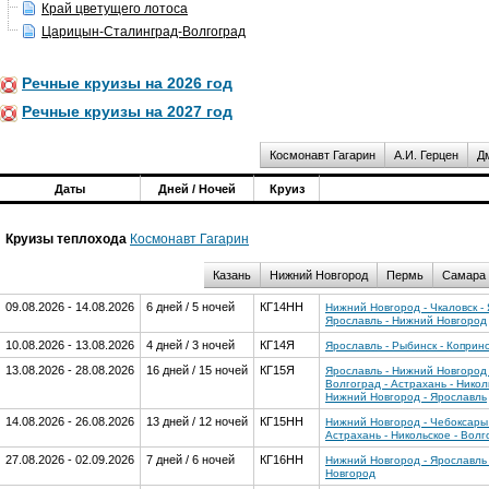
Край цветущего лотоса
Царицын-Сталинград-Волгоград
Речные круизы на 2026 год
Речные круизы на 2027 год
Космонавт Гагарин
А.И. Герцен
Д
Даты
Дней / Ночей
Круиз
Круизы теплохода
Космонавт Гагарин
Казань
Нижний Новгород
Пермь
Самара
09.08.2026 - 14.08.2026
6 дней / 5 ночей
КГ14НН
Нижний Новгород - Чкаловск - 
Ярославль - Нижний Новгород
10.08.2026 - 13.08.2026
4 дней / 3 ночей
КГ14Я
Ярославль - Рыбинск - Коприно
13.08.2026 - 28.08.2026
16 дней / 15 ночей
КГ15Я
Ярославль - Нижний Новгород -
Волгоград - Астрахань - Никол
Нижний Новгород - Ярославль
14.08.2026 - 26.08.2026
13 дней / 12 ночей
КГ15НН
Нижний Новгород - Чебоксары (
Астрахань - Никольское - Волг
27.08.2026 - 02.09.2026
7 дней / 6 ночей
КГ16НН
Нижний Новгород - Ярославль -
Новгород