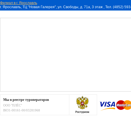
Филиал в г. Ярославль
г. Ярославль, ТЦ "Новая Галерея", ул. Свободы, д. 71a, 3 этаж , Тел. (4852) 59
Мы в реестре туроператоров
ООО "ПЛЁС"
В031-00161-00/03281968