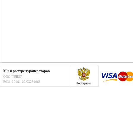
Мы в реестре туроператоров
ООО "ПЛЁС"
В031-00161-00/03281968