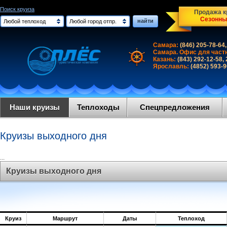
Поиск круиза
Продажа кр
Сезонны
найти
Любой теплоход
Любой город отпр.
Самара:
(846) 205-78-64,
Самара. Офис для част
Казань:
(843) 292-12-58,
Ярославль:
(4852) 593-
Наши круизы
Теплоходы
Спецпредложения
Круизы выходного дня
...
Круизы выходного дня
Круиз
Маршрут
Даты
Теплоход