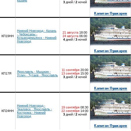
Казань
3
дней /
2
ночей
Нижний Новгород - Казань
21 августа
18:00
- Чебоксары -
КП19НН
24 августа
06:00
Козьмодемьянск - Нижний
4
дней /
3
ночей
Новгород
11 сентября
20:00
Ярославль - Мышкин -
КП17Я
13 сентября
15:00
Углич - Тутаев - Ярославль
3
дней /
2
ночей
Нижний Новгород -
19 сентября
08:30
Чкаловск - Ярославль -
КП24НН
22 сентября
14:00
Кострома - Нижний
3
дней /
2
ночей
Новгород