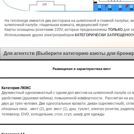
2
2
2
2
141
139
137
135
На теплоходе имеются два ресторана на шлюпочной и главной палубах, ки
шлюпочной палубе, гладильная комната, медицинский пункт.
Каюты оснащены розетками 220V, которые предназначены
ТОЛЬКО
для за
Использование других электроприборов
КАТЕГОРИЧЕСКИ ЗАПРЕЩЕНО!!
Для агентств (Выберите категорию каюты для брони
Размещение и характеристика мест
Категория ЛЮКС
Двухместный однокомнатный с одним доп.местом на шлюпочной палубе со 
удобствами (душевая кабина), повышенной комфортности . Рассчитан на р
двух до трех человек. Две односпальные кровати, диван (одноместный), спл
обзорных окна. , мест (2), доп. мест (1), душ, туалет, электро розетка, радио
телевизор, DVD, холодильник, стол, стул, шкаф для одежды