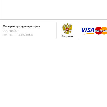
Мы в реестре туроператоров
ООО "ПЛЁС"
В031-00161-00/03281968