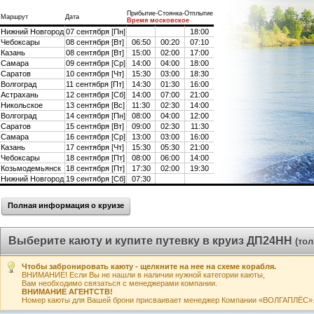
Прибытие-Стоянка-Отплытие
Маршрут
Дата
Время московское
Нижний Новгород
07 сентября [Пн]
18:00
Чебоксары
08 сентября [Вт]
06:50
00:20
07:10
Казань
08 сентября [Вт]
15:00
02:00
17:00
Самара
09 сентября [Ср]
14:00
04:00
18:00
Саратов
10 сентября [Чт]
15:30
03:00
18:30
Волгоград
11 сентября [Пт]
14:30
01:30
16:00
Астрахань
12 сентября [Сб]
14:00
07:00
21:00
Никольское
13 сентября [Вс]
11:30
02:30
14:00
Волгоград
14 сентября [Пн]
08:00
04:00
12:00
Саратов
15 сентября [Вт]
09:00
02:30
11:30
Самара
16 сентября [Ср]
13:00
03:00
16:00
Казань
17 сентября [Чт]
15:30
05:30
21:00
Чебоксары
18 сентября [Пт]
08:00
06:00
14:00
Козьмодемьянск
18 сентября [Пт]
17:30
02:00
19:30
Нижний Новгород
19 сентября [Сб]
07:30
Полная информация о круизе
Выберите каюту и купите путевку в круиз ДП24НН
(то
Чтобы забронировать каюту - щелкните на нее на схеме корабля.
ВНИМАНИЕ! Если Вы не нашли в наличии нужной категории каюты,
Вам необходимо связаться с менеджерами компании.
ВНИМАНИЕ АГЕНТСТВ!
Номер каюты для Вашей брони присваивает менеджер Компании «ВОЛГАПЛЁС». А