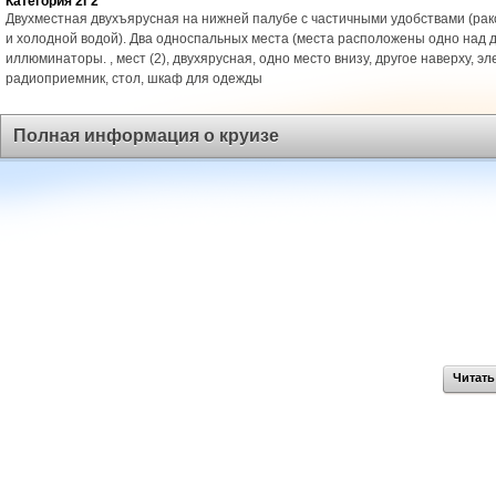
Категория 2Г2
Двухместная двухъярусная на нижней палубе с частичными удобствами (рак
и холодной водой). Два односпальных места (места расположены одно над д
иллюминаторы. , мест (2), двухярусная, одно место внизу, другое наверху, эл
радиоприемник, стол, шкаф для одежды
Полная информация о круизе
Читать