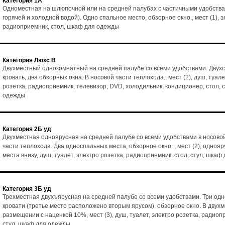
Категория 1А
Одноместная на шлюпочной или на средней палубах с частичными удобства
горячей и холодной водой). Одно спальное место, обзорное окно., мест (1), э
радиоприемник, стол, шкаф для одежды
Категория Люкс В
Двухместный однокомнатный на средней палубе со всеми удобствами. Двух
кровать, два обзорных окна. В носовой части теплохода., мест (2), душ, туале
розетка, радиоприемник, телевизор, DVD, холодильник, кондиционер, стол, 
одежды
Категория 2Б уд
Двухместная одноярусная на средней палубе со всеми удобствами в носово
части теплохода. Два односпальных места, обзорное окно. , мест (2), однояр
места внизу, душ, туалет, электро розетка, радиоприемник, стол, стул, шка
Категория 3Б уд
Трехместная двухъярусная на средней палубе со всеми удобствами. Три од
кровати (третье место расположено вторым ярусом), обзорное окно. В двух
размещении с наценкой 10%, мест (3), душ, туалет, электро розетка, радиоп
стул, шкаф для одежды