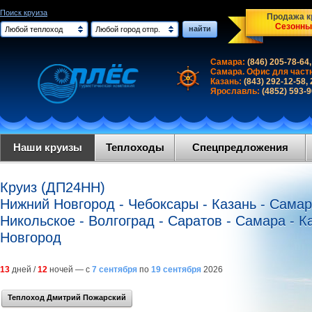
Поиск круиза
Продажа кр
Сезонны
найти
Любой теплоход
Любой город отпр.
Самара:
(846) 205-78-64,
Самара. Офис для част
Казань:
(843) 292-12-58,
Ярославль:
(4852) 593-
Наши круизы
Теплоходы
Спецпредложения
Круиз (ДП24НН)
Нижний Новгород - Чебоксары - Казань - Самара
Никольское - Волгоград - Саратов - Самара - 
Новгород
13
дней /
12
ночей — с
7 сентября
по
19 сентября
2026
Теплоход Дмитрий Пожарский