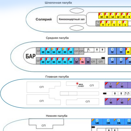
1
1
1
1
1
1
18
16
14
12
10
8
1
1
1
1
1
9
7
5
3
1
2
2
2
2
2
2
3
3
1
68
66
64
62
60
58
52
50
48
2
2
2
2
2
2
4
2
4
3
3
3
69
67
65
63
61
59
57
55
53
49
47
45
2
2
92
90
2
2
95
93
2
2
2
2
140
138
136
134