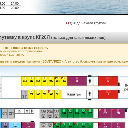
4:00
14:00
4:00
20:00
33
дня до начала круиза!
путевку в круиз КГ20Я
(только для физических лиц)
ните на нее на схеме корабля.
чии нужной категории каюты,
ерами компании.
аивает менеджер Компании «ВОЛГАПЛЁС». Агентство бронирует только категорию каю
1
1
1
1
1
1
1
2
2+1
314
312
310
308
306
304
302
В
Б
1
1
1
1
1
2+1
309
307
305
303
301
А
2
2
2
2
2
2
2
230
228
226
224
222
218
214
4
3+1
2
2
2
2
2
2
2
2
2
235
233А
233
227
225
223
221
219
217
213
209