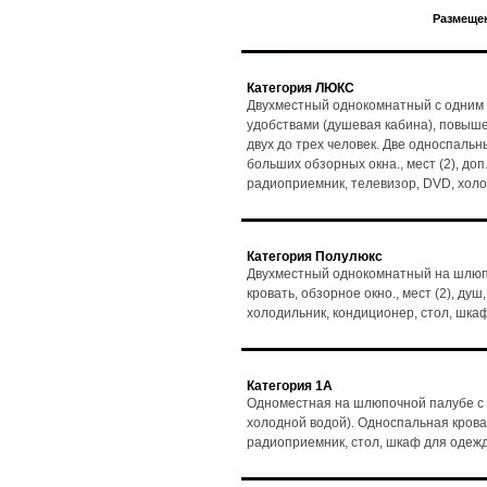
Размещен
Категория ЛЮКС
Двухместный однокомнатный с одним 
удобствами (душевая кабина), повыш
двух до трех человек. Две односпальн
больших обзорных окна., мест (2), доп.
радиоприемник, телевизор, DVD, холо
Категория Полулюкс
Двухместный однокомнатный на шлюпо
кровать, обзорное окно., мест (2), душ
холодильник, кондиционер, стол, шка
Категория 1А
Одноместная на шлюпочной палубе с 
холодной водой). Односпальная кровать
радиоприемник, стол, шкаф для одеж