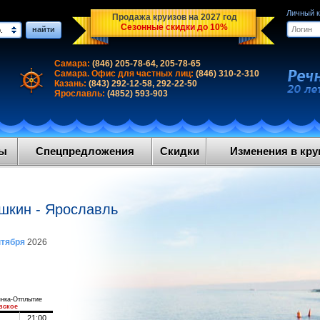
Личный 
Продажа круизов на 2027 год
Сезонные скидки до 10%
найти
.
Самара:
(846) 205-78-64, 205-78-65
Самара. Офис для частных лиц:
(846) 310-2-310
Казань:
(843) 292-12-58, 292-22-50
Ярославль:
(4852) 593-903
ды
Спецпредложения
Скидки
Изменения в круи
ышкин - Ярославль
нтября
2026
нка-Отплытие
вское
21:00