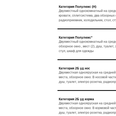
Категория Полулюкс (Н)
Двухместный однокомнатный на средн
кровати, сплитсистема, два обзорных ок
радиоприемник, холодильник, стол, с
Категория Полулюкс*
Двухместный однокомнатный на средне
обзорное окно., мест (2), душ, туалет
стул, шкаф для одежды
Категория 2Б уд нос
Двухместная одноярусная на средней
места, обзорное окно. В носовой части
душ, туалет, электро розетка, радиоп
Категория 2Б уд корма
Двухместная одноярусная на средней
места, обзорное окно. В кормовой част
душ, туалет, электро розетка, радиоп