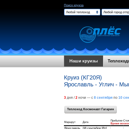
Поиск круиза
Любой теплоход
Любой город отпр
Наши круизы
Теплохо
Круиз (КГ20Я)
Ярославль - Углич - М
3
дня /
2
ночи — с
8 сентября
по
10 се
Теплоход Космонавт Гагарин
Прибытие-Стоя
Маршрут
Дата
Время моско
Ярославль
08 сентября [Вт]