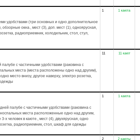
1
1 каюта
еми удобствами (три основных и одно дополнительное
обзорные окна., мест (3), доп. мест (1), одноярусная,
 розетка, радиоприемник, холодильник, стол, стул,
11
11 кают
 палубе с частичными удобствами (раковина с
спальных места (места расположены одно над другим),
 одно место внизу, другое наверху, электро розетка,
 одежды
1
1 каюта
дней палубе с частичными удобствами (раковина с
дноспальных места расположенные одно над другим,
-х человек в каюте., мест (4), двухярусная, одно
 розетка, радиоприемник, стол, шкаф для одежды
2
2 каюты