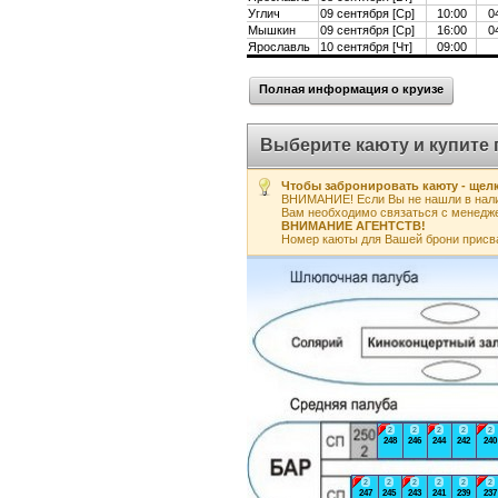
Углич
09 сентября [Ср]
10:00
0
Мышкин
09 сентября [Ср]
16:00
0
Ярославль
10 сентября [Чт]
09:00
Полная информация о круизе
Выберите каюту и купите 
Чтобы забронировать каюту - щелк
ВНИМАНИЕ! Если Вы не нашли в нали
Вам необходимо связаться с менедж
ВНИМАНИЕ АГЕНТСТВ!
Номер каюты для Вашей брони присв
2
2
2
2
2
248
246
244
242
240
2
2
2
2
2
2
247
245
243
241
239
237