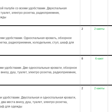
ой палубе со всеми удобствами. Двухспальная
, туалет, электро розетка, радиоприемник,
дежды
2
2 каюты
еми удобствами. Односпальная кровать, обзорное
розетка, радиоприемник, холодильник, стул, шкаф для
8
6 кают
еми удобствами. Две односпальные кровати, обзорное
а внизу, душ, туалет, электро розетка, радиоприемник,
2
2 каюты
ми удобствами. Двуспальная и односпальная кровати,
 два места внизу, душ, туалет, электро розетка,
шкаф для одежды