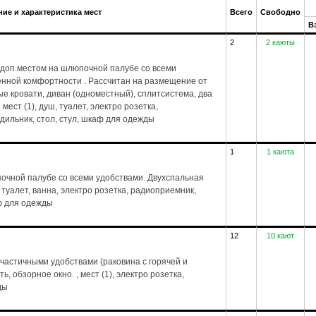
ие и характеристика мест
Всего
Свободно
В
2
2 каюты
доп.местом на шлюпочной палубе со всеми
енной комфортности . Рассчитан на размещение от
ые кровати, диван (одноместный), сплитсистема, два
 мест (1), душ, туалет, электро розетка,
дильник, стол, стул, шкаф для одежды
1
1 каюта
чной палубе со всеми удобствами. Двухспальная
, туалет, ванна, электро розетка, радиоприемник,
ф для одежды
12
10 кают
частичными удобствами (раковина с горячей и
, обзорное окно. , мест (1), электро розетка,
ды