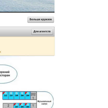
Больше круизов
Для агентств
т.
2
2
2
2
2
212
210
208
206
204
2
2
2
207
205
203