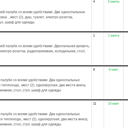
4
3 каюты
ей палубе со всеми удобствами. Две односпальные
на. , мест (2), душ, туалет, электро розетка,
тул, шкаф для одежды
1
1 каюта
й палубе со всеми удобствами. Двуспальная кровать,
, электро розетка, радиоприемник, холодильник, стол,
8
6 кают
 палубе со всеми удобствами. Два односпальных
 теплохода., мест (2), одноярусная, два места внизу,
риемник, стол, стул, шкаф для одежды
11
10 кают
 палубе со всеми удобствами. Два односпальных
и теплохода., мест (2), одноярусная, два места внизу,
риемник, стол, стул, шкаф для одежды