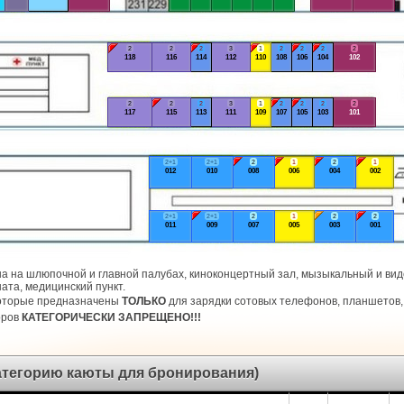
2
2
2
3
1
2
2
2
2
118
116
114
112
110
108
106
104
102
2
2
2
3
1
2
2
2
2
117
115
113
111
109
107
105
103
101
2+1
2+1
2
1
2
1
012
010
008
006
004
002
2+1
2+1
2
1
2
2
011
009
007
005
003
001
а на шлюпочной и главной палубах, киноконцертный зал, мызыкальный и виде
ата, медицинский пункт.
которые предназначены
ТОЛЬКО
для зарядки сотовых телефонов, планшетов, 
оров
КАТЕГОРИЧЕСКИ ЗАПРЕЩЕНО!!!
категорию каюты для бронирования)