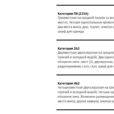
Категория ПК (233А)
Трехместная на средней палубе со вс
место). Четыре односпальные кровати, 
два места внизу, душ, туалет, электро
шкаф для одежды
Категория 2Б2
Двухместная двухъярусная на средней
горячей и холодной водой). Два одно
обзорное окно., мест (2), двухярусная,
радиоприемник, стол, стул, шкаф для
Категория 4Б2
Четырехместная двухъярусная на сре
горячей и холодной водой). Четыре о
обзорное окно. Возможно размещение 3
место внизу, другое наверху, электро