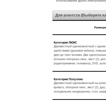
Использование других электроприб
Для агентств (Выберите 
Размещен
Категория ЛЮКС
Двухместный однокомнатный с одним 
удобствами (душевая кабина), повыш
двух до трех человек. Две односпальн
больших обзорных окна., мест (2), доп.
радиоприемник, телевизор, DVD, холо
Категория Полулюкс
Двухместный однокомнатный на шлюпо
кровать, обзорное окно., мест (2), душ
холодильник, кондиционер, стол, шка