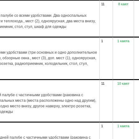
11
8 кают
 палубе со всеми удобствами. Два односпальных
и теплохода., мест (2), одноярусная, два места внизу,
риемник, стол, стул, шкаф для одежды
1
1 каюта
еми удобствами (три основных и одно дополнительное
обзорные окна., мест (3), доп. мест (1), одноярусная,
 розетка, радиоприемник, холодильник, стол, стул,
11
10 кают
 палубе с частичными удобствами (раковина с
спальных места (места расположены одно над другим),
 одно место внизу, другое наверху, электро розетка,
 одежды
1
1 каюта
дней палубе с частичными удобствами (раковина с