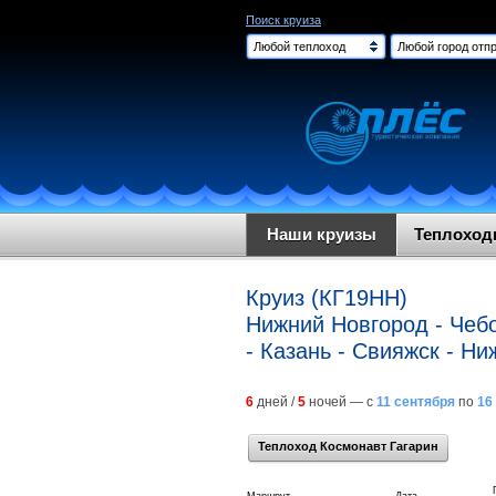
Поиск круиза
Любой теплоход
Любой город отпр
Наши круизы
Теплохо
Круиз (КГ19НН)
Нижний Новгород - Чебо
- Казань - Свияжск - Н
6
дней /
5
ночей — с
11 сентября
по
16
Теплоход Космонавт Гагарин