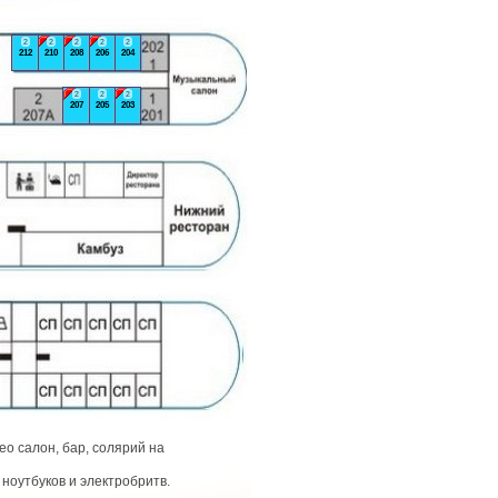
2
2
2
2
2
212
210
208
206
204
2
2
2
207
205
203
о салон, бар, солярий на
ноутбуков и электробритв.