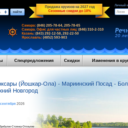
Личный 
Продажа круизов на 2027 год
Сезонные скидки до 10%
найти
.
Самара:
(846) 205-78-64, 205-78-65
Самара. Офис для частных лиц:
(846) 310-2-310
Казань:
(843) 292-12-58, 292-22-50
Ярославль:
(4852) 593-903
ды
Спецпредложения
Скидки
Изменения в круи
ксары (Йошкар-Ола) - Мариинский Посад - Болг
ижний Новгород
 сентября
2026
Прибытие-Стоянка-Отплытие