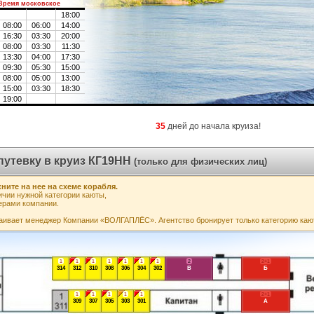
Время московское
18:00
08:00
06:00
14:00
16:30
03:30
20:00
08:00
03:30
11:30
13:30
04:00
17:30
09:30
05:30
15:00
08:00
05:00
13:00
15:00
03:30
18:30
19:00
35
дней до начала круиза!
путевку в круиз КГ19НН
(только для физических лиц)
ните на нее на схеме корабля.
чии нужной категории каюты,
ерами компании.
аивает менеджер Компании «ВОЛГАПЛЁС». Агентство бронирует только категорию каю
1
1
1
1
1
1
1
2
2+1
314
312
310
308
306
304
302
В
Б
1
1
1
1
1
2+1
309
307
305
303
301
А