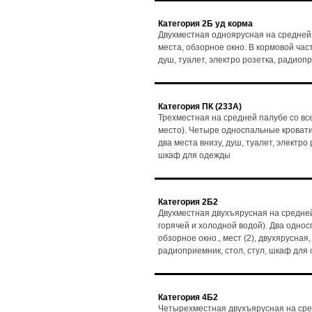
Категория 2Б уд корма
Двухместная одноярусная на средней
места, обзорное окно. В кормовой част
душ, туалет, электро розетка, радиоп
Категория ПК (233А)
Трехместная на средней палубе со вс
место). Четыре односпальные кровати, 
два места внизу, душ, туалет, электро
шкаф для одежды
Категория 2Б2
Двухместная двухъярусная на средней
горячей и холодной водой). Два одно
обзорное окно., мест (2), двухярусная,
радиоприемник, стол, стул, шкаф для
Категория 4Б2
Четырехместная двухъярусная на сре