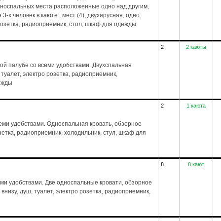
дноспальных места расположенные одно над другим,
-х человек в каюте., мест (4), двухярусная, одно
 розетка, радиоприемник, стол, шкаф для одежды
2
2 каюты
ой палубе со всеми удобствами. Двухспальная
, туалет, электро розетка, радиоприемник,
дежды
2
1 каюта
еми удобствами. Односпальная кровать, обзорное
розетка, радиоприемник, холодильник, стул, шкаф для
8
8 кают
еми удобствами. Две односпальные кровати, обзорное
а внизу, душ, туалет, электро розетка, радиоприемник,