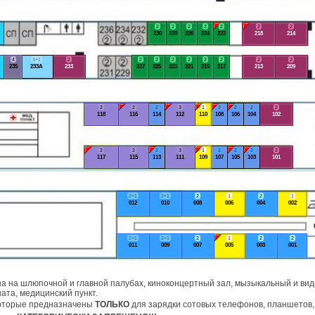
2
2
2
2
2
2
2
230
228
226
224
222
218
214
4
3+1
2
2
2
2
2
2
2
2
2
235
233А
233
227
225
223
221
219
217
213
209
2
2
2
3
1
2
2
2
2
118
116
114
112
110
108
106
104
102
2
2
2
3
1
2
2
2
2
117
115
113
111
109
107
105
103
101
2+1
2+1
2
1
2
1
012
010
008
006
004
002
2+1
2+1
2
1
2
2
011
009
007
005
003
001
а на шлюпочной и главной палубах, киноконцертный зал, мызыкальный и виде
ата, медицинский пункт.
которые предназначены
ТОЛЬКО
для зарядки сотовых телефонов, планшетов, 