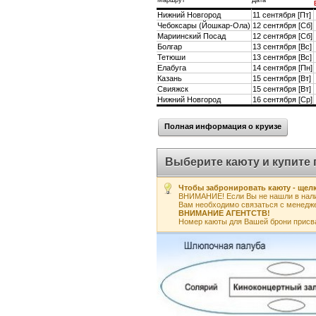
Маршрут
Дата
Нижний Новгород
11 сентября [Пт]
Чебоксары (Йошкар-Ола)
12 сентября [Сб]
Мариинский Посад
12 сентября [Сб]
Болгар
13 сентября [Вс]
Тетюши
13 сентября [Вс]
Елабуга
14 сентября [Пн]
Казань
15 сентября [Вт]
Свияжск
15 сентября [Вт]
Нижний Новгород
16 сентября [Ср]
Полная информация о круизе
Выберите каюту и купите 
Чтобы забронировать каюту - щелк
ВНИМАНИЕ! Если Вы не нашли в нали
Вам необходимо связаться с менедж
ВНИМАНИЕ АГЕНТСТВ!
Номер каюты для Вашей брони присв