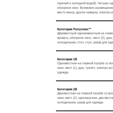
горячей и холодной водой). Четыре о
обзорное окно. Возможно размещение 3
место внизу, другое наверху, электро
Категория Полулюкс**
Двухместный однокомнатный на главн
кровать, обзорное окно., мест (2), душ
холодильник, стол, стул, шкаф для о
Категория 1В
Одноместная на главной палубе со вс
окно, мест (1), душ, туалет, электро 
одежды
Категория 2В
Двухместная на главной палубе со вс
окно, мест (2), одноярусная, два мест
холодильник, шкаф для одежды