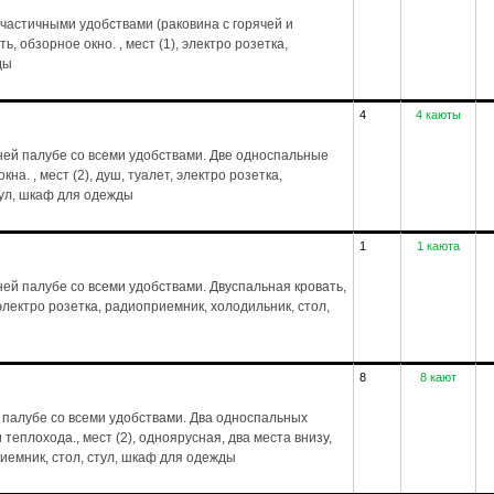
частичными удобствами (раковина с горячей и
, обзорное окно. , мест (1), электро розетка,
ды
4
4 каюты
ей палубе со всеми удобствами. Две односпальные
на. , мест (2), душ, туалет, электро розетка,
тул, шкаф для одежды
1
1 каюта
й палубе со всеми удобствами. Двуспальная кровать,
, электро розетка, радиоприемник, холодильник, стол,
8
8 кают
 палубе со всеми удобствами. Два односпальных
 теплохода., мест (2), одноярусная, два места внизу,
риемник, стол, стул, шкаф для одежды