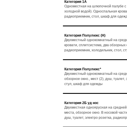
Категория 1А
Одноместная на шлюпочной палубе с 
холодной водой). Односпальная кровать
радиоприемник, стол, шкаф для одеж
Категория Полулюкс (Н)
Двухместный однокомнатный на средн
кровати, сплитсистема, два обзорных ок
радиоприемник, холодильник, стол, с
Категория Полулюкс*
Двухместный однокомнатный на средне
обзорное окно., мест (2), душ, туалет
стул, шкаф для одежды
Категория 2Б уд нос
Двухместная одноярусная на средней
места, обзорное окно. В носовой части
душ, туалет, электро розетка, радиоп