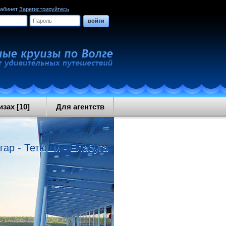
кабинет
Зарегистрируйтесь
войти
зах [10]
Для агентств
ар - Тетюши - Елабуга