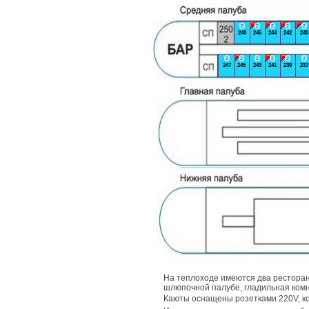
2
2
2
2
2
248
246
244
242
240
2
2
2
2
2
2
247
245
243
241
239
237
На теплоходе имеются два ресторан
шлюпочной палубе, гладильная комн
Каюты оснащены розетками 220V, 