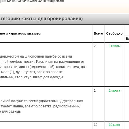
оров
КАТЕГОРИЧЕСКИ ЗАПРЕЩЕНО!!!
категорию каюты для бронирования)
ие и характеристика мест
Всего
Свободно
В
2
2 каюты
доп.местом на шлюпочной палубе со всеми
енной комфортности . Рассчитан на размещение от
ые кровати, диван (одноместный), сплитсистема, два
 мест (1), душ, туалет, электро розетка,
дильник, стол, стул, шкаф для одежды
1
1 каюта
чной палубе со всеми удобствами. Двухспальная
, туалет, ванна, электро розетка, радиоприемник,
ф для одежды
12
10 кают