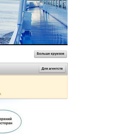
Больше круизов
Для агентств
т.