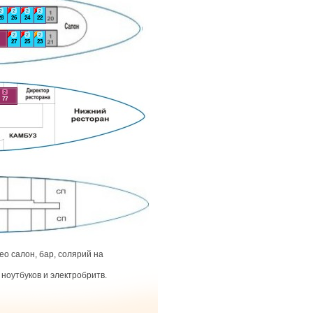
2
2
2
2
28
26
24
22
2
2
2
27
25
23
2
77
о салон, бар, солярий на
ноутбуков и электробритв.