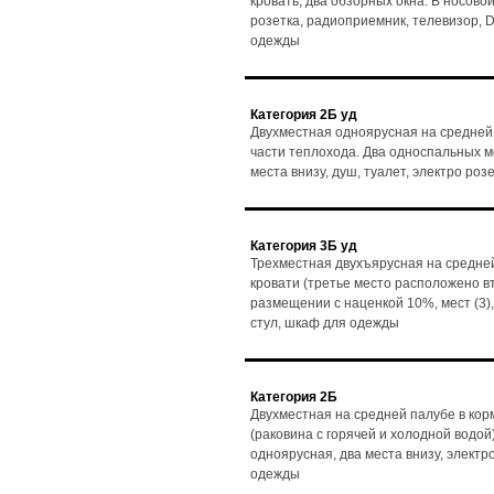
кровать, два обзорных окна. В носовой 
розетка, радиоприемник, телевизор, D
одежды
Категория 2Б уд
Двухместная одноярусная на средней 
части теплохода. Два односпальных мес
места внизу, душ, туалет, электро ро
Категория 3Б уд
Трехместная двухъярусная на средней
кровати (третье место расположено в
размещении с наценкой 10%, мест (3),
стул, шкаф для одежды
Категория 2Б
Двухместная на средней палубе в кор
(раковина с горячей и холодной водой)
одноярусная, два места внизу, электр
одежды