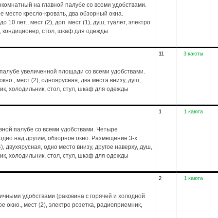
комнатный на главной палубе со всеми удобствами.
е место кресло-кровать, два обзорный окна.
 10 лет., мест (2), доп. мест (1), душ, туалет, электро
, кондиционер, стол, шкаф для одежды
11
3 каюты
 палубе увеличенной площади со всеми удобствами.
но., мест (2), одноярусная, два места внизу, душ,
ик, холодильник, стол, стул, шкаф для одежды
1
1 каюта
вной палубе со всеми удобствами. Четыре
дно над другим, обзорное окно. Размещение 3-х
4), двухярусная, одно место внизу, другое наверху, душ,
ик, холодильник, стол, стул, шкаф для одежды
2
1 каюта
тичными удобствами (раковина с горячей и холодной
е окно., мест (2), электро розетка, радиоприемник,