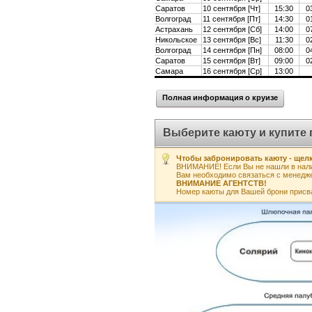
Саратов
10 сентября [Чт]
15:30
0
Волгоград
11 сентября [Пт]
14:30
0
Астрахань
12 сентября [Сб]
14:00
0
Никольское
13 сентября [Вс]
11:30
0
Волгоград
14 сентября [Пн]
08:00
0
Саратов
15 сентября [Вт]
09:00
0
Самара
16 сентября [Ср]
13:00
Полная информация о круизе
Выберите каюту и купите 
Чтобы забронировать каюту - щелк
ВНИМАНИЕ! Если Вы не нашли в нали
Вам необходимо связаться с менедж
ВНИМАНИЕ АГЕНТСТВ!
Номер каюты для Вашей брони присв