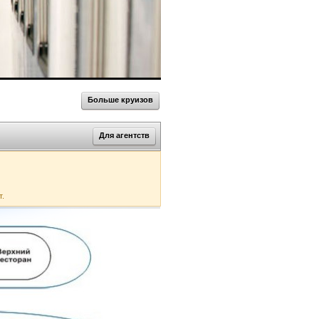
Больше круизов
Для агентств
т.