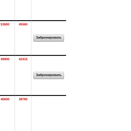
53600
45560
Забронировать
49900
42415
Забронировать
45600
38760