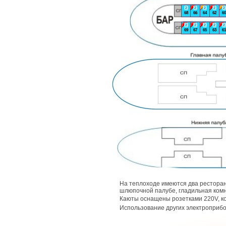
2
2
2
2
2
68
66
64
62
60
2
2
2
2
2
69
67
65
63
61
На теплоходе имеются два ресторан
шлюпочной палубе, гладильная комн
Каюты оснащены розетками 220V, 
Использование других электроприб