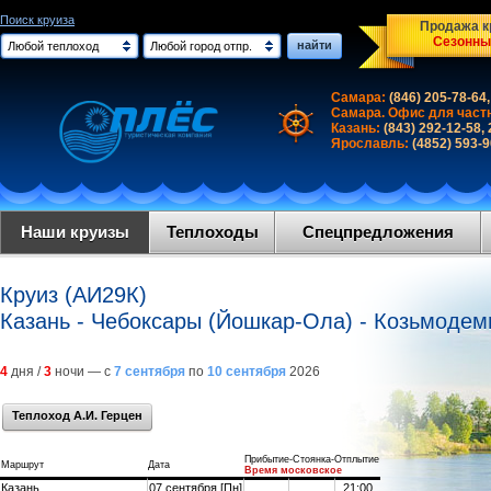
Поиск круиза
Продажа кр
Сезонны
найти
Любой теплоход
Любой город отпр.
Самара:
(846) 205-78-64,
Самара. Офис для част
Казань:
(843) 292-12-58,
Ярославль:
(4852) 593-
Наши круизы
Теплоходы
Спецпредложения
Круиз (АИ29К)
Казань - Чебоксары (Йошкар-Ола) - Козьмодемь
4
дня /
3
ночи — с
7 сентября
по
10 сентября
2026
Теплоход А.И. Герцен
Прибытие-Стоянка-Отплытие
Маршрут
Дата
Время московское
Казань
07 сентября [Пн]
21:00