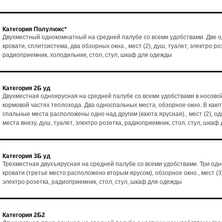
Категория Полулюкс*
Двухместный однокомнатный на средней палубе со всеми удобствами. Две 
кровати, сплитсистема, два обзорных окна., мест (2), душ, туалет, электро ро
радиоприемник, холодильник, стол, стул, шкаф для одежды
Категория 2Б уд
Двухместная одноярусная на средней палубе со всеми удобствами в носовой
кормовой частях теплохода. Два односпальных места, обзорное окно. В каю
спальные места расположены одно над другим (каюта ярусная)., мест (2), о
места внизу, душ, туалет, электро розетка, радиоприемник, стол, стул, шка
Категория 3Б уд
Трехместная двухъярусная на средней палубе со всеми удобствами. Три од
кровати (третье место расположено вторым ярусом), обзорное окно., мест (3)
электро розетка, радиоприемник, стол, стул, шкаф для одежды
Категория 2Б2