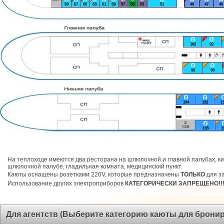
69
67
65
63
61
59
57
55
53
51
49
47
45
2
2
102
92
2
2
95
93
2
2
134
132
1
2
133
1
На теплоходе имеются два ресторана на шлюпочной и главной палубах, ки
шлюпочной палубе, гладильная комната, медицинский пункт.
Каюты оснащены розетками 220V, которые предназначены
ТОЛЬКО
для за
Использование других электроприборов
КАТЕГОРИЧЕСКИ ЗАПРЕЩЕНО!!
Для агентств (Выберите категорию каюты для брони