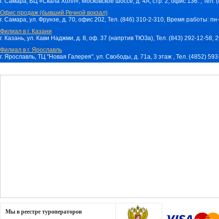
г. Самара, БЦ «Скала Холл», Московское шоссе, д. 4А, стр. 2, офис 136. , Тел. 
Офис продаж (бывший Речной вокзал)
г. Самара, ул. Фрунзе, д. 70, офис 202, Тел. (846) 310-2-310, Время работы: пн-
Филиал в г. Казани
г. Казань, ул. Кави Наджми, д. 8, оф. 37 (напртив ТЮЗа), Тел. (843) 292-12-58,
Филиал в г. Ярославль
г. Ярославль, ТЦ "Новая Галерея", ул. Свободы, д. 71a, 3 этаж , Тел. (4852) 59
Мы в реестре туроператоров