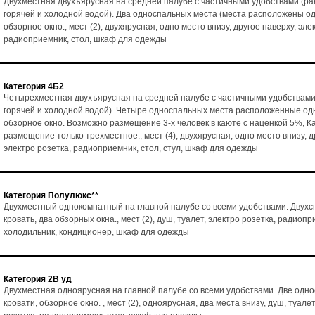
Двухместная двухъярусная на средней палубе с частичными удобствами (ра
горячей и холодной водой). Два односпальных места (места расположены од
обзорное окно., мест (2), двухярусная, одно место внизу, другое наверху, эле
радиоприемник, стол, шкаф для одежды
Категория 4Б2
Четырехместная двухъярусная на средней палубе с частичными удобствами
горячей и холодной водой). Четыре односпальных места расположенные одн
обзорное окно. Возможно размещение 3-х человек в каюте с наценкой 5%, К
размещение только трехместное., мест (4), двухярусная, одно место внизу, д
электро розетка, радиоприемник, стол, стул, шкаф для одежды
Категория Полулюкс**
Двухместный однокомнатный на главной палубе со всеми удобствами. Двух
кровать, два обзорных окна., мест (2), душ, туалет, электро розетка, радиопр
холодильник, кондиционер, шкаф для одежды
Категория 2В уд
Двухместная одноярусная на главной палубе со всеми удобствами. Две одн
кровати, обзорное окно. , мест (2), одноярусная, два места внизу, душ, туалет