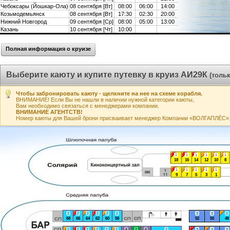
Чебоксары (Йошкар-Ола)
08 сентября [Вт]
08:00
06:00
14:00
Козьмодемьянск
08 сентября [Вт]
17:30
02:30
20:00
Нижний Новгород
09 сентября [Ср]
08:00
05:00
13:00
Казань
10 сентября [Чт]
10:00
Полная информация о круизе
Выберите каюту и купите путевку в круиз АИ29К
(толь
Чтобы забронировать каюту - щелкните на нее на схеме корабля.
ВНИМАНИЕ! Если Вы не нашли в наличии нужной категории каюты,
Вам необходимо связаться с менеджерами компании.
ВНИМАНИЕ АГЕНТСТВ!
Номер каюты для Вашей брони присваивает менеджер Компании «ВОЛГАПЛЁС». А
1
1
1
1
1
1
18
16
14
12
10
8
1
1
1
1
1
9
7
5
3
1
2
2
2
2
2
2
3
3
2
68
66
64
62
60
58
52
50
48
2
2
2
2
2
2
4
2
4
2
3
3
3