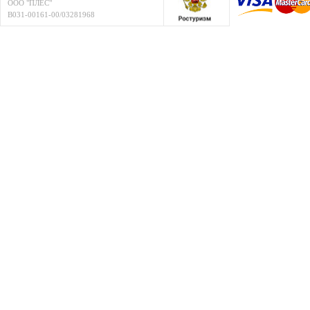
ООО "ПЛЁС"
В031-00161-00/03281968