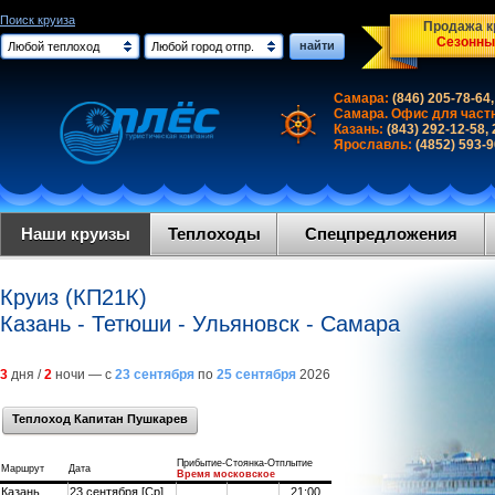
Поиск круиза
Продажа кр
Сезонны
найти
Любой теплоход
Любой город отпр.
Самара:
(846) 205-78-64,
Самара. Офис для част
Казань:
(843) 292-12-58,
Ярославль:
(4852) 593-
Наши круизы
Теплоходы
Спецпредложения
Круиз (КП21К)
Казань - Тетюши - Ульяновск - Самара
3
дня /
2
ночи — с
23 сентября
по
25 сентября
2026
Теплоход Капитан Пушкарев
Прибытие-Стоянка-Отплытие
Маршрут
Дата
Время московское
Казань
23 сентября [Ср]
21:00