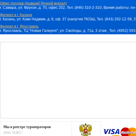
Офис продаж (бывший Речной вокзал)
г. Самара, ул. Фрунзе, д. 70, офис 202, Тел. (846) 310-2-310, Время работы: пн-
Филиал в г. Казани
г. Казань, ул. Кави Наджми, д. 8, оф. 37 (напртив ТЮЗа), Тел. (843) 292-12-58,
Филиал в г. Ярославль
г. Ярославль, ТЦ "Новая Галерея", ул. Свободы, д. 71a, 3 этаж , Тел. (4852) 59
Мы в реестре туроператоров
ООО "ПЛЁС"