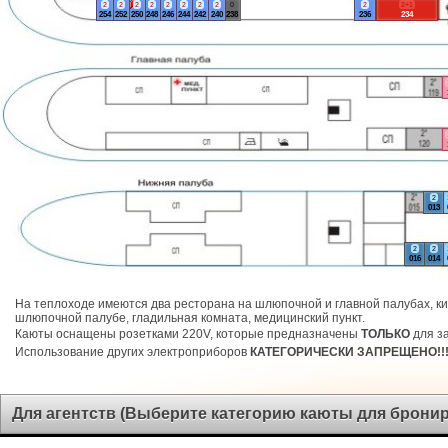
2
2
2
2
2
2
2
2
0
2
2+1
254
252
250
248
246
244
242
240
238
236
234
2
013
2
2
016
014
На теплоходе имеются два ресторана на шлюпочной и главной палубах, ки
шлюпочной палубе, гладильная комната, медицинский пункт.
Каюты оснащены розетками 220V, которые предназначены
ТОЛЬКО
для за
Использование других электроприборов
КАТЕГОРИЧЕСКИ ЗАПРЕЩЕНО!!
Для агентств (Выберите категорию каюты для брони