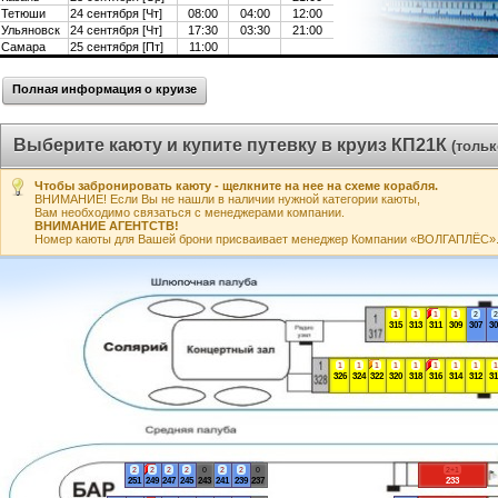
Тетюши
24 сентября [Чт]
08:00
04:00
12:00
Ульяновск
24 сентября [Чт]
17:30
03:30
21:00
Самара
25 сентября [Пт]
11:00
Полная информация о круизе
Выберите каюту и купите путевку в круиз КП21К
(толь
Чтобы забронировать каюту - щелкните на нее на схеме корабля.
ВНИМАНИЕ! Если Вы не нашли в наличии нужной категории каюты,
Вам необходимо связаться с менеджерами компании.
ВНИМАНИЕ АГЕНТСТВ!
Номер каюты для Вашей брони присваивает менеджер Компании «ВОЛГАПЛЁС». А
1
1
1
1
2
2
315
313
311
309
307
30
1
1
1
1
1
1
1
1
1
326
324
322
320
318
316
314
312
31
2
2
2
2
0
2
2
0
2+1
251
249
247
245
243
241
239
237
233