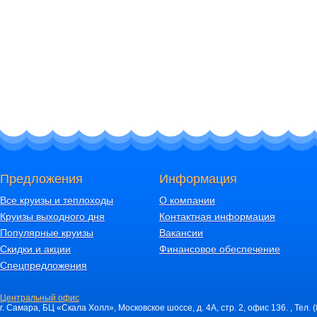
Предложения
Информация
Все круизы и теплоходы
О компании
Круизы выходного дня
Контактная информация
Популярные круизы
Вакансии
Скидки и акции
Финансовое обеспечение
Спецпредложения
Центральный офис
г. Самара, БЦ «Скала Холл», Московское шоссе, д. 4А, стр. 2, офис 136. , Тел. 