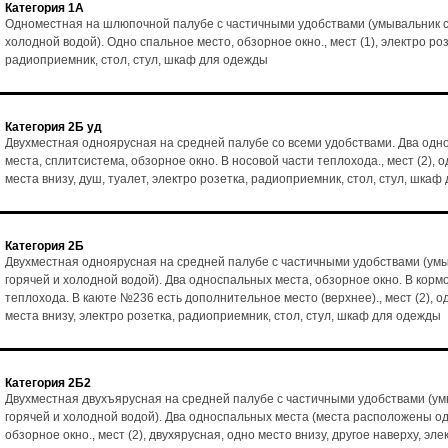
Категория 1А
Одноместная на шлюпочной палубе с частичными удобствами (умывальник с
холодной водой). Одно спальное место, обзорное окно., мест (1), электро роз
радиоприемник, стол, стул, шкаф для одежды
Категория 2Б уд
Двухместная одноярусная на средней палубе со всеми удобствами. Два од
места, сплитсистема, обзорное окно. В носовой части теплохода., мест (2), 
места внизу, душ, туалет, электро розетка, радиоприемник, стол, стул, шка
Категория 2Б
Двухместная одноярусная на средней палубе с частичными удобствами (умы
горячей и холодной водой). Два односпальных места, обзорное окно. В корм
теплохода. В каюте №236 есть дополнительное место (верхнее)., мест (2), о
места внизу, электро розетка, радиоприемник, стол, стул, шкаф для одежды
Категория 2Б2
Двухместная двухъярусная на средней палубе с частичными удобствами (ум
горячей и холодной водой). Два односпальных места (места расположены од
обзорное окно., мест (2), двухярусная, одно место внизу, другое наверху, эле