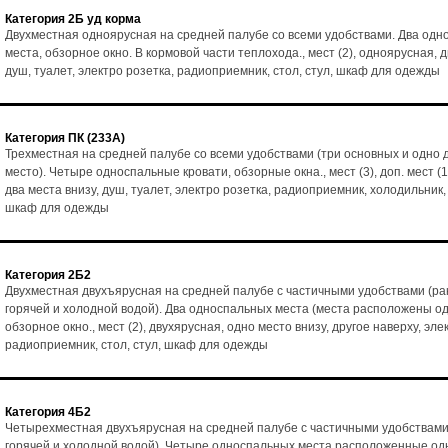
Категория 2Б уд корма
Двухместная одноярусная на средней палубе со всеми удобствами. Два од
места, обзорное окно. В кормовой части теплохода., мест (2), одноярусная, д
душ, туалет, электро розетка, радиоприемник, стол, стул, шкаф для одежды
Категория ПК (233А)
Трехместная на средней палубе со всеми удобствами (три основных и одно
место). Четыре односпальные кровати, обзорные окна., мест (3), доп. мест (1
два места внизу, душ, туалет, электро розетка, радиоприемник, холодильник, 
шкаф для одежды
Категория 2Б2
Двухместная двухъярусная на средней палубе с частичными удобствами (ра
горячей и холодной водой). Два односпальных места (места расположены од
обзорное окно., мест (2), двухярусная, одно место внизу, другое наверху, эле
радиоприемник, стол, стул, шкаф для одежды
Категория 4Б2
Четырехместная двухъярусная на средней палубе с частичными удобствами
горячей и холодной водой). Четыре односпальных места расположенные одн