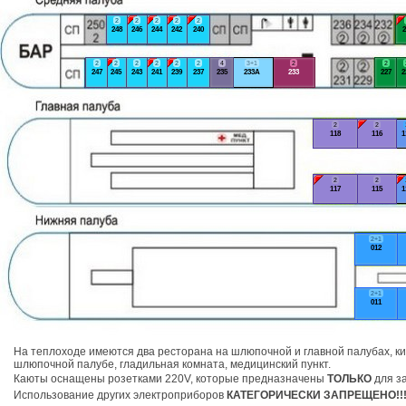
2
2
2
2
2
248
246
244
242
240
2
2
2
2
2
2
2
4
3+1
2
2
247
245
243
241
239
237
235
233А
233
227
2
2
2
118
116
1
2
2
117
115
1
2+1
012
2+1
011
На теплоходе имеются два ресторана на шлюпочной и главной палубах, ки
шлюпочной палубе, гладильная комната, медицинский пункт.
Каюты оснащены розетками 220V, которые предназначены
ТОЛЬКО
для за
Использование других электроприборов
КАТЕГОРИЧЕСКИ ЗАПРЕЩЕНО!!