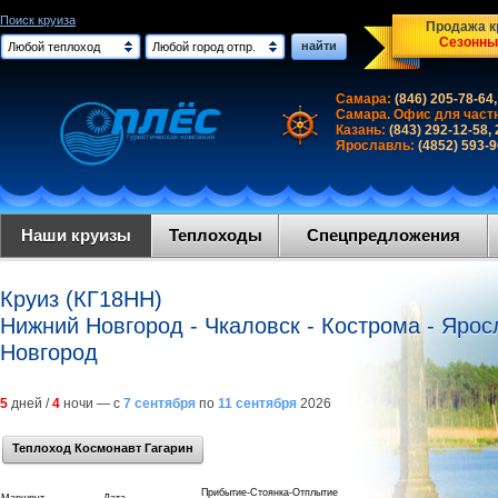
Поиск круиза
Продажа кр
Сезонны
найти
Любой теплоход
Любой город отпр.
Самара:
(846) 205-78-64,
Самара. Офис для част
Казань:
(843) 292-12-58,
Ярославль:
(4852) 593-
Наши круизы
Теплоходы
Спецпредложения
Круиз (КГ18НН)
Нижний Новгород - Чкаловск - Кострома - Ярос
Новгород
5
дней /
4
ночи — с
7 сентября
по
11 сентября
2026
Теплоход Космонавт Гагарин
Прибытие-Стоянка-Отплытие