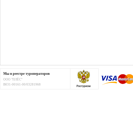
Мы в реестре туроператоров
ООО "ПЛЁС"
В031-00161-00/03281968