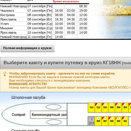
Маршрут
Дата
Время московское
Нижний Новгород
07 сентября [Пн]
08:30
Чкаловск
07 сентября [Пн]
16:00
03:00
19:00
Кострома
08 сентября [Вт]
08:00
04:00
12:00
Ярославль
08 сентября [Вт]
16:30
04:30
21:00
Углич
09 сентября [Ср]
10:00
04:00
14:00
Мышкин
09 сентября [Ср]
16:00
04:00
20:00
Ярославль
10 сентября [Чт]
09:00
05:00
14:00
Нижний Новгород
11 сентября [Пт]
14:00
Полная информация о круизе
Выберите каюту и купите путевку в круиз КГ18НН
(тол
Чтобы забронировать каюту - щелкните на нее на схеме корабля.
ВНИМАНИЕ! Если Вы не нашли в наличии нужной категории каюты,
Вам необходимо связаться с менеджерами компании.
ВНИМАНИЕ АГЕНТСТВ!
Номер каюты для Вашей брони присваивает менеджер Компании «ВОЛГАПЛЁС». А
1
1
1
1
1
1
314
312
310
308
306
304
1
1
1
1
1
309
307
305
303
301