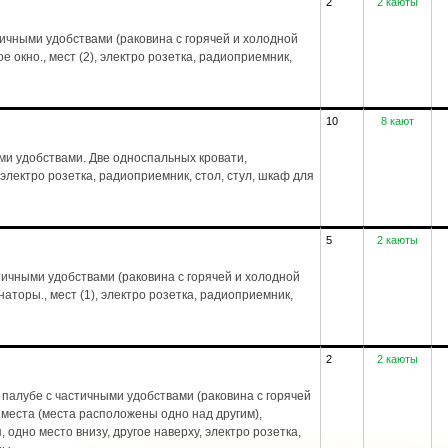
2
2 каюты
тичными удобствами (раковина с горячей и холодной
е окно., мест (2), электро розетка, радиоприемник,
10
8 кают
ми удобствами. Две односпальных кровати,
 электро розетка, радиоприемник, стол, стул, шкаф для
5
2 каюты
ичными удобствами (раковина с горячей и холодной
аторы., мест (1), электро розетка, радиоприемник,
2
2 каюты
палубе с частичными удобствами (раковина с горячей
 места (места расположены одно над другим),
, одно место внизу, другое наверху, электро розетка,