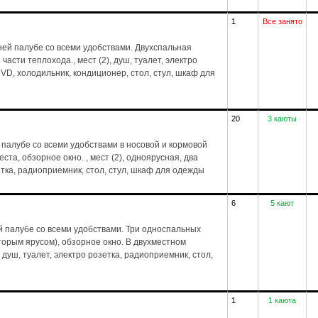
1
Все занято
ей палубе со всеми удобствами. Двухспальная
части теплохода., мест (2), душ, туалет, электро
VD, холодильник, кондиционер, стол, стул, шкаф для
20
3 каюты
палубе со всеми удобствами в носовой и кормовой
та, обзорное окно. , мест (2), одноярусная, два
зетка, радиоприемник, стол, стул, шкаф для одежды
6
5 кают
 палубе со всеми удобствами. Три односпальных
торым ярусом), обзорное окно. В двухместном
 душ, туалет, электро розетка, радиоприемник, стол,
1
1 каюта