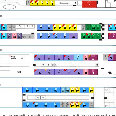
1
1
1
1
1
2+1
9
7
5
3
1
А
2
3
3
1
1
1
1
1
2
2
2
58
52
50
48
46
44
42
40
34
32
30
2
4
2
4
3
3
3
3
2
2
2
2
2
2
59
57
55
53
49
47
45
41
39
35
33
31
29
В
2
2
2
2
2
4
2
2+1
78
92
90
88
86
84
82
80
2
2
2
2
2
2
2
95
93
91
89
85
83
81
2
2
2
2
2
2
1
1
2
1
140
138
136
134
132
130
128
126
122
120
2
2
2
2
1
1
2
141
139
137
135
129
127
123