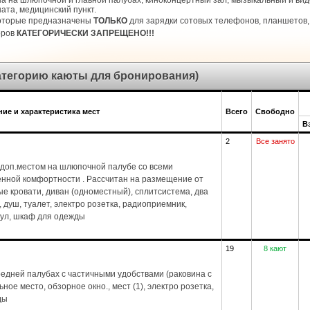
а на шлюпочной и главной палубах, киноконцертный зал, мызыкальный и виде
ата, медицинский пункт.
которые предназначены
ТОЛЬКО
для зарядки сотовых телефонов, планшетов, 
оров
КАТЕГОРИЧЕСКИ ЗАПРЕЩЕНО!!!
категорию каюты для бронирования)
ие и характеристика мест
Всего
Свободно
В
2
Все занято
доп.местом на шлюпочной палубе со всеми
енной комфортности . Рассчитан на размещение от
ые кровати, диван (одноместный), сплитсистема, два
1), душ, туалет, электро розетка, радиоприемник,
стул, шкаф для одежды
19
8 кают
едней палубах с частичными удобствами (раковина с
ное место, обзорное окно., мест (1), электро розетка,
ды