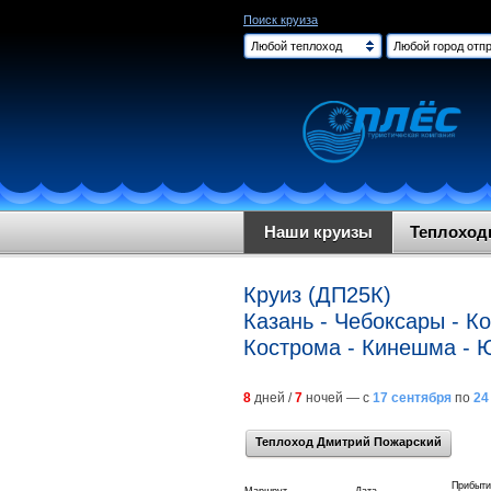
Поиск круиза
Любой теплоход
Любой город отпр
Наши круизы
Теплохо
Круиз (ДП25К)
Казань - Чебоксары - К
Кострома - Кинешма - Ю
8
дней /
7
ночей — с
17 сентября
по
24
Теплоход Дмитрий Пожарский
Прибыти