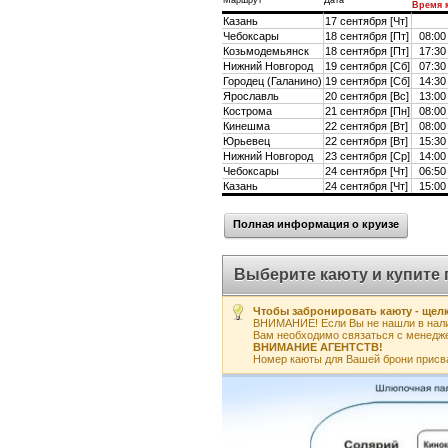
Маршрут
Дата
Время 
Казань
17 сентября [Чт]
Чебоксары
18 сентября [Пт]
08:00
Козьмодемьянск
18 сентября [Пт]
17:30
Нижний Новгород
19 сентября [Сб]
07:30
Городец (Галанино)
19 сентября [Сб]
14:30
Ярославль
20 сентября [Вс]
13:00
Кострома
21 сентября [Пн]
08:00
Кинешма
22 сентября [Вт]
08:00
Юрьевец
22 сентября [Вт]
15:30
Нижний Новгород
23 сентября [Ср]
14:00
Чебоксары
24 сентября [Чт]
06:50
Казань
24 сентября [Чт]
15:00
Полная информация о круизе
Выберите каюту и купите 
Чтобы забронировать каюту - щелк
ВНИМАНИЕ! Если Вы не нашли в нали
Вам необходимо связаться с менедж
ВНИМАНИЕ АГЕНТСТВ!
Номер каюты для Вашей брони присв