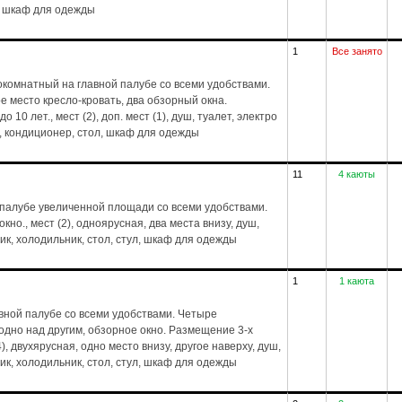
л, шкаф для одежды
1
Все занято
комнатный на главной палубе со всеми удобствами.
е место кресло-кровать, два обзорный окна.
 10 лет., мест (2), доп. мест (1), душ, туалет, электро
, кондиционер, стол, шкаф для одежды
11
4 каюты
 палубе увеличенной площади со всеми удобствами.
но., мест (2), одноярусная, два места внизу, душ,
ик, холодильник, стол, стул, шкаф для одежды
1
1 каюта
вной палубе со всеми удобствами. Четыре
дно над другим, обзорное окно. Размещение 3-х
4), двухярусная, одно место внизу, другое наверху, душ,
ик, холодильник, стол, стул, шкаф для одежды