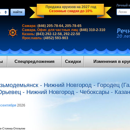
Личный 
Продажа круизов на 2027 год
Сезонные скидки до 10%
найти
.
Самара:
(846) 205-78-64, 205-78-65
Самара. Офис для частных лиц:
(846) 310-2-310
Казань:
(843) 292-12-58, 292-22-50
Ярославль:
(4852) 593-903
ды
Спецпредложения
Скидки
Изменения в круи
озьмодемьянск - Нижний Новгород - Городец (Га
рьевец - Нижний Новгород - Чебоксары - Каза
 сентября
2026
е-Стоянка-Отплытие