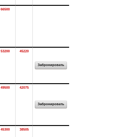
66500
53200
45220
Забронировать
49500
42075
Забронировать
45300
38505