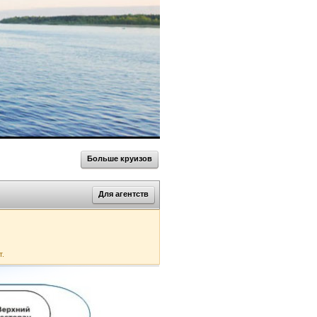
Больше круизов
Для агентств
т.