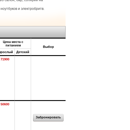
о салон, бар, солярий на
ноутбуков и электробритв.
Цена места с
питанием
Выбор
зрослый
Детский
71900
50600
Забронировать