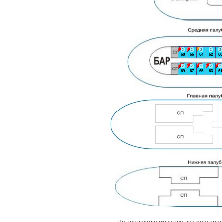
2
2
2
2
2
68
66
64
62
60
2
2
2
2
2
69
67
65
63
61