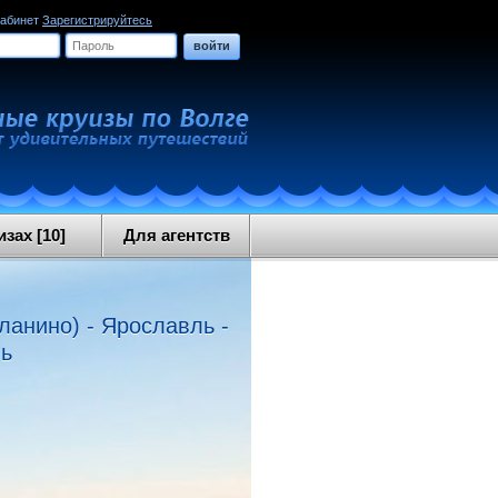
кабинет
Зарегистрируйтесь
войти
зах [10]
Для агентств
ланино) - Ярославль -
нь