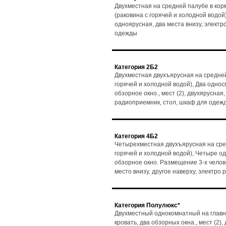
Двухместная на средней палубе в кор
(раковина с горячей и холодной водой)
одноярусная, два места внизу, электр
одежды
Категория 2Б2
Двухместная двухъярусная на средней
горячей и холодной водой), Два одно
обзорное окно., мест (2), двухярусная,
радиоприемник, стол, шкаф для одеж
Категория 4Б2
Четырехместная двухъярусная на сре
горячей и холодной водой), Четыре о
обзорное окно. Размещение 3-х человек
место внизу, другое наверху, электро
Категория Полулюкс*
Двухместный однокомнатный на главн
кровать, два обзорных окна., мест (2)