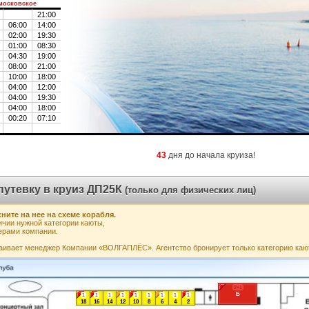
московское
21:00
06:00
14:00
02:00
19:30
01:00
08:30
04:30
19:00
08:00
21:00
10:00
18:00
04:00
12:00
04:00
19:30
04:00
18:00
00:20
07:10
43
дня до начала круиза!
путевку в круиз ДП25К
(только для физических лиц)
ните на нее на схеме корабля.
чии нужной категории каюты,
ерами компании.
аивает менеджер Компании «ВОЛГАПЛЁС». Агентство бронирует только категорию каю
2+1
Б
1
1
1
1
1
1
1
1
1
18
16
14
12
10
8
6
4
2