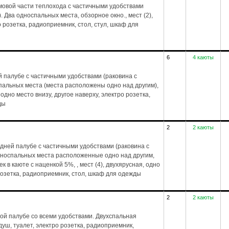
мовой части теплохода с частичными удобствами
. Два односпальных места, обзорное окно., мест (2),
о розетка, радиоприемник, стол, стул, шкаф для
6
4 каюты
 палубе с частичными удобствами (раковина с
спальных места (места расположены одно над другим),
 одно место внизу, другое наверху, электро розетка,
ды
2
2 каюты
дней палубе с частичными удобствами (раковина с
дноспальных места расположенные одно над другим,
 в каюте с наценкой 5%, , мест (4), двухярусная, одно
 розетка, радиоприемник, стол, шкаф для одежды
2
2 каюты
ой палубе со всеми удобствами. Двухспальная
, душ, туалет, электро розетка, радиоприемник,