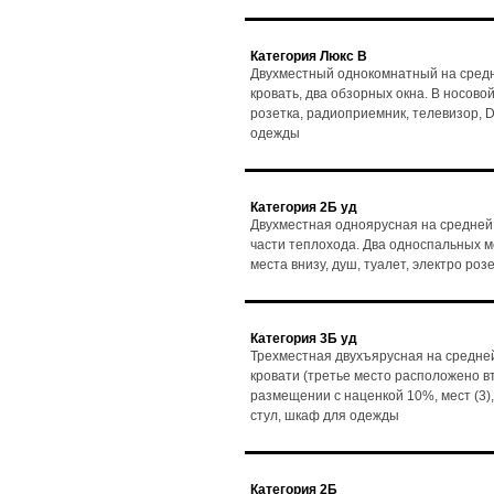
Категория Люкс В
Двухместный однокомнатный на средн
кровать, два обзорных окна. В носовой 
розетка, радиоприемник, телевизор, D
одежды
Категория 2Б уд
Двухместная одноярусная на средней 
части теплохода. Два односпальных мес
места внизу, душ, туалет, электро ро
Категория 3Б уд
Трехместная двухъярусная на средней
кровати (третье место расположено в
размещении с наценкой 10%, мест (3),
стул, шкаф для одежды
Категория 2Б