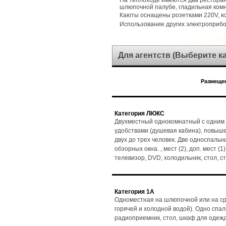
На теплоходе имеются два ресторан
шлюпочной палубе, гладильная комн
Каюты оснащены розетками 220V, 
Использование других электроприб
Для агентств (Выберите 
Размещен
Категория ЛЮКС
Двухместный однокомнатный с одним 
удобствами (душевая кабина), повыш
двух до трех человек. Две односпальн
обзорных окна. , мест (2), доп. мест (
телевизор, DVD, холодильник, стол, 
Категория 1А
Одноместная на шлюпочной или на ср
горячей и холодной водой). Одно спаль
радиоприемник, стол, шкаф для одеж