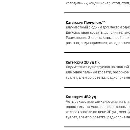
холодильник, кондиционер, стол, сту
Категория Полулюкс**
Двухместный с одним доп.местом одно
Двухспальная кровать, дополнительно
Размещение 3-его человека - ребенок до
розетка, радиоприемник, холодильник
Категория 2В уд ПК
Двухместная одноярусная на главной
Две односпальные кровати, обзорное ок
туалет, электро розетка, радиоприемн
Категория 4В2 уд
Четырехместная двухъярусная на гла
односпальных места расположенные о
человек в каюте по цене 3Б уд., мест (
туалет, электро розетка, радиоприемн