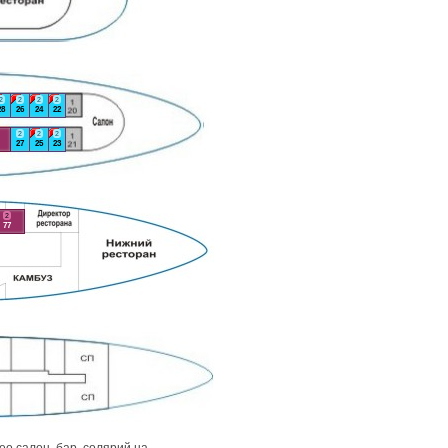
2
2
2
2
28
26
24
22
2
2
2
27
25
23
2
77