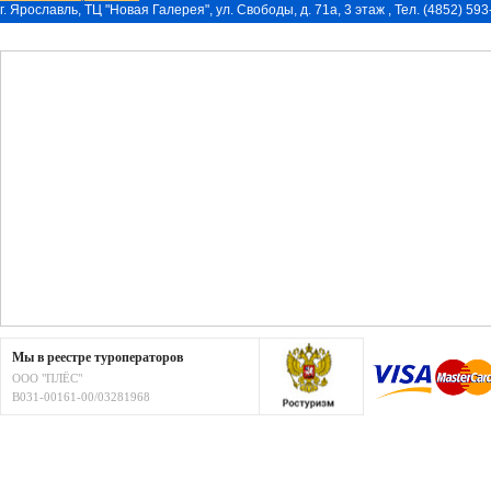
г. Ярославль, ТЦ "Новая Галерея", ул. Свободы, д. 71a, 3 этаж , Тел. (4852) 59
Мы в реестре туроператоров
ООО "ПЛЁС"
В031-00161-00/03281968