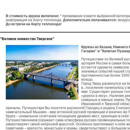
В стоимость круиза включено:
 * проживание в каюте выбранной категори
информация на борту теплохода. 
Дополнительно оплачивается:
До встречи на борту теплохода!
"Великое княжество Тверское"
Круизы из Казани, Нижнего
Гагарин" и "Капитан Пушкар
Путешествие по Великой русс
артерия России и самая боль
остается одним из символов 
значимых событий нашей стр
протяженностью более 1000 
кольцо. 

Город Тверь раскинулся на бе
в., поселение начиналось у 
имя. Существуют разные толк
«дорога в лесу». Наличие ре
северные и южные земли, При
Ивановской и Тверской облас
причалы. Путешествуя Вы посетите расписной Городец и родину Снегуроч
замечательный Мышкин - мир истинной русской провинции и конечно же Я
Круиз – уникальное сочетание посещения древних мест, хранящих в себе с
Путешественников поражает сама атмосфера русских провинциальных гор
умиротворяет своей неброской красотой. Особенно притягивают к себе ж
памятники – крепости, монастыри и храмы, свидетельствуют о большом зн