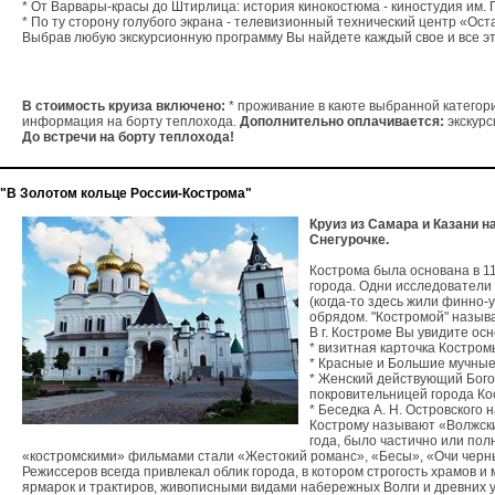
* От Варвары-красы до Штирлица: история кинокостюма - киностудия им. Го
* По ту сторону голубого экрана - телевизионный технический центр «Оста
Выбрав любую экскурсионную программу Вы найдете каждый свое и все э
В стоимость круиза включено:
 * проживание в каюте выбранной категори
информация на борту теплохода. 
Дополнительно оплачивается:
До встречи на борту теплохода!
"В Золотом кольце России-Кострома"
Круиз из Самара и Казани н
Снегурочке.
Кострома была основана в 11
города. Одни исследователи с
(когда-то здесь жили финно-
обрядом. "Костромой" называ
В г. Костроме Вы увидите ос
* визитная карточка Костром
* Красные и Большие мучные
* Женский действующий Бого
покровительницей города Ко
* Беседка А. Н. Островского 
Кострому называют «Волжским
года, было частично или по
«костромскими» фильмами стали «Жестокий романс», «Бесы», «Очи черн
Режиссеров всегда привлекал облик города, в котором строгость храмов 
ярмарок и трактиров, живописными видами набережных Волги и древних у