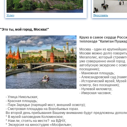
Углич
Ярославль
"Это ты, мой город, Москва!"
Круиз в самое сердце Росси
теплоходе "Капитан Пушкар
Москва - один из крупнейших
Москве можно долго говорить 
Мегаполис, который стремите
уже совершенно иной город.
автобусную экскурсию с осм
посещение);

- Манежная площадь; 

- Александровский сад (памят
- Исторический музей, Музе
осмотр, без посещения); 

- Нулевой километр; 

- Иверская часовня; 

- Улица Никольская; 

- Красная площадь; 

- Парк Зарядье (парящий мост, внешний осмотр);

- Смотровая площадка на Воробьевых горах.

Во второй день прибывания Вашему вниманию будут предложены дополни
* В музей-заповедник Коломенское;

* Нам ли, стоять на месте?  на ВДНХ;

* Экскурсия на киностудию «Мосфильм»;
