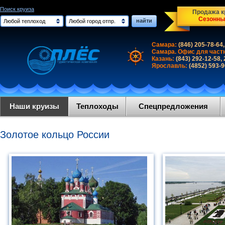
Поиск круиза
Продажа кр
Сезонны
найти
Любой теплоход
Любой город отпр.
Самара:
(846) 205-78-64,
Самара. Офис для част
Казань:
(843) 292-12-58,
Ярославль:
(4852) 593-
Наши круизы
Теплоходы
Спецпредложения
Золотое кольцо России