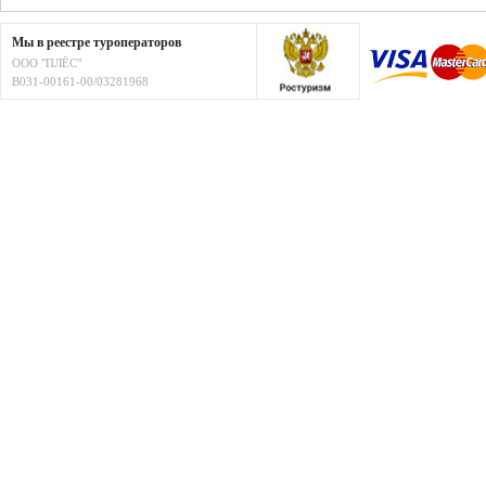
Мы в реестре туроператоров
ООО "ПЛЁС"
В031-00161-00/03281968