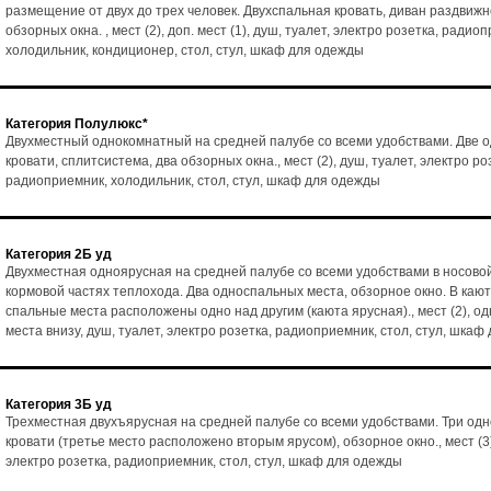
размещение от двух до трех человек. Двухспальная кровать, диван раздвижн
обзорных окна. , мест (2), доп. мест (1), душ, туалет, электро розетка, радио
холодильник, кондиционер, стол, стул, шкаф для одежды
Категория Полулюкс*
Двухместный однокомнатный на средней палубе со всеми удобствами. Две 
кровати, сплитсистема, два обзорных окна., мест (2), душ, туалет, электро ро
радиоприемник, холодильник, стол, стул, шкаф для одежды
Категория 2Б уд
Двухместная одноярусная на средней палубе со всеми удобствами в носовой
кормовой частях теплохода. Два односпальных места, обзорное окно. В каю
спальные места расположены одно над другим (каюта ярусная)., мест (2), о
места внизу, душ, туалет, электро розетка, радиоприемник, стол, стул, шка
Категория 3Б уд
Трехместная двухъярусная на средней палубе со всеми удобствами. Три од
кровати (третье место расположено вторым ярусом), обзорное окно., мест (3)
электро розетка, радиоприемник, стол, стул, шкаф для одежды