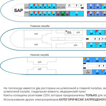
2
2
2
2
2
2
3
3
2
68
66
64
62
60
58
52
50
48
2
2
2
2
2
2
4
2
4
2
3
3
3
69
67
65
63
61
59
57
55
53
51
49
47
45
2
2
102
92
2
2
95
93
2
2
134
132
1
2
133
1
На теплоходе имеются два ресторана на шлюпочной и главной палубах, ки
шлюпочной палубе, гладильная комната, медицинский пункт.
Каюты оснащены розетками 220V, которые предназначены
ТОЛЬКО
для за
Использование других электроприборов
КАТЕГОРИЧЕСКИ ЗАПРЕЩЕНО!!