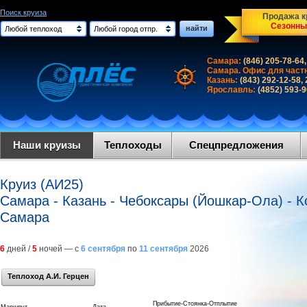
Поиск круиза
Продажа кр
Сезонны
найти
Любой теплоход
Любой город отпр.
Самара:
(846) 205-78-64,
Самара. Офис для част
Казань:
(843) 292-12-58,
Ярославль:
(4852) 593-
Наши круизы
Теплоходы
Спецпредложения
Круиз (АИ25)
Самара - Казань - Чебоксары (Йошкар-Ола) - К
Самара
6
дней /
5
ночей — с
6 сентября
по
11 сентября
2026
Теплоход А.И. Герцен
Прибытие-Стоянка-Отплытие