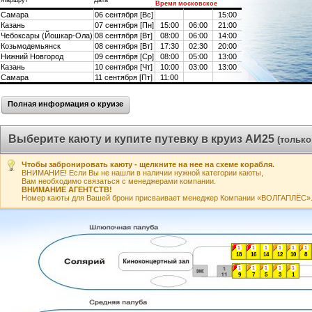
Маршрут
Дата
Время московское
Самара
06 сентября [Вс]
15:00
Казань
07 сентября [Пн]
15:00
06:00
21:00
Чебоксары (Йошкар-Ола)
08 сентября [Вт]
08:00
06:00
14:00
Козьмодемьянск
08 сентября [Вт]
17:30
02:30
20:00
Нижний Новгород
09 сентября [Ср]
08:00
05:00
13:00
Казань
10 сентября [Чт]
10:00
03:00
13:00
Самара
11 сентября [Пт]
11:00
Полная информация о круизе
Выберите каюту и купите путевку в круиз АИ25
(только
Чтобы забронировать каюту - щелкните на нее на схеме корабля.
ВНИМАНИЕ! Если Вы не нашли в наличии нужной категории каюты,
Вам необходимо связаться с менеджерами компании.
ВНИМАНИЕ АГЕНТСТВ!
Номер каюты для Вашей брони присваивает менеджер Компании «ВОЛГАПЛЁС». А
1
1
1
1
1
1
18
16
14
12
10
8
1
1
1
1
1
9
7
5
3
1