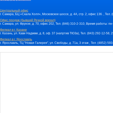
Центральный офис
г. Самара, БЦ «Скала Холл», Московское шоссе, д. 4А, стр. 2, офис 136. , Тел. 
Офис продаж (бывший Речной вокзал)
г. Самара, ул. Фрунзе, д. 70, офис 202, Тел. (846) 310-2-310, Время работы: пн-
Филиал в г. Казани
г. Казань, ул. Кави Наджми, д. 8, оф. 37 (напртив ТЮЗа), Тел. (843) 292-12-58,
Филиал в г. Ярославль
г. Ярославль, ТЦ "Новая Галерея", ул. Свободы, д. 71a, 3 этаж , Тел. (4852) 59