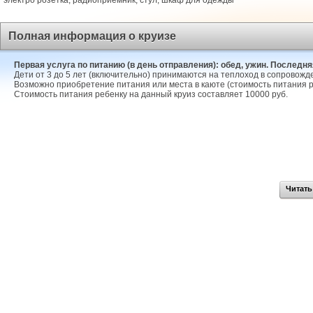
электро розетка, радиоприемник, стул, шкаф для одежды
Полная информация о круизе
Первая услуга по питанию (в день отправления): обед, ужин. Последняя
Дети от 3 до 5 лет (включительно) принимаются на теплоход в сопровожд
Возможно приобретение питания или места в каюте (стоимость питания р
Стоимость питания ребенку на данный круиз составляет 10000 руб.
Читать