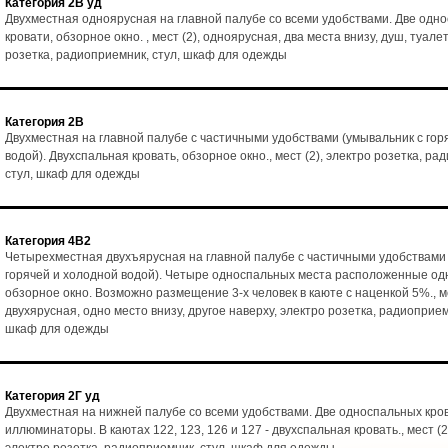
Категория 2В уд
Двухместная одноярусная на главной палубе со всеми удобствами. Две одн
кровати, обзорное окно. , мест (2), одноярусная, два места внизу, душ, туалет
розетка, радиоприемник, стул, шкаф для одежды
Категория 2В
Двухместная на главной палубе с частичными удобствами (умывальник с гор
водой). Двухспальная кровать, обзорное окно., мест (2), электро розетка, ра
стул, шкаф для одежды
Категория 4В2
Четырехместная двухъярусная на главной палубе с частичными удобствами 
горячей и холодной водой). Четыре односпальных места расположенные одн
обзорное окно. Возможно размещение 3-х человек в каюте с наценкой 5%., ме
двухярусная, одно место внизу, другое наверху, электро розетка, радиоприемн
шкаф для одежды
Категория 2Г уд
Двухместная на нижней палубе со всеми удобствами. Две односпальных кро
иллюминаторы. В каютах 122, 123, 126 и 127 - двухспальная кровать., мест (2)