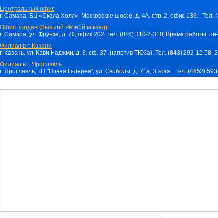
Центральный офис
г. Самара, БЦ «Скала Холл», Московское шоссе, д. 4А, стр. 2, офис 136. , Тел. 
Офис продаж (бывший Речной вокзал)
г. Самара, ул. Фрунзе, д. 70, офис 202, Тел. (846) 310-2-310, Время работы: пн-
Филиал в г. Казани
г. Казань, ул. Кави Наджми, д. 8, оф. 37 (напртив ТЮЗа), Тел. (843) 292-12-58,
Филиал в г. Ярославль
г. Ярославль, ТЦ "Новая Галерея", ул. Свободы, д. 71a, 3 этаж , Тел. (4852) 59