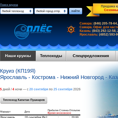
Поиск круиза
Продажа кр
Сезонны
найти
Любой теплоход
Любой город отпр.
Самара:
(846) 205-78-64,
Самара. Офис для част
Казань:
(843) 292-12-58,
Ярославль:
(4852) 593-
Наши круизы
Теплоходы
Спецпредложения
Круиз (КП19Я)
Ярославль - Кострома - Нижний Новгород - Каз
5
дней /
4
ночи — с
20 сентября
по
25 сентября
2026
Теплоход Капитан Пушкарев
Прибытие-Стоянка-Отплытие
Маршрут
Дата
Время московское
Ярославль
20 сентября [Вс]
20:00