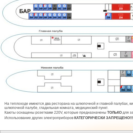
2
2
2
2
0
2
2
0
2+1
251
249
247
245
243
241
239
237
233
2
2
2
2
2
2
2
2
0
2
2+1
254
252
250
248
246
244
242
240
238
236
234
2
013
2
2
016
014
На теплоходе имеются два ресторана на шлюпочной и главной палубах, ки
шлюпочной палубе, гладильная комната, медицинский пункт.
Каюты оснащены розетками 220V, которые предназначены
ТОЛЬКО
для за
Использование других электроприборов
КАТЕГОРИЧЕСКИ ЗАПРЕЩЕНО!!