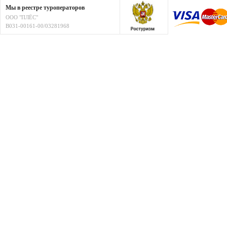
Мы в реестре туроператоров
ООО "ПЛЁС"
В031-00161-00/03281968