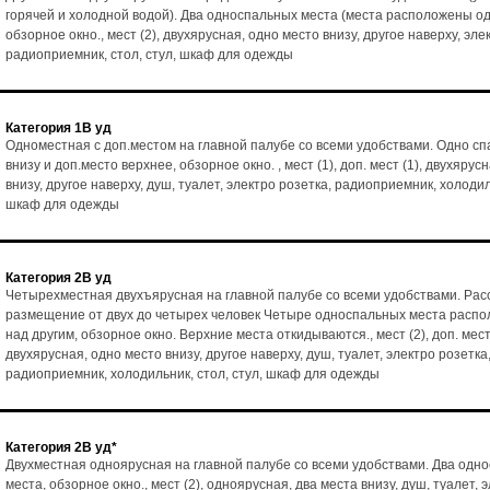
горячей и холодной водой). Два односпальных места (места расположены од
обзорное окно., мест (2), двухярусная, одно место внизу, другое наверху, эле
радиоприемник, стол, стул, шкаф для одежды
Категория 1В уд
Одноместная с доп.местом на главной палубе со всеми удобствами. Одно с
внизу и доп.место верхнее, обзорное окно. , мест (1), доп. мест (1), двухярус
внизу, другое наверху, душ, туалет, электро розетка, радиоприемник, холодиль
шкаф для одежды
Категория 2В уд
Четырехместная двухъярусная на главной палубе со всеми удобствами. Рас
размещение от двух до четырех человек Четыре односпальных места расп
над другим, обзорное окно. Верхние места откидываются., мест (2), доп. мест 
двухярусная, одно место внизу, другое наверху, душ, туалет, электро розетка
радиоприемник, холодильник, стол, стул, шкаф для одежды
Категория 2В уд*
Двухместная одноярусная на главной палубе со всеми удобствами. Два одн
места, обзорное окно., мест (2), одноярусная, два места внизу, душ, туалет, 