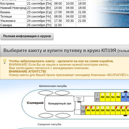
Кострома
21 сентября [Пн]
08:00
10:00
18:00
Нижний Новгород
22 сентября [Вт]
14:00
04:00
18:00
Казань
23 сентября [Ср]
17:00
04:00
21:00
Тетюши
24 сентября [Чт]
08:00
04:00
12:00
Ульяновск
24 сентября [Чт]
17:30
03:30
21:00
Самара
25 сентября [Пт]
11:00
Полная информация о круизе
Выберите каюту и купите путевку в круиз КП19Я
(толь
Чтобы забронировать каюту - щелкните на нее на схеме корабля.
ВНИМАНИЕ! Если Вы не нашли в наличии нужной категории каюты,
Вам необходимо связаться с менеджерами компании.
ВНИМАНИЕ АГЕНТСТВ!
Номер каюты для Вашей брони присваивает менеджер Компании «ВОЛГАПЛЁС». А
1
1
1
1
2
2
315
313
311
309
307
30
1
1
1
1
1
1
1
1
1
326
324
322
320
318
316
314
312
31