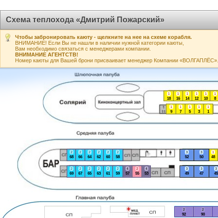
Схема теплохода «Дмитрий Пожарский»
Чтобы забронировать каюту - щелкните на нее на схеме корабля.
ВНИМАНИЕ! Если Вы не нашли в наличии нужной категории каюты,
Вам необходимо связаться с менеджерами компании.
ВНИМАНИЕ АГЕНТСТВ!
Номер каюты для Вашей брони присваивает менеджер Компании «ВОЛГАПЛЁС». А
1
1
1
1
1
1
18
16
14
12
10
8
1
1
1
1
1
9
7
5
3
1
2
2
2
2
2
2
3
3
1
68
66
64
62
60
58
52
50
48
2
2
2
2
2
2
4
2
4
3
3
3
69
67
65
63
61
59
57
55
53
49
47
45
2
2
92
90