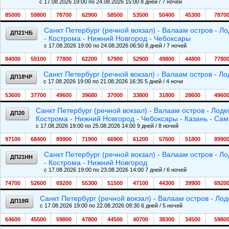
c 17.08.2026 19:00 по 24.08.2026 15:00 8 дней / 7 ночей
85000
59800
78700
62900
58500
53500
50400
45300
7870
Санкт Петербург (речной вокзал) - Валаам остров - Л
ДП21ЧБ
- Кострома - Нижний Новгород - Чебоксары
c 17.08.2026 19:00 по 24.08.2026 06:50 8 дней / 7 ночей
84000
59100
77800
62200
57900
52900
49800
44800
7780
Санкт Петербург (речной вокзал) - Валаам остров - Л
ДП18ЧР
c 17.08.2026 19:00 по 21.08.2026 16:35 5 дней / 4 ночи
53600
37700
49600
39680
37000
33800
31800
28600
4960
Санкт Петербург (речной вокзал) - Валаам остров - Лод
ДП20
Кострома - Нижний Новгород - Чебоксары - Казань - Са
c 17.08.2026 19:00 по 25.08.2026 14:00 9 дней / 8 ночей
97100
68400
89900
71900
66900
61200
57600
51800
8990
Санкт Петербург (речной вокзал) - Валаам остров - Л
ДП21НН
- Кострома - Нижний Новгород
c 17.08.2026 19:00 по 23.08.2026 14:00 7 дней / 6 ночей
74700
52600
69200
55300
51500
47100
44300
39900
6920
Санкт Петербург (речной вокзал) - Валаам остров - Ло
ДП19Я
c 17.08.2026 19:00 по 22.08.2026 09:30 6 дней / 5 ночей
64600
45500
59800
47800
44500
40700
38300
34500
5980