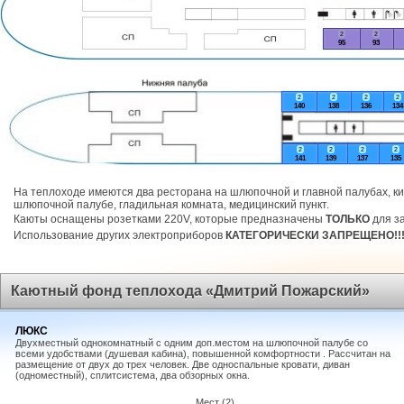
2
2
95
93
2
2
2
2
140
138
136
134
2
2
2
2
141
139
137
135
На теплоходе имеются два ресторана на шлюпочной и главной палубах, ки
шлюпочной палубе, гладильная комната, медицинский пункт.
Каюты оснащены розетками 220V, которые предназначены
ТОЛЬКО
для за
Использование других электроприборов
КАТЕГОРИЧЕСКИ ЗАПРЕЩЕНО!!
Каютный фонд теплохода «Дмитрий Пожарский»
ЛЮКС
Двухместный однокомнатный с одним доп.местом на шлюпочной палубе со
всеми удобствами (душевая кабина), повышенной комфортности . Рассчитан на
размещение от двух до трех человек. Две односпальные кровати, диван
(одноместный), сплитсистема, два обзорных окна.
Мест (2)