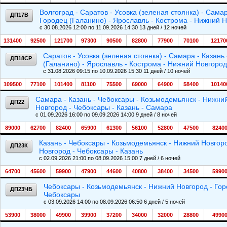
Волгоград - Саратов - Усовка (зеленая стоянка) - Сама
ДП17В
Городец (Галанино) - Ярославль - Кострома - Нижний Н
c 30.08.2026 12:00 по 11.09.2026 14:30 13 дней / 12 ночей
131400
92500
121700
97300
90500
82800
77900
70100
12170
Саратов - Усовка (зеленая стоянка) - Самара - Казан
ДП18СР
(Галанино) - Ярославль - Кострома - Нижний Новгород
c 31.08.2026 09:15 по 10.09.2026 15:30 11 дней / 10 ночей
109500
77100
101400
81100
75500
69000
64900
58400
10140
Самара - Казань - Чебоксары - Козьмодемьянск - Нижний
ДП22
Новгород - Чебоксары - Казань - Самара
c 01.09.2026 16:00 по 09.09.2026 14:00 9 дней / 8 ночей
89000
62700
82400
65900
61300
56100
52800
47500
8240
Казань - Чебоксары - Козьмодемьянск - Нижний Новгоро
ДП23К
Новгород - Чебоксары - Казань
c 02.09.2026 21:00 по 08.09.2026 15:00 7 дней / 6 ночей
64700
45600
59900
47900
44600
40800
38400
34500
5990
Чебоксары - Козьмодемьянск - Нижний Новгород - Гор
ДП23ЧБ
Чебоксары
c 03.09.2026 14:00 по 08.09.2026 06:50 6 дней / 5 ночей
53900
38000
49900
39900
37200
34000
32000
28800
4990