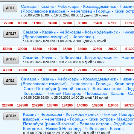
Самара - Казань - Чебоксары - Козьмодемьянск - Нижний
ДП17
(Ярославское взморье) - Череповец - Горицы - Кижи остр
c 06.08.2026 16:00 по 16.08.2026 08:00 11 дней / 10 ночей
127200
89500
117800
94200
87700
80100
75400
67900
11780
Самара - Казань - Чебоксары - Козьмодемьянск - Нижни
ДП127
(Ярославское взморье) - Череповец
c 06.08.2026 16:00 по 11.08.2026 20:00 6 дней / 5 ночей
55400
39000
51300
41000
38200
34900
32800
29600
5130
Самара - Казань - Чебоксары - Козьмодемьянск - Нижни
ДП125
c 06.08.2026 16:00 по 10.08.2026 08:00 5 дней / 4 ночи
43000
30300
39800
31800
29600
27100
25500
22900
3980
Самара - Казань - Чебоксары - Козьмодемьянск - Нижний
ДП16
(Ярославское взморье) - Череповец - Горицы - Кижи остр
- Санкт Петербург (речной вокзал) - Валаам остров - Л
- Кострома - Нижний Новгород - Чебоксары - Казань - С
c 06.08.2026 16:00 по 25.08.2026 14:00 20 дней / 19 ночей
223700
157500
207200
165700
154200
140900
132600
119400
20720
Казань - Чебоксары - Козьмодемьянск - Нижний Новгоро
ДП17К
взморье) - Череповец - Горицы - Кижи остров - Мандрог
Петербург (речной вокзал) - Валаам остров - Лодейное
Кострома - Нижний Новгород - Чебоксары - Казань
c 07.08.2026 21:00 по 24.08.2026 15:00 18 дней / 17 ночей