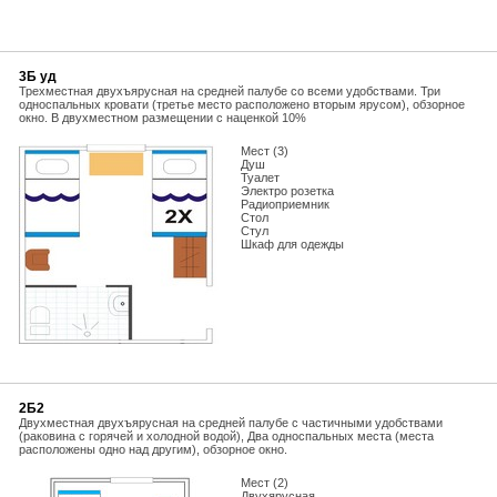
3Б уд
Трехместная двухъярусная на средней палубе со всеми удобствами. Три
односпальных кровати (третье место расположено вторым ярусом), обзорное
окно. В двухместном размещении с наценкой 10%
Мест (3)
Душ
Туалет
Электро розетка
Радиоприемник
Стол
Стул
Шкаф для одежды
2Б2
Двухместная двухъярусная на средней палубе с частичными удобствами
(раковина с горячей и холодной водой), Два односпальных места (места
расположены одно над другим), обзорное окно.
Мест (2)
Двухярусная