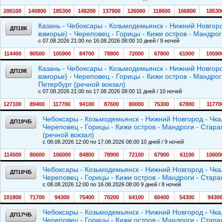
200100
140800
185300
148200
137900
126000
118600
106800
18530
Казань - Чебоксары - Козьмодемьянск - Нижний Новгоро
ДП18К
взморье) - Череповец - Горицы - Кижи остров - Мандрог
c 07.08.2026 21:00 по 16.08.2026 08:00 10 дней / 9 ночей
114400
80500
105900
84700
78800
72000
67800
61000
10590
Казань - Чебоксары - Козьмодемьянск - Нижний Новгоро
ДП19К
взморье) - Череповец - Горицы - Кижи остров - Мандрог
Петербург (речной вокзал)
c 07.08.2026 21:00 по 17.08.2026 08:00 11 дней / 10 ночей
127100
89400
117700
94100
87600
80000
75300
67800
11770
Чебоксары - Козьмодемьянск - Нижний Новгород - Чкал
ДП19ЧБ
Череповец - Горицы - Кижи остров - Мандроги - Старая
(речной вокзал)
c 08.08.2026 12:00 по 17.08.2026 08:00 10 дней / 9 ночей
114500
80600
106000
84800
78900
72100
67900
61100
10600
Чебоксары - Козьмодемьянск - Нижний Новгород - Чкал
ДП18ЧБ
Череповец - Горицы - Кижи остров - Мандроги - Стара
c 08.08.2026 12:00 по 16.08.2026 08:00 9 дней / 8 ночей
101800
71700
94300
75400
70200
64100
60400
54300
9430
Чебоксары - Козьмодемьянск - Нижний Новгород - Чкал
ДП17ЧБ
Череповец - Горицы - Кижи остров - Мандроги - Старая