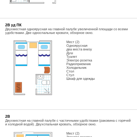
2В уд ПК
Двухместная одноярусная на главной палубе увеличенной площади со всеми
удобствами. Две односпальные кровати, обзорное окно.
Мест (2)
Одноярусная
два места внизу
Душ
Туалет
Электро розетка
Радиоприемник
Холодильник
Стол
Стул
Шкаф для одежды
2В
Двухместная на главной палубе с частичными удобствами (раковина с горячей
и холодной водой). Двухспальная кровать, обзорное окно.
Мест (2)