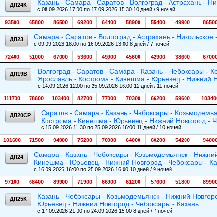
Казань - Самара - Саратов - Волгоград - Астрахань - Ни
ДП24К
c 08.09.2026 17:00 по 17.09.2026 15:30 10 дней / 9 ночей
93500
65800
86500
69200
64400
58900
55400
49900
8650
Самара - Саратов - Волгоград - Астрахань - Никольское 
ДП23
c 09.09.2026 18:00 по 16.09.2026 13:00 8 дней / 7 ночей
72400
51000
67000
53600
49900
45600
42900
38600
6700
Волгоград - Саратов - Самара - Казань - Чебоксары - 
ДП19В
Ярославль - Кострома - Кинешма - Юрьевец - Нижний Н
c 14.09.2026 12:00 по 25.09.2026 16:00 12 дней / 11 ночей
111700
78600
103400
82700
77000
70300
66200
59600
10340
Саратов - Самара - Казань - Чебоксары - Козьмодемья
ДП20СР
Кострома - Кинешма - Юрьевец - Нижний Новгород - Ч
c 15.09.2026 11:30 по 25.09.2026 16:00 11 дней / 10 ночей
101600
71500
94000
75200
70000
64000
60200
54200
9400
Самара - Казань - Чебоксары - Козьмодемьянск - Нижний
ДП24
Кинешма - Юрьевец - Нижний Новгород - Чебоксары - Ка
c 16.09.2026 16:00 по 25.09.2026 16:00 10 дней / 9 ночей
97100
68400
89900
71900
66900
61200
57600
51800
8990
Казань - Чебоксары - Козьмодемьянск - Нижний Новгоро
ДП25К
Юрьевец - Нижний Новгород - Чебоксары - Казань
c 17.09.2026 21:00 по 24.09.2026 15:00 8 дней / 7 ночей