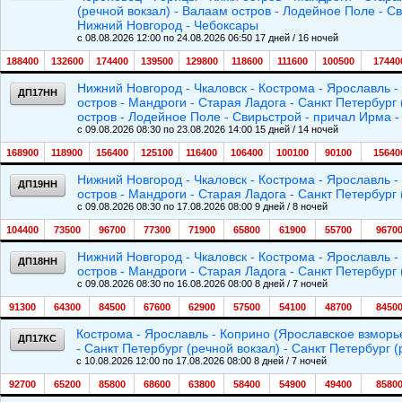
(речной вокзал) - Валаам остров - Лодейное Поле - С
Нижний Новгород - Чебоксары
c 08.08.2026 12:00 по 24.08.2026 06:50 17 дней / 16 ночей
188400
132600
174400
139500
129800
118600
111600
100500
17440
Нижний Новгород - Чкаловск - Кострома - Ярославль -
ДП17НН
остров - Мандроги - Старая Ладога - Санкт Петербург 
остров - Лодейное Поле - Свирьстрой - причал Ирма 
c 09.08.2026 08:30 по 23.08.2026 14:00 15 дней / 14 ночей
168900
118900
156400
125100
116400
106400
100100
90100
15640
Нижний Новгород - Чкаловск - Кострома - Ярославль -
ДП19НН
остров - Мандроги - Старая Ладога - Санкт Петербург 
c 09.08.2026 08:30 по 17.08.2026 08:00 9 дней / 8 ночей
104400
73500
96700
77300
71900
65800
61900
55700
9670
Нижний Новгород - Чкаловск - Кострома - Ярославль -
ДП18НН
остров - Мандроги - Старая Ладога - Санкт Петербург 
c 09.08.2026 08:30 по 16.08.2026 08:00 8 дней / 7 ночей
91300
64300
84500
67600
62900
57500
54100
48700
8450
Кострома - Ярославль - Коприно (Ярославское взморье
ДП17КС
- Санкт Петербург (речной вокзал) - Санкт Петербург (
c 10.08.2026 12:00 по 17.08.2026 08:00 8 дней / 7 ночей
92700
65200
85800
68600
63800
58400
54900
49400
8580