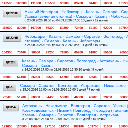
142500
100300
131900
105500
98200
89700
84400
76000
13190
Нижний Новгород - Чебоксары - Казань - Самара - Сара
ДП22НН
Усовка (зеленая стоянка) - Самара - Казань - Чебокс
c 23.08.2026 18:00 по 04.09.2026 07:30 13 дней / 12 ночей
116600
82000
107900
86300
80300
73400
69100
62200
10790
Чебоксары - Казань - Самара - Саратов - Волгоград - 
ДП22ЧБ
стоянка) - Самара - Казань - Чебоксары
c 24.08.2026 07:10 по 03.09.2026 08:00 11 дней / 10 ночей
104300
73400
96500
77200
71800
65700
61800
55600
9650
Казань - Самара - Саратов - Волгоград - Астрахань - Ни
ДП22К
Самара - Казань
c 24.08.2026 17:00 по 02.09.2026 15:30 10 дней / 9 ночей
93900
66100
86900
69500
64700
59100
55600
50100
8690
Самара - Саратов - Волгоград - Астрахань - Никольское 
ДП21
c 25.08.2026 18:00 по 01.09.2026 13:00 8 дней / 7 ночей
73500
51700
68000
54400
50600
46300
43600
39200
6800
Астрахань - Никольское - Волгоград - Саратов - Усовка 
ДП05А
Козьмодемьянск - Нижний Новгород - Городец (Галанино
Казань - Самара - Саратов - Волгоград - Астрахань
c 28.08.2026 21:00 по 12.09.2026 14:00 16 дней / 15 ночей
171600
120800
158900
127100
118300
108100
101700
91600
15890