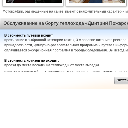
Фотографии, размещенные на сайте, имеют ознакомительный характер и мо
Обслуживание на борту теплохода «Дмитрий Пожарс
В стоимость путевки входит
проживание в выбранной категории каюты, 3-х разовое питание в ресторан
принадлежности, культурно-развлекательная программа и путевая информ
оплачивается экскурсионная программа в городах следования. Вы всегда 
В стоимость круизов не входит:
проезд до места посадки на теплоход и от места высадки.
напитки и закуски в барах, экскурсии в городах следования теплохода по 
Читать
Детские цены
действуют для возраста до 13 лет (включительно), детский возраст фиксиру
принимаются бесплатно без предоставления места (при отсутствии в кают
(раскладушки и пр.) не предоставляются.
Питание
ежедневное трехразовое, исключая день начала и день окончания тура. В 
отправления - прибытия и программы круиза. В рейсах продолжительност
утвержденного меню. В более продолжительных рейсах питание организова
первый день круиза заказ блюд не осуществляется. Меню вывешивается еж