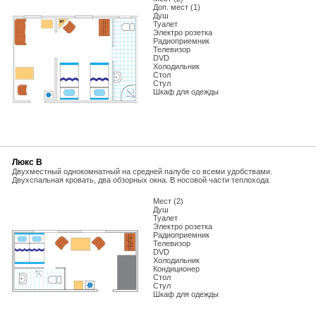
Доп. мест (1)
Душ
Туалет
Электро розетка
Радиоприемник
Телевизор
DVD
Холодильник
Стол
Стул
Шкаф для одежды
Люкс В
Двухместный однокомнатный на средней палубе со всеми удобствами.
Двухспальная кровать, два обзорных окна. В носовой части теплохода.
Мест (2)
Душ
Туалет
Электро розетка
Радиоприемник
Телевизор
DVD
Холодильник
Кондиционер
Стол
Стул
Шкаф для одежды