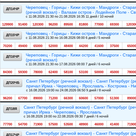
Череповец - Горицы - Кижи остров - Мандроги - Старая
ДП14ЧР
(речной вокзал) - Валаам остров - Лодейное Поле - С
c 11.08.2026 21:30 по 21.08.2026 16:35 11 дней / 10 ночей
129900
91400
120300
96200
89500
81800
77000
69300
12030
Череповец - Горицы - Кижи остров - Мандроги - Старая
ДП15ЧР
c 11.08.2026 21:30 по 16.08.2026 08:00 6 дней / 5 ночей
70200
49400
65000
52000
48400
44200
41600
37500
6500
Череповец - Горицы - Кижи остров - Мандроги - Старая
ДП16ЧР
(речной вокзал)
c 11.08.2026 21:30 по 17.08.2026 08:00 7 дней / 6 ночей
84300
59300
78000
62400
58100
53100
50000
45000
7800
Санкт Петербург (речной вокзал) - Санкт Петербург (р
ДП20ЧБ
причал Ирма - Череповец - Ярославль - Кострома - Н
c 16.08.2026 19:00 по 24.08.2026 06:50 9 дней / 8 ночей
96200
67700
89000
71200
66300
60600
57000
51300
8900
Санкт Петербург (речной вокзал) - Санкт Петербург (ре
ДП18Я
причал Ирма - Череповец - Ярославль
c 16.08.2026 19:00 по 22.08.2026 09:30 7 дней / 6 ночей
77700
54700
71900
57500
53500
48900
46000
41400
7190
Санкт Петербург (речной вокзал) - Санкт Петербург (р
ДП17ЧР