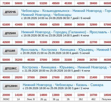
71900
50600
66500
53200
49500
45300
42600
38400
6650
Чебоксары - Козьмодемьянск - Нижний Новгород - Гор
ДП25ЧБ
Нижний Новгород - Чебоксары
c 18.09.2026 14:00 по 24.09.2026 06:50 7 дней / 6 ночей
61600
43400
57000
45600
42500
38800
36500
32900
5700
Нижний Новгород - Городец (Галанино) - Ярославль -
ДП25НН
c 19.09.2026 08:30 по 23.09.2026 14:00 5 дней / 4 ночи
42600
30000
39400
31500
29300
26800
25200
22700
3940
Ярославль - Кострома - Кинешма - Юрьевец - Нижний 
ДП118Я
c 20.09.2026 21:00 по 25.09.2026 16:00 6 дней / 5 ночей
50000
35200
46300
37000
34500
31500
29600
26700
4630
Кострома - Кинешма - Юрьевец - Нижний Новгород - 
ДП119КС
c 21.09.2026 18:00 по 25.09.2026 16:00 5 дней / 4 ночи
40000
28200
37000
29600
27600
25200
23700
21400
3700
Нижний Новгород - Чебоксары - Казань - Самара
ДП120НН
c 23.09.2026 18:00 по 25.09.2026 16:00 3 дня / 2 ночи
20000
14100
18500
14800
13800
12600
11900
10700
1850
ЛЮКС
1А
Люкс В
2Б уд
3Б уд
2Б
2Б2
4Б2
Полулюк