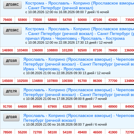
Кострома - Ярославль - Коприно (Ярославское взморье
ДП16КС
- Санкт Петербург (речной вокзал)
c 10.08.2026 12:00 по 16.08.2026 08:00 7 дней / 6 ночей
79400
55900
73500
58800
54700
50000
47100
42400
7350
Кострома - Ярославль - Коприно (Ярославское взморье
ДП15КС
- Санкт Петербург (речной вокзал) - Санкт Петербург 
причал Ирма - Череповец - Ярославль - Кострома
c 10.08.2026 12:00 по 22.08.2026 17:30 13 дней / 12 ночей
146900
103400
136000
108800
101200
92500
87100
78400
13600
Ярославль - Коприно (Ярославское взморье) - Черепове
ДП15Я
Петербург (речной вокзал) - Санкт Петербург (речной в
Ирма - Череповец - Ярославль
c 10.08.2026 21:00 по 22.08.2026 09:30 13 дней / 12 ночей
145600
102500
134800
107800
100300
91700
86300
77700
13480
Ярославль - Коприно (Ярославское взморье) - Черепове
ДП17Я
Петербург (речной вокзал) - Санкт Петербург (речной в
c 10.08.2026 21:00 по 17.08.2026 08:00 8 дней / 7 ночей
91700
64600
84900
67900
63200
57800
54400
48900
8490
Ярославль - Коприно (Ярославское взморье) - Черепове
ДП16Я
Петербург (речной вокзал)
c 10.08.2026 21:00 по 16.08.2026 08:00 7 дней / 6 ночей
78500
55200
72700
58100
54100
49400
46500
41900
7270