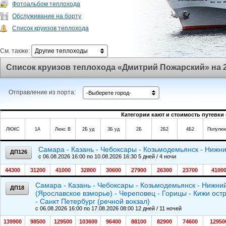
Фотоальбом теплохода
Обслуживание на борту
Список круизов теплохода
См. также:
Другие теплоходы
Список круизов теплохода «Дмитрий Пожарский» на 2
Отправление из порта:
-Выберете город-
Категории кают и стоимость путевки 
ЛЮКС
1А
Люкс В
2Б уд
3Б уд
2Б
2Б2
4Б2
Полулюк
Самара - Казань - Чебоксары - Козьмодемьянск - Нижни
ДП126
c 06.08.2026 16:00 по 10.08.2026 16:30 5 дней / 4 ночи
44300
31200
41000
32800
30600
27900
26300
23700
4100
Самара - Казань - Чебоксары - Козьмодемьянск - Нижний
ДП18
(Ярославское взморье) - Череповец - Горицы - Кижи остр
- Санкт Петербург (речной вокзал)
c 06.08.2026 16:00 по 17.08.2026 08:00 12 дней / 11 ночей
139900
98500
129500
103600
96400
88100
82900
74600
12950