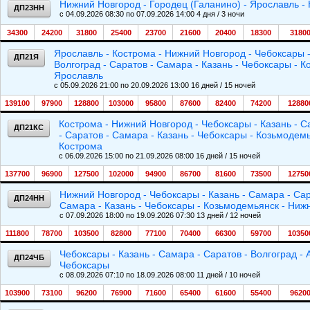
Нижний Новгород - Городец (Галанино) - Ярославль -
ДП23НН
c 04.09.2026 08:30 по 07.09.2026 14:00 4 дня / 3 ночи
34300
24200
31800
25400
23700
21600
20400
18300
3180
Ярославль - Кострома - Нижний Новгород - Чебоксары - 
ДП21Я
Волгоград - Саратов - Самара - Казань - Чебоксары - 
Ярославль
c 05.09.2026 21:00 по 20.09.2026 13:00 16 дней / 15 ночей
139100
97900
128800
103000
95800
87600
82400
74200
12880
Кострома - Нижний Новгород - Чебоксары - Казань - Са
ДП21КС
- Саратов - Самара - Казань - Чебоксары - Козьмодем
Кострома
c 06.09.2026 15:00 по 21.09.2026 08:00 16 дней / 15 ночей
137700
96900
127500
102000
94900
86700
81600
73500
12750
Нижний Новгород - Чебоксары - Казань - Самара - Сара
ДП24НН
Самара - Казань - Чебоксары - Козьмодемьянск - Ниж
c 07.09.2026 18:00 по 19.09.2026 07:30 13 дней / 12 ночей
111800
78700
103500
82800
77100
70400
66300
59700
10350
Чебоксары - Казань - Самара - Саратов - Волгоград - 
ДП24ЧБ
Чебоксары
c 08.09.2026 07:10 по 18.09.2026 08:00 11 дней / 10 ночей
103900
73100
96200
76900
71600
65400
61600
55400
9620