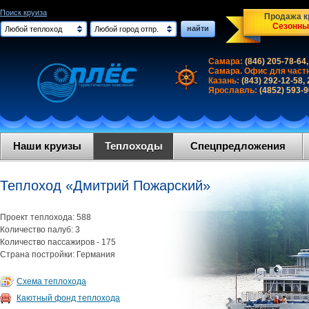
Поиск круиза
Продажа кр
Сезонны
найти
Любой теплоход
Любой город отпр.
Самара:
(846) 205-78-64,
Самара. Офис для част
Казань:
(843) 292-12-58,
Ярославль:
(4852) 593-
Наши круизы
Теплоходы
Спецпредложения
Теплоход «Дмитрий Пожарский»
Проект теплохода: 588
Количество палуб: 3
Количество пассажиров - 175
Страна постройки: Германия
Схема теплохода
Каютный фонд теплохода