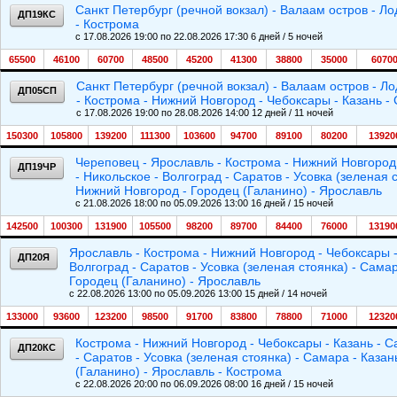
Санкт Петербург (речной вокзал) - Валаам остров - Л
ДП19КС
- Кострома
c 17.08.2026 19:00 по 22.08.2026 17:30 6 дней / 5 ночей
65500
46100
60700
48500
45200
41300
38800
35000
6070
Санкт Петербург (речной вокзал) - Валаам остров - Л
ДП05СП
- Кострома - Нижний Новгород - Чебоксары - Казань - 
c 17.08.2026 19:00 по 28.08.2026 14:00 12 дней / 11 ночей
150300
105800
139200
111300
103600
94700
89100
80200
13920
Череповец - Ярославль - Кострома - Нижний Новгород 
ДП19ЧР
- Никольское - Волгоград - Саратов - Усовка (зеленая 
Нижний Новгород - Городец (Галанино) - Ярославль
c 21.08.2026 18:00 по 05.09.2026 13:00 16 дней / 15 ночей
142500
100300
131900
105500
98200
89700
84400
76000
13190
Ярославль - Кострома - Нижний Новгород - Чебоксары - 
ДП20Я
Волгоград - Саратов - Усовка (зеленая стоянка) - Сама
Городец (Галанино) - Ярославль
c 22.08.2026 13:00 по 05.09.2026 13:00 15 дней / 14 ночей
133000
93600
123200
98500
91700
83800
78800
71000
12320
Кострома - Нижний Новгород - Чебоксары - Казань - Са
ДП20КС
- Саратов - Усовка (зеленая стоянка) - Самара - Каза
(Галанино) - Ярославль - Кострома
c 22.08.2026 20:00 по 06.09.2026 08:00 16 дней / 15 ночей