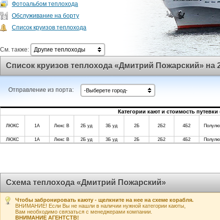
Фотоальбом теплохода
Обслуживание на борту
Список круизов теплохода
См. также:
Другие теплоходы
Список круизов теплохода «Дмитрий Пожарский» на 2
Отправление из порта:
-Выберете город-
Категории кают и стоимость путевки 
ЛЮКС
1А
Люкс В
2Б уд
3Б уд
2Б
2Б2
4Б2
Полулю
ЛЮКС
1А
Люкс В
2Б уд
3Б уд
2Б
2Б2
4Б2
Полулю
Схема теплохода «Дмитрий Пожарский»
Чтобы забронировать каюту - щелкните на нее на схеме корабля.
ВНИМАНИЕ! Если Вы не нашли в наличии нужной категории каюты,
Вам необходимо связаться с менеджерами компании.
ВНИМАНИЕ АГЕНТСТВ!