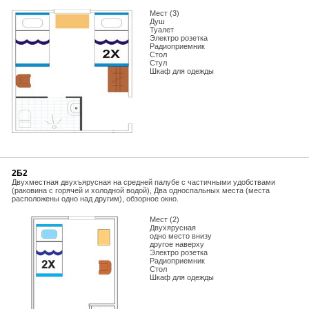
Мест (3)
Душ
Туалет
Электро розетка
Радиоприемник
Стол
Стул
Шкаф для одежды
2Б2
Двухместная двухъярусная на средней палубе с частичными удобствами
(раковина с горячей и холодной водой), Два односпальных места (места
расположены одно над другим), обзорное окно.
Мест (2)
Двухярусная
одно место внизу
другое наверху
Электро розетка
Радиоприемник
Стол
Шкаф для одежды