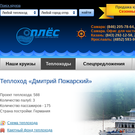
Поиск круиза
Продажа кр
Сезонны
найти
Любой теплоход
Любой город отпр.
Самара:
(846) 205-78-64,
Самара. Офис для част
Казань:
(843) 292-12-58,
Ярославль:
(4852) 593-
Наши круизы
Теплоходы
Спецпредложения
Теплоход «Дмитрий Пожарский»
Проект теплохода: 588
Количество палуб: 3
Количество пассажиров - 175
Страна постройки: Германия
Схема теплохода
Каютный фонд теплохода