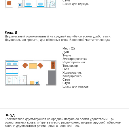
Стул
Шкаф для одежды
Люкс В
Двухместный однокомнатный на средней палубе со всеми удобствами.
Двухспальная кровать, два обзорных окна. В носовой части теплохода.
Мест (2)
Душ
Туалет
Электро розетка
Радиоприемник
Телевизор
DVD
Холодильник
Кондиционер
Стол
Стул
Шкаф для одежды
3Б уд
Трехместная двухъярусная на средней палубе со всеми удобствами. Три
односпальных кровати (третье место расположено вторым ярусом), обзорное
окно. В двухместном размещении с наценкой 10%