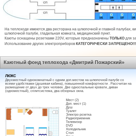
140
138
136
134
2
2
2
2
141
139
137
135
На теплоходе имеются два ресторана на шлюпочной и главной палубах, ки
шлюпочной палубе, гладильная комната, медицинский пункт.
Каюты оснащены розетками 220V, которые предназначены
ТОЛЬКО
для за
Использование других электроприборов
КАТЕГОРИЧЕСКИ ЗАПРЕЩЕНО!!
Каютный фонд теплохода «Дмитрий Пожарский»
ЛЮКС
Двухместный однокомнатный с одним доп.местом на шлюпочной палубе со
всеми удобствами (душевая кабина), повышенной комфортности . Рассчитан на
размещение от двух до трех человек. Две односпальные кровати, диван
(одноместный), сплитсистема, два обзорных окна.
Мест (2)
Доп. мест (1)
Душ
Туалет
Электро розетка
Радиоприемник
Телевизор
DVD
Холодильник
Стол