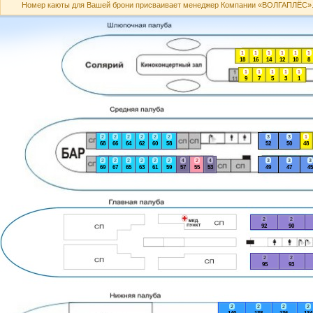
Номер каюты для Вашей брони присваивает менеджер Компании «ВОЛГАПЛЁС». А
1
1
1
1
1
1
18
16
14
12
10
8
1
1
1
1
1
9
7
5
3
1
2
2
2
2
2
2
3
3
1
68
66
64
62
60
58
52
50
48
2
2
2
2
2
2
4
2
4
3
3
3
69
67
65
63
61
59
57
55
53
49
47
45
2
2
92
90
2
2
95
93
2
2
2
2