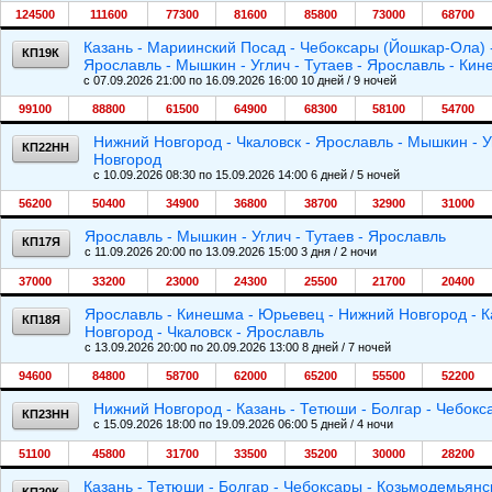
124500
111600
77300
81600
85800
73000
68700
Казань - Мариинский Посад - Чебоксары (Йошкар-Ола) -
КП19К
Ярославль - Мышкин - Углич - Тутаев - Ярославль - Ки
c 07.09.2026 21:00 по 16.09.2026 16:00 10 дней / 9 ночей
99100
88800
61500
64900
68300
58100
54700
Нижний Новгород - Чкаловск - Ярославль - Мышкин - У
КП22НН
Новгород
c 10.09.2026 08:30 по 15.09.2026 14:00 6 дней / 5 ночей
56200
50400
34900
36800
38700
32900
31000
Ярославль - Мышкин - Углич - Тутаев - Ярославль
КП17Я
c 11.09.2026 20:00 по 13.09.2026 15:00 3 дня / 2 ночи
37000
33200
23000
24300
25500
21700
20400
Ярославль - Кинешма - Юрьевец - Нижний Новгород - К
КП18Я
Новгород - Чкаловск - Ярославль
c 13.09.2026 20:00 по 20.09.2026 13:00 8 дней / 7 ночей
94600
84800
58700
62000
65200
55500
52200
Нижний Новгород - Казань - Тетюши - Болгар - Чебок
КП23НН
c 15.09.2026 18:00 по 19.09.2026 06:00 5 дней / 4 ночи
51100
45800
31700
33500
35200
30000
28200
Казань - Тетюши - Болгар - Чебоксары - Козьмодемьянс