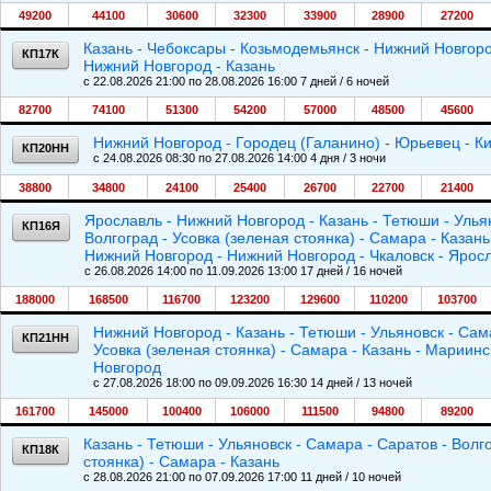
49200
44100
30600
32300
33900
28900
27200
Казань - Чебоксары - Козьмодемьянск - Нижний Новгоро
КП17К
Нижний Новгород - Казань
c 22.08.2026 21:00 по 28.08.2026 16:00 7 дней / 6 ночей
82700
74100
51300
54200
57000
48500
45600
Нижний Новгород - Городец (Галанино) - Юрьевец - К
КП20НН
c 24.08.2026 08:30 по 27.08.2026 14:00 4 дня / 3 ночи
38800
34800
24100
25400
26700
22700
21400
Ярославль - Нижний Новгород - Казань - Тетюши - Ульян
КП16Я
Волгоград - Усовка (зеленая стоянка) - Самара - Казан
Нижний Новгород - Нижний Новгород - Чкаловск - Ярос
c 26.08.2026 14:00 по 11.09.2026 13:00 17 дней / 16 ночей
188000
168500
116700
123200
129600
110200
103700
Нижний Новгород - Казань - Тетюши - Ульяновск - Сама
КП21НН
Усовка (зеленая стоянка) - Самара - Казань - Мариин
Новгород
c 27.08.2026 18:00 по 09.09.2026 16:30 14 дней / 13 ночей
161700
145000
100400
106000
111500
94800
89200
Казань - Тетюши - Ульяновск - Самара - Саратов - Волго
КП18К
стоянка) - Самара - Казань
c 28.08.2026 21:00 по 07.09.2026 17:00 11 дней / 10 ночей