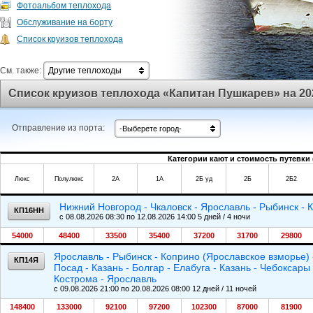
Фотоальбом теплохода
Обслуживание на борту
Список круизов теплохода
См. также:
Другие теплоходы
Список круизов теплохода «Капитан Пушкарев» на 20
Отправление из порта:
-Выберете город-
Категории кают и стоимость путевки 
Люкс
Полулюкс
2А
1А
2Б уд
2Б
2Б2
Нижний Новгород - Чкаловск - Ярославль - Рыбинск - 
КП16НН
c 08.08.2026 08:30 по 12.08.2026 14:00 5 дней / 4 ночи
54000
48400
33500
35400
37200
31700
29800
Ярославль - Рыбинск - Коприно (Ярославское взморье)
КП14Я
Посад - Казань - Болгар - Елабуга - Казань - Чебоксар
Кострома - Ярославль
c 09.08.2026 21:00 по 20.08.2026 08:00 12 дней / 11 ночей
148400
133000
92100
97200
102300
87000
81900