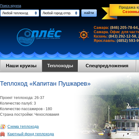
Поиск круиза
Продажа кр
Сезонны
найти
Любой теплоход
Любой город отпр.
Самара:
(846) 205-78-64,
Самара. Офис для част
Казань:
(843) 292-12-58,
Ярославль:
(4852) 593-
Наши круизы
Теплоходы
Спецпредложения
Теплоход «Капитан Пушкарев»
Проект теплохода: 26-37
Количество палуб: 3
Количество пассажиров - 180
Страна постройки: Чехословакия
Схема теплохода
Каютный фонд теплохода