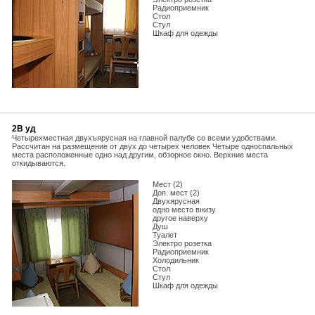
Радиоприемник
Стол
Стул
Шкаф для одежды
2В уд
Четырехместная двухъярусная на главной палубе со всеми удобствами.
Рассчитан на размещение от двух до четырех человек Четыре односпальных
места расположенные одно над другим, обзорное окно. Верхние места
откидываются.
Мест (2)
Доп. мест (2)
Двухярусная
одно место внизу
другое наверху
Душ
Туалет
Электро розетка
Радиоприемник
Холодильник
Стол
Стул
Шкаф для одежды