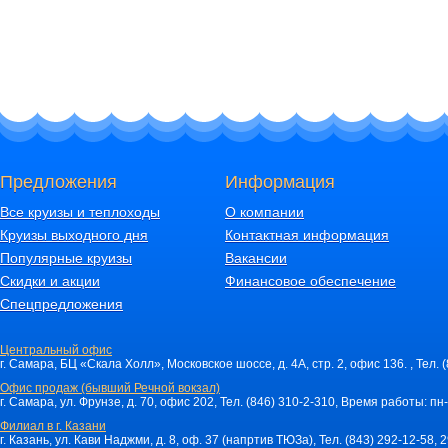
смены питания, номера столика и зала ресторана, ключи от каюты. После 
Где регистрация:
Порт отправления (причал), время начала регистрации и посадки указывает
Окончательное время отправления теплохода можно уточнить за день до 
Причалы:
Москва
: Северный речной вокзал (СРВ), метро «Речной вокзал», Ленинградс
Санкт Петербург
: причал "РЕЧНОЙ ВОКЗАЛ" Адрес: Проспект Обуховской о
Предложения
Информация
Как добраться: из метро "Пролетарская" направо, пешком пройти 1 останов
Речному вокзалу.
Все круизы и теплоходы
О компании
РЕКОМЕНДАЦИИ ПО ПРОЕЗДУ К РЕЧНОМУ ВОКЗАЛУ г. Санкт Петербург
Круизы выходного дня
Контактная информация
От Московского ж/д вокзала (станция метро "Маяковская") ехать до станци
Популярные круизы
Вакансии
НАПРАВО в сторону гостиницы "РЕЧНАЯ" и причалов теплоходов.
Скидки и акции
Финансовое обеспечение
От Финляндского жд вокзала (станция метро "Площадь Ленина") ехать до с
Спецпредложения
станции "Пролетарская".
От Ладожского жд вокзала (станция метро "Ладожская") ехать до станции "
Центральный офис
"Пролетарская".
г. Самара, БЦ «Скала Холл», Московское шоссе, д. 4А, стр. 2, офис 136. , Тел. 
Ярославль
: Волжская наб., д. 4
Офис продаж (бывший Речной вокзал)
Нижний Новгород
: площадь Маркина, д. 15 А.
г. Самара, ул. Фрунзе, д. 70, офис 202, Тел. (846) 310-2-310, Время работы: пн-
Самара
: ул. Максима Горького, д. 82 (причалы №№ 3, 4).
Филиал в г. Казани
г. Казань, ул. Кави Наджми, д. 8, оф. 37 (напртив ТЮЗа), Тел. (843) 292-12-58,
Казань
: ул. Девятаева, д. 1, метро «Площадь Тукая».