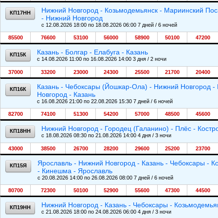
Нижний Новгород - Козьмодемьянск - Мариинский Посад
КП17НН
- Нижний Новгород
c 12.08.2026 18:00 по 18.08.2026 06:00 7 дней / 6 ночей
85500
76600
53100
56000
58900
50100
47200
Казань - Болгар - Елабуга - Казань
КП15К
c 14.08.2026 11:00 по 16.08.2026 14:00 3 дня / 2 ночи
37000
33200
23000
24300
25500
21700
20400
Казань - Чебоксары (Йошкар-Ола) - Нижний Новгород - 
КП16К
Новгород - Казань
c 16.08.2026 21:00 по 22.08.2026 15:30 7 дней / 6 ночей
82700
74100
51300
54200
57000
48500
45600
Нижний Новгород - Городец (Галанино) - Плёс - Кост
КП18НН
c 18.08.2026 08:30 по 21.08.2026 14:00 4 дня / 3 ночи
43000
38500
26700
28200
29600
25200
23700
Ярославль - Нижний Новгород - Казань - Чебоксары - 
КП15Я
- Кинешма - Ярославль
c 20.08.2026 14:00 по 26.08.2026 08:00 7 дней / 6 ночей
80700
72300
50100
52900
55600
47300
44500
Нижний Новгород - Казань - Чебоксары - Козьмодемья
КП19НН
c 21.08.2026 18:00 по 24.08.2026 06:00 4 дня / 3 ночи