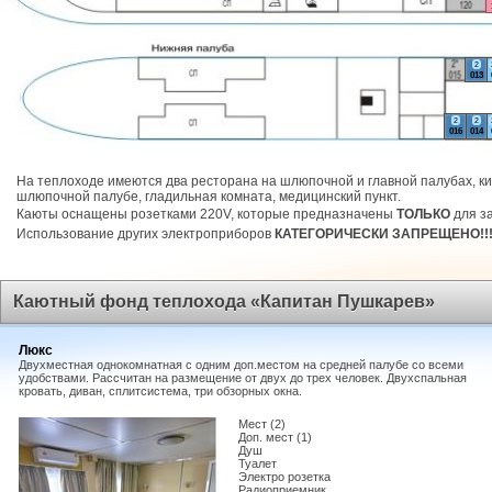
2
013
2
2
016
014
На теплоходе имеются два ресторана на шлюпочной и главной палубах, ки
шлюпочной палубе, гладильная комната, медицинский пункт.
Каюты оснащены розетками 220V, которые предназначены
ТОЛЬКО
для за
Использование других электроприборов
КАТЕГОРИЧЕСКИ ЗАПРЕЩЕНО!!
Каютный фонд теплохода «Капитан Пушкарев»
Люкс
Двухместная однокомнатная с одним доп.местом на средней палубе со всеми
удобствами. Рассчитан на размещение от двух до трех человек. Двухспальная
кровать, диван, сплитсистема, три обзорных окна.
Мест (2)
Доп. мест (1)
Душ
Туалет
Электро розетка
Радиоприемник