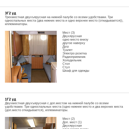
3Г2 уд
Трехместная двухъярусная на нижней палубе со всеми удобствами. Три
односпальных места (два нижних места и одно верхнее место (откидывается)),
иллюминаторы.
Мест (3)
Двухярусная
одно место внизу
другое наверху
Душ
Туалет
Электро розетка
Радиоприемник
Холодильник
Стол
Стул
Шкаф для одежды
1Г2 уд
Двухместная двухъярусная с доп.местом на нижней палубе со всеми
удобствами. Три односпальных места (одно нижнее место и два верхних места
(доп.место откидывается), иллюминаторы.
Мест (2)
Доп. мест (1)
Двухярусная