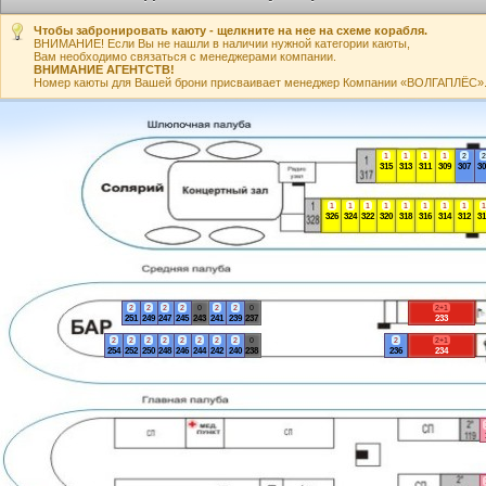
Чтобы забронировать каюту - щелкните на нее на схеме корабля.
ВНИМАНИЕ! Если Вы не нашли в наличии нужной категории каюты,
Вам необходимо связаться с менеджерами компании.
ВНИМАНИЕ АГЕНТСТВ!
Номер каюты для Вашей брони присваивает менеджер Компании «ВОЛГАПЛЁС». А
1
1
1
1
2
2
315
313
311
309
307
30
1
1
1
1
1
1
1
1
1
326
324
322
320
318
316
314
312
31
2
2
2
2
0
2
2
0
2+1
251
249
247
245
243
241
239
237
233
2
2
2
2
2
2
2
2
0
2
2+1
254
252
250
248
246
244
242
240
238
236
234