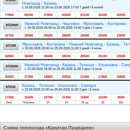
КП20К
Новгород - Казань
c 16.09.2026 21:00 по 23.09.2026 17:00 7 дней / 6 ночей
77000
69100
47800
50500
53100
45200
42500
Нижний Новгород - Чкаловск - Ярославль - Кострома 
КП24НН
c 19.09.2026 08:30 по 22.09.2026 14:00 3 дня / 2 ночи
42700
38300
26500
28000
29400
25000
23600
Ярославль - Кострома - Нижний Новгород - Казань - Те
КП19Я
c 20.09.2026 20:00 по 25.09.2026 11:00 5 дней / 4 ночи
42800
38400
26600
28100
29500
25100
23600
Нижний Новгород - Казань - Тетюши - Ульяновск - Са
КП25НН
c 22.09.2026 18:00 по 25.09.2026 11:00 4 дня / 3 ночи
30500
27300
18900
20000
21000
17900
16800
Казань - Тетюши - Ульяновск - Самара
КП21К
c 23.09.2026 21:00 по 25.09.2026 11:00 3 дня / 2 ночи
17200
15400
10700
11300
11800
10100
9500
Люкс
Полулюкс
2А
1А
2Б уд
2Б
2Б2
Схема теплохода «Капитан Пушкарев»