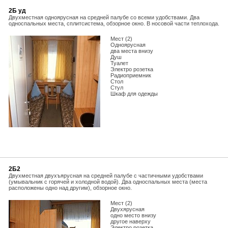
2Б уд
Двухместная одноярусная на средней палубе со всеми удобствами. Два
односпальных места, сплитсистема, обзорное окно. В носовой части теплохода.
Мест (2)
Одноярусная
два места внизу
Душ
Туалет
Электро розетка
Радиоприемник
Стол
Стул
Шкаф для одежды
2Б2
Двухместная двухъярусная на средней палубе с частичными удобствами
(умывальник с горячей и холодной водой). Два односпальных места (места
расположены одно над другим), обзорное окно.
Мест (2)
Двухярусная
одно место внизу
другое наверху
Электро розетка