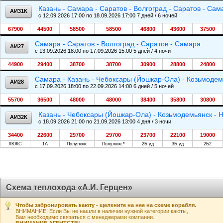
Казань - Самара - Саратов - Волгоград - Саратов - Сам
АИ31К
c 12.09.2026 17:00 по 18.09.2026 17:00 7 дней / 6 ночей
67900
44500
58500
58500
46800
43600
37500
Самара - Саратов - Волгоград - Саратов - Самара
АИ27
c 13.09.2026 18:00 по 17.09.2026 15:00 5 дней / 4 ночи
44900
29400
38700
38700
30900
28800
24800
Самара - Казань - Чебоксары (Йошкар-Ола) - Козьмодем
АИ28
c 17.09.2026 18:00 по 22.09.2026 14:00 6 дней / 5 ночей
55700
36500
48000
48000
38400
35800
30800
Казань - Чебоксары (Йошкар-Ола) - Козьмодемьянск - 
АИ32К
c 18.09.2026 21:00 по 21.09.2026 13:00 4 дня / 3 ночи
34400
22600
29700
29700
23700
22100
19000
ЛЮКС
1А
Полулюкс
Полулюкс*
2Б уд
3Б уд
2Б2
Схема теплохода «А.И. Герцен»
Чтобы забронировать каюту - щелкните на нее на схеме корабля.
ВНИМАНИЕ! Если Вы не нашли в наличии нужной категории каюты,
Вам необходимо связаться с менеджерами компании.