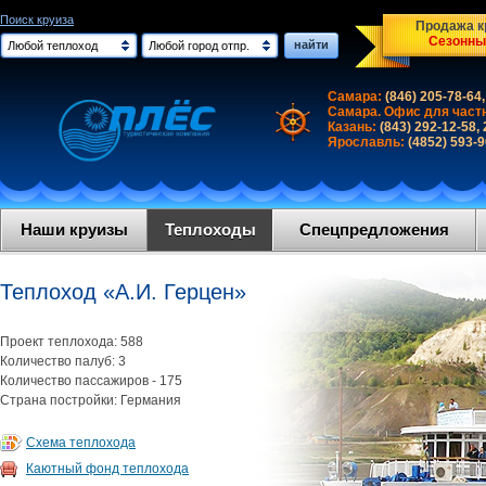
Поиск круиза
Продажа кр
Сезонны
найти
Любой теплоход
Любой город отпр.
Самара:
(846) 205-78-64,
Самара. Офис для част
Казань:
(843) 292-12-58,
Ярославль:
(4852) 593-
Наши круизы
Теплоходы
Спецпредложения
Теплоход «А.И. Герцен»
Проект теплохода: 588
Количество палуб: 3
Количество пассажиров - 175
Страна постройки: Германия
Схема теплохода
Каютный фонд теплохода