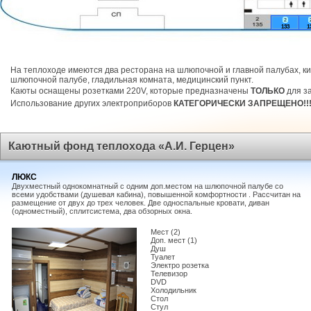
2
133
1
На теплоходе имеются два ресторана на шлюпочной и главной палубах, ки
шлюпочной палубе, гладильная комната, медицинский пункт.
Каюты оснащены розетками 220V, которые предназначены
ТОЛЬКО
для за
Использование других электроприборов
КАТЕГОРИЧЕСКИ ЗАПРЕЩЕНО!!
Каютный фонд теплохода «А.И. Герцен»
ЛЮКС
Двухместный однокомнатный с одним доп.местом на шлюпочной палубе со
всеми удобствами (душевая кабина), повышенной комфортности . Рассчитан на
размещение от двух до трех человек. Две односпальные кровати, диван
(одноместный), сплитсистема, два обзорных окна.
Мест (2)
Доп. мест (1)
Душ
Туалет
Электро розетка
Телевизор
DVD
Холодильник
Стол
Стул