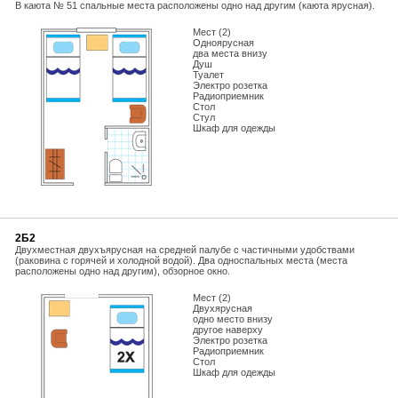
В каюта № 51 спальные места расположены одно над другим (каюта ярусная).
Мест (2)
Одноярусная
два места внизу
Душ
Туалет
Электро розетка
Радиоприемник
Стол
Стул
Шкаф для одежды
2Б2
Двухместная двухъярусная на средней палубе с частичными удобствами
(раковина с горячей и холодной водой). Два односпальных места (места
расположены одно над другим), обзорное окно.
Мест (2)
Двухярусная
одно место внизу
другое наверху
Электро розетка
Радиоприемник
Стол
Шкаф для одежды