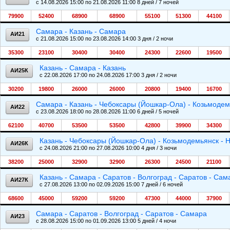
c 14.08.2026 15:00 по 21.08.2026 11:00 8 дней / 7 ночей
79900
52400
68900
68900
55100
51300
44100
Самара - Казань - Самара
АИ21
c 21.08.2026 15:00 по 23.08.2026 14:00 3 дня / 2 ночи
35300
23100
30400
30400
24300
22600
19500
Казань - Самара - Казань
АИ25К
c 22.08.2026 17:00 по 24.08.2026 17:00 3 дня / 2 ночи
30200
19800
26000
26000
20800
19400
16700
Самара - Казань - Чебоксары (Йошкар-Ола) - Козьмодем
АИ22
c 23.08.2026 18:00 по 28.08.2026 11:00 6 дней / 5 ночей
62100
40700
53500
53500
42800
39900
34300
Казань - Чебоксары (Йошкар-Ола) - Козьмодемьянск - 
АИ26К
c 24.08.2026 21:00 по 27.08.2026 10:00 4 дня / 3 ночи
38200
25000
32900
32900
26300
24500
21100
Казань - Самара - Саратов - Волгоград - Саратов - Сам
АИ27К
c 27.08.2026 13:00 по 02.09.2026 15:00 7 дней / 6 ночей
68600
45000
59200
59200
47300
44000
37900
Самара - Саратов - Волгоград - Саратов - Самара
АИ23
c 28.08.2026 15:00 по 01.09.2026 13:00 5 дней / 4 ночи