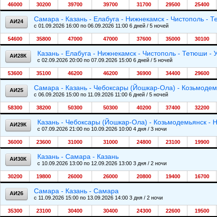
46000
30200
39700
39700
31700
29500
25400
Самара - Казань - Елабуга - Нижнекамск - Чистополь - 
АИ24
c 01.09.2026 16:00 по 06.09.2026 11:00 6 дней / 5 ночей
54600
35800
47000
47000
37600
35000
30100
Казань - Елабуга - Нижнекамск - Чистополь - Тетюши - 
АИ28К
c 02.09.2026 20:00 по 07.09.2026 15:00 6 дней / 5 ночей
53600
35100
46200
46200
36900
34400
29600
Самара - Казань - Чебоксары (Йошкар-Ола) - Козьмодем
АИ25
c 06.09.2026 15:00 по 11.09.2026 11:00 6 дней / 5 ночей
58300
38200
50300
50300
40200
37400
32200
Казань - Чебоксары (Йошкар-Ола) - Козьмодемьянск - 
АИ29К
c 07.09.2026 21:00 по 10.09.2026 10:00 4 дня / 3 ночи
36000
23600
31000
31000
24800
23100
19900
Казань - Самара - Казань
АИ30К
c 10.09.2026 13:00 по 12.09.2026 13:00 3 дня / 2 ночи
30200
19800
26000
26000
20800
19400
16700
Самара - Казань - Самара
АИ26
c 11.09.2026 15:00 по 13.09.2026 14:00 3 дня / 2 ночи
35300
23100
30400
30400
24300
22600
19500