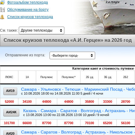
Фотоальбом теплохода
Обслуживание на борту
Список круизов теплохода
См. также:
Другие теплоходы
Список круизов теплохода «А.И. Герцен» на 2026 год
Отправление из порта:
-Выберете город-
Категории кают и стоимость путевки 
ЛЮКС
1А
Полулюкс
Полулюкс*
2Б уд
3Б уд
2Б2
Самара - Ульяновск - Тетюши - Мариинский Посад - Чеб
АИ19
c 10.08.2026 18:00 по 14.08.2026 11:00 5 дней / 4 ночи
52000
34100
44800
44800
35800
33300
28700
Казань - Самара - Саратов - Волгоград - Астрахань - Ни
АИ24К
c 13.08.2026 13:00 по 22.08.2026 13:00 10 дней / 9 ночей
101700
66600
87700
87700
70100
65200
56100
Самара - Саратов - Волгоград - Астрахань - Никольское 
АИ20