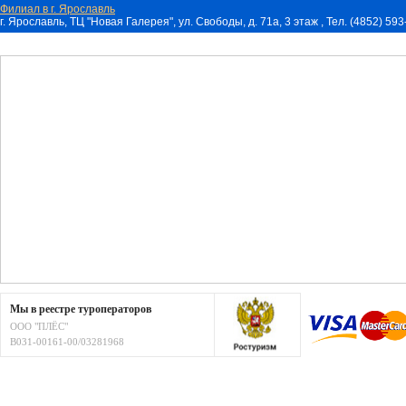
Филиал в г. Ярославль
г. Ярославль, ТЦ "Новая Галерея", ул. Свободы, д. 71a, 3 этаж , Тел. (4852) 59
Мы в реестре туроператоров
ООО "ПЛЁС"
В031-00161-00/03281968