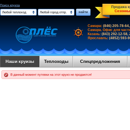
Поиск круиза
Продажа кр
Сезонны
найти
Любой теплоход
Любой город отпр.
Самара:
(846) 205-78-64,
Самара. Офис для част
Казань:
(843) 292-12-58,
Ярославль:
(4852) 593-
Наши круизы
Теплоходы
Спецпредложения
В данный момент путевки на этот круиз не продаются!