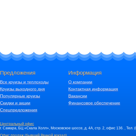
Предложения
Информация
Все круизы и теплоходы
О компании
Круизы выходного дня
Контактная информация
Популярные круизы
Вакансии
Скидки и акции
Финансовое обеспечение
Спецпредложения
Центральный офис
г. Самара, БЦ «Скала Холл», Московское шоссе, д. 4А, стр. 2, офис 136. , Тел. 
Офис продаж (бывший Речной вокзал)