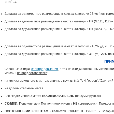
«ПЛЁС».
Доплата за одноместное размещение в каютах категории 2Б уд (нос, корма),
Доплата за двухместное размещение в каютах категории ПК (№111, 112) –
Доплата за двухместное размещение в каютах категории ПК (№233А) –
4
Доплата за одноместное размещение в каютах категории 2А, 2Б уд, 2Б, 2Б2
Доплата за двухместное размещение в каютах категории 3Г2 уд -
20% на 
ПРИ
Сезонные скидки,
спецпредложения
, а так же скидки постоянным клиент
магазин
не предоставляются
:
на круизы выходного дня, праздничные круизы (т/х "А.И.Герцен", "Дмитрий
на дополнительные места.
Все скидки используются
ПОСЛЕДОВАТЕЛЬНО
(не суммируются).
СКИДКИ:
Пенсионные и Постоянного клиента НЕ суммируются. Предост
ПОСТОЯННЫМИ КЛИЕНТАМ
- являются ТОЛЬКО ТЕ ТУРИСТЫ, которы