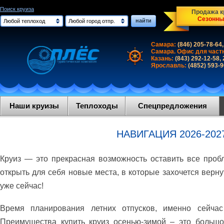
Поиск круиза
Продажа кр
Сезонны
найти
Любой теплоход
Любой город отпр.
Самара:
(846) 205-78-64,
Самара. Офис для част
Казань:
(843) 292-12-58,
Ярославль:
(4852) 593-
Наши круизы
Теплоходы
Спецпредложения
НАВИГАЦИЯ 2026-202
Круиз — это прекрасная возможность оставить все проб
открыть для себя новые места, в которые захочется верн
уже сейчас!
Время планирования летних отпусков, именно сейчас
Преимущества купить круиз осенью-зимой – это больш