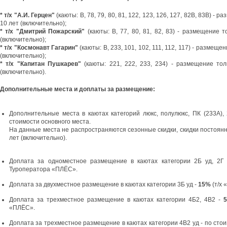
* т/х "А.И. Герцен"
(каюты: В, 78, 79, 80, 81, 122, 123, 126, 127, 82В, 83В)
10 лет (включительно);
* т/х "Дмитрий Пожарский"
(каюты: В, 77, 80, 81, 82, 83) - размещени
(включительно);
* т/х "Космонавт Гагарин"
(каюты: В, 233, 101, 102, 111, 112, 117) - разме
(включительно);
* т/х "Капитан Пушкарев"
(каюты: 221, 222, 233, 234) - размещение т
(включительно).
Дополнительные места и доплаты за размещение:
Дополнительные места в каютах категорий люкс, полулюкс, ПК (233А), 
стоимости основного места.
На данные места не распространяются сезонные скидки, скидки постоян
лет (включительно).
Доплата за одноместное размещение в каютах категории 2Б уд, 2Г
Туроператора «ПЛЁС».
Доплата за двухместное размещение в каютах категории 3Б уд -
15%
(т/х 
Доплата за трехместное размещение в каютах категории 4Б2, 4В2 -
«ПЛЁС».
Доплата за трехместное размещение в каютах категории 4В2 уд - по сто