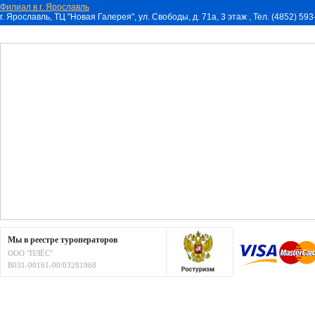
Филиал в г. Ярославль
г. Ярославль, ТЦ "Новая Галерея", ул. Свободы, д. 71a, 3 этаж , Тел. (4852) 59
Мы в реестре туроператоров
ООО "ПЛЁС"
В031-00161-00/03281968