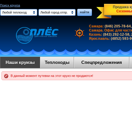
Поиск круиза
Продажа кр
Сезонны
найти
Любой теплоход
Любой город отпр.
Самара:
(846) 205-78-64,
Самара. Офис для част
Казань:
(843) 292-12-58,
Ярославль:
(4852) 593-
Наши круизы
Теплоходы
Спецпредложения
В данный момент путевки на этот круиз не продаются!