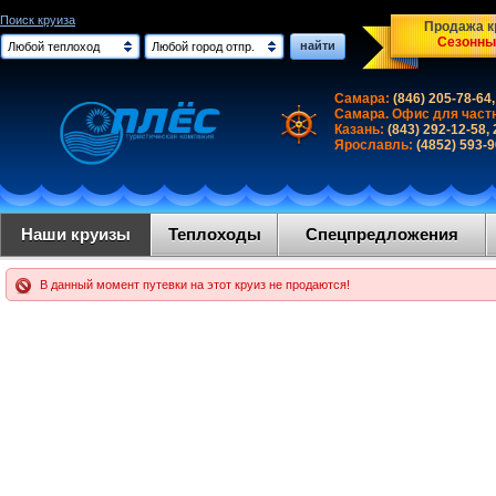
Поиск круиза
Продажа кр
Сезонны
найти
Любой теплоход
Любой город отпр.
Самара:
(846) 205-78-64,
Самара. Офис для част
Казань:
(843) 292-12-58,
Ярославль:
(4852) 593-
Наши круизы
Теплоходы
Спецпредложения
В данный момент путевки на этот круиз не продаются!