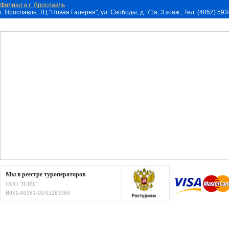
Филиал в г. Ярославль
г. Ярославль, ТЦ "Новая Галерея", ул. Свободы, д. 71a, 3 этаж , Тел. (4852) 59
Мы в реестре туроператоров
ООО "ПЛЁС"
В031-00161-00/03281968