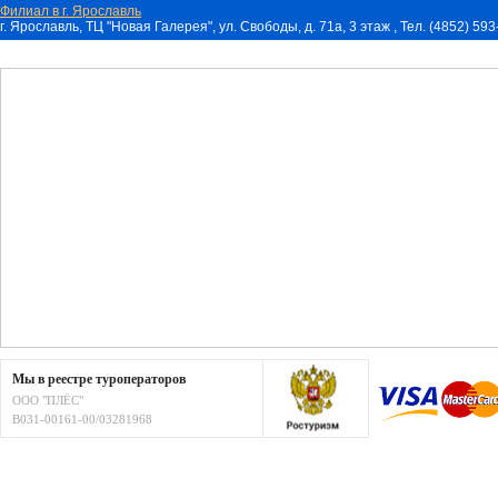
Филиал в г. Ярославль
г. Ярославль, ТЦ "Новая Галерея", ул. Свободы, д. 71a, 3 этаж , Тел. (4852) 59
Мы в реестре туроператоров
ООО "ПЛЁС"
В031-00161-00/03281968