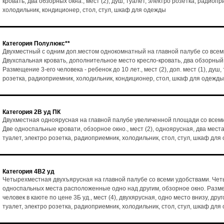
кровать, два обзорных окна., мест (2), душ, туалет, электро розетка, радиопр
холодильник, кондиционер, стол, стул, шкаф для одежды
Категория Полулюкс**
Двухместный с одним доп.местом однокомнатный на главной палубе со всем
Двухспальная кровать, дополнительное место кресло-кровать, два обзорный
Размещение 3-его человека - ребенок до 10 лет., мест (2), доп. мест (1), душ,
розетка, радиоприемник, холодильник, кондиционер, стол, шкаф для одежды
Категория 2В уд ПК
Двухместная одноярусная на главной палубе увеличенной площади со всем
Две односпальные кровати, обзорное окно., мест (2), одноярусная, два места
туалет, электро розетка, радиоприемник, холодильник, стол, стул, шкаф для
Категория 4В2 уд
Четырехместная двухъярусная на главной палубе со всеми удобствами. Че
односпальных места расположенные одно над другим, обзорное окно. Разм
человек в каюте по цене 3Б уд., мест (4), двухярусная, одно место внизу, друг
туалет, электро розетка, радиоприемник, холодильник, стол, стул, шкаф для