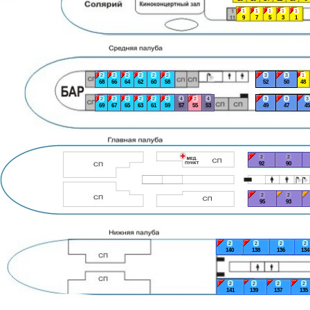
1
1
1
1
1
9
7
5
3
1
2
2
2
2
2
2
3
3
1
68
66
64
62
60
58
52
50
48
2
2
2
2
2
2
4
2
4
3
3
3
69
67
65
63
61
59
57
55
53
49
47
45
2
2
92
90
2
2
95
93
2
2
2
2
140
138
136
134
2
2
2
2
141
139
137
135