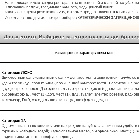
На теплоходе имеются два ресторана на шлюпочной и главной палубах, ки
шлюпочной палубе, гладильная комната, медицинский пункт.
Каюты оснащены розетками 220V, которые предназначены
ТОЛЬКО
для за
Использование других электроприборов
КАТЕГОРИЧЕСКИ ЗАПРЕЩЕНО!!
Для агентств (Выберите категорию каюты для брони
Размещение и характеристика мест
Категория ЛЮКС
Двухместный однокомнатный с одним доп.местом на шлюпочной палубе со 
удобствами (душевая кабина), повышенной комфортности . Рассчитан на р
двух до трех человек. Две односпальные кровати, диван (одноместный), спл
обзорных окна. , мест (2), доп. мест (1), душ, туалет, электро розетка, радио
телевизор, DVD, холодильник, стол, стул, шкаф для одежды
Категория 1А
Одноместная на шлюпочной или на средней палубах с частичными удобства
горячей и холодной водой). Одно спальное место, обзорное окно., мест (1), э
радиоприемник, стол, шкаф для одежды