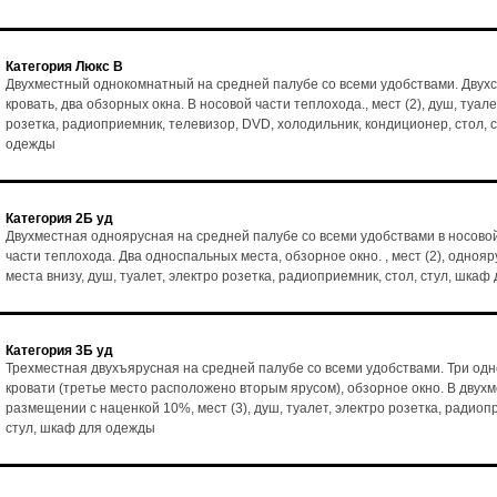
Категория Люкс В
Двухместный однокомнатный на средней палубе со всеми удобствами. Двух
кровать, два обзорных окна. В носовой части теплохода., мест (2), душ, туале
розетка, радиоприемник, телевизор, DVD, холодильник, кондиционер, стол, 
одежды
Категория 2Б уд
Двухместная одноярусная на средней палубе со всеми удобствами в носово
части теплохода. Два односпальных места, обзорное окно. , мест (2), однояр
места внизу, душ, туалет, электро розетка, радиоприемник, стол, стул, шка
Категория 3Б уд
Трехместная двухъярусная на средней палубе со всеми удобствами. Три од
кровати (третье место расположено вторым ярусом), обзорное окно. В двух
размещении с наценкой 10%, мест (3), душ, туалет, электро розетка, радиоп
стул, шкаф для одежды