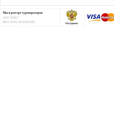
Мы в реестре туроператоров
ООО "ПЛЁС"
В031-00161-00/03281968