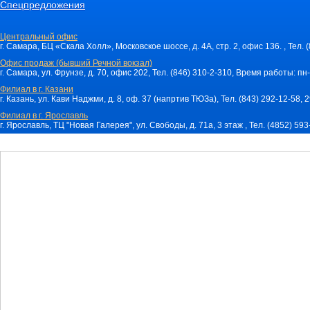
Спецпредложения
Центральный офис
г. Самара, БЦ «Скала Холл», Московское шоссе, д. 4А, стр. 2, офис 136. , Тел. 
Офис продаж (бывший Речной вокзал)
г. Самара, ул. Фрунзе, д. 70, офис 202, Тел. (846) 310-2-310, Время работы: пн-
Филиал в г. Казани
г. Казань, ул. Кави Наджми, д. 8, оф. 37 (напртив ТЮЗа), Тел. (843) 292-12-58,
Филиал в г. Ярославль
г. Ярославль, ТЦ "Новая Галерея", ул. Свободы, д. 71a, 3 этаж , Тел. (4852) 59