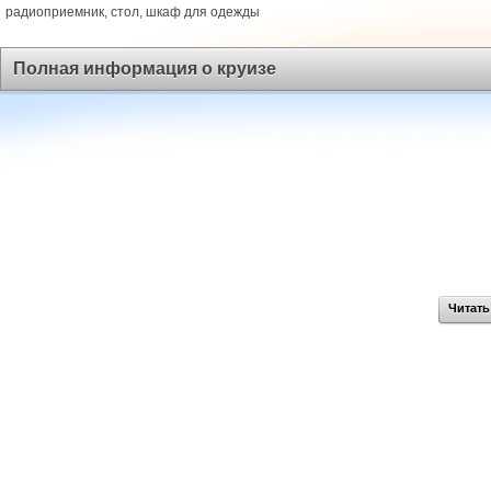
радиоприемник, стол, шкаф для одежды
Полная информация о круизе
Читать