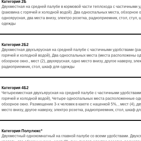
Категория 2Б
Двухместная на средней палубе в кормовой части теплохода с частичными 
(раковина с горячей и холодной водой). Два односпальных места, обзорное ок
одноярусная, два места внизу, электро розетка, радиоприемник, стол, стул,
одежды
Категория 2Б2
Двухместная двухъярусная на средней палубе с частичными удобствами (ра
горячей и холодной водой), Два односпальных места (места расположены од
обзорное окно., мест (2), двухярусная, одно место внизу, другое наверху, эле
радиоприемник, стол, шкаф для одежды
Категория 4Б2
Четырехместная двухъярусная на средней палубе с частичными удобствами
горячей и холодной водой), Четыре односпальных места расположенные одн
обзорное окно. Размещение 3-х человек в каюте с наценкой 5%, , мест (4), д
место внизу, другое наверху, электро розетка, радиоприемник, стол, шкаф д
Категория Полулюкс*
Двухместный однокомнатный на главной палубе со всеми удобствами. Двух