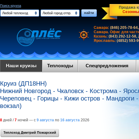
Поиск круиза
Продажа кр
Сезонны
найти
Любой теплоход
Любой город отпр.
Самара:
(846) 205-78-64,
Самара. Офис для част
Казань:
(843) 292-12-58,
Ярославль:
(4852) 593-
Наши круизы
Теплоходы
Спецпредложения
Круиз (ДП18НН)
Нижний Новгород - Чкаловск - Кострома - Ярос
Череповец - Горицы - Кижи остров - Мандроги -
вокзал)
8
дней /
7
ночей — с
9 августа
по
16 августа
2026
Теплоход Дмитрий Пожарский