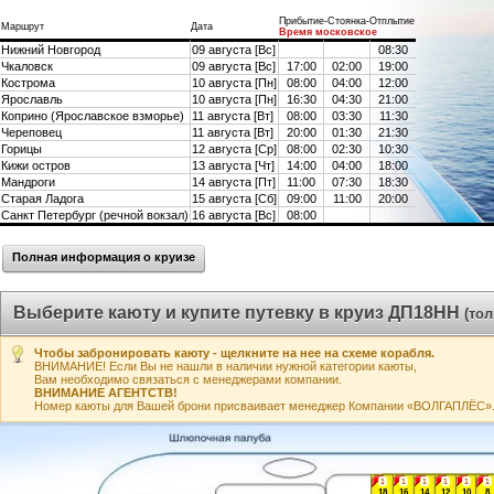
Прибытие-Стоянка-Отплытие
Маршрут
Дата
Время московское
Нижний Новгород
09 августа [Вс]
08:30
Чкаловск
09 августа [Вс]
17:00
02:00
19:00
Кострома
10 августа [Пн]
08:00
04:00
12:00
Ярославль
10 августа [Пн]
16:30
04:30
21:00
Коприно (Ярославское взморье)
11 августа [Вт]
08:00
03:30
11:30
Череповец
11 августа [Вт]
20:00
01:30
21:30
Горицы
12 августа [Ср]
08:00
02:30
10:30
Кижи остров
13 августа [Чт]
14:00
04:00
18:00
Мандроги
14 августа [Пт]
11:00
07:30
18:30
Старая Ладога
15 августа [Сб]
09:00
11:00
20:00
Санкт Петербург (речной вокзал)
16 августа [Вс]
08:00
Полная информация о круизе
Выберите каюту и купите путевку в круиз ДП18НН
(то
Чтобы забронировать каюту - щелкните на нее на схеме корабля.
ВНИМАНИЕ! Если Вы не нашли в наличии нужной категории каюты,
Вам необходимо связаться с менеджерами компании.
ВНИМАНИЕ АГЕНТСТВ!
Номер каюты для Вашей брони присваивает менеджер Компании «ВОЛГАПЛЁС». А
1
1
1
1
1
1
18
16
14
12
10
8