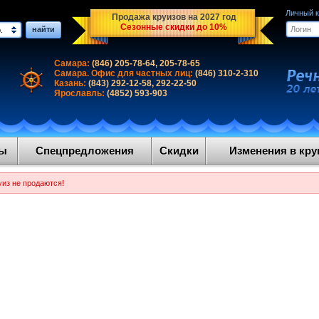
Личный 
Продажа круизов на 2027 год
Сезонные скидки до 10%
найти
.
Самара:
(846) 205-78-64, 205-78-65
Самара. Офис для частных лиц:
(846) 310-2-310
Казань:
(843) 292-12-58, 292-22-50
Ярославль:
(4852) 593-903
ды
Спецпредложения
Скидки
Изменения в круи
уиз не продаются!