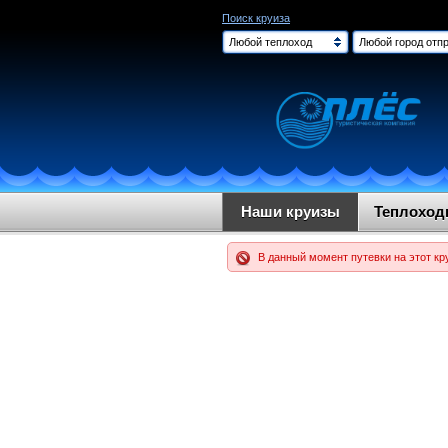
Поиск круиза
Любой теплоход
Любой город отпр
Наши круизы
Теплохо
В данный момент путевки на этот кр