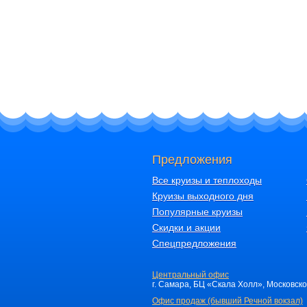
Предложения
Все круизы и теплоходы
Круизы выходного дня
Популярные круизы
Скидки и акции
Спецпредложения
Центральный офис
г. Самара, БЦ «Скала Холл», Московское 
Офис продаж (бывший Речной вокзал)