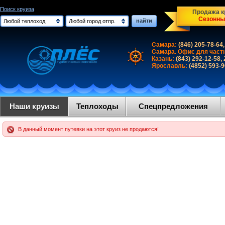
Поиск круиза
Продажа кр
Сезонны
найти
Любой теплоход
Любой город отпр.
Самара:
(846) 205-78-64,
Самара. Офис для част
Казань:
(843) 292-12-58,
Ярославль:
(4852) 593-
Наши круизы
Теплоходы
Спецпредложения
В данный момент путевки на этот круиз не продаются!