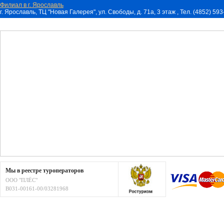
Филиал в г. Ярославль
г. Ярославль, ТЦ "Новая Галерея", ул. Свободы, д. 71a, 3 этаж , Тел. (4852) 59
Мы в реестре туроператоров
ООО "ПЛЁС"
В031-00161-00/03281968