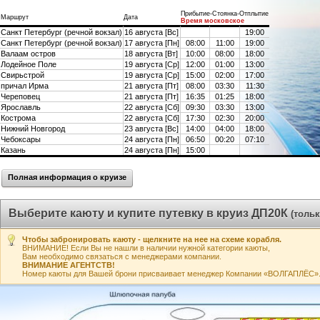
Прибытие-Стоянка-Отплытие
Маршрут
Дата
Время московское
Санкт Петербург (речной вокзал)
16 августа [Вс]
19:00
Санкт Петербург (речной вокзал)
17 августа [Пн]
08:00
11:00
19:00
Валаам остров
18 августа [Вт]
10:00
08:00
18:00
Лодейное Поле
19 августа [Ср]
12:00
01:00
13:00
Свирьстрой
19 августа [Ср]
15:00
02:00
17:00
причал Ирма
21 августа [Пт]
08:00
03:30
11:30
Череповец
21 августа [Пт]
16:35
01:25
18:00
Ярославль
22 августа [Сб]
09:30
03:30
13:00
Кострома
22 августа [Сб]
17:30
02:30
20:00
Нижний Новгород
23 августа [Вс]
14:00
04:00
18:00
Чебоксары
24 августа [Пн]
06:50
00:20
07:10
Казань
24 августа [Пн]
15:00
Полная информация о круизе
Выберите каюту и купите путевку в круиз ДП20К
(толь
Чтобы забронировать каюту - щелкните на нее на схеме корабля.
ВНИМАНИЕ! Если Вы не нашли в наличии нужной категории каюты,
Вам необходимо связаться с менеджерами компании.
ВНИМАНИЕ АГЕНТСТВ!
Номер каюты для Вашей брони присваивает менеджер Компании «ВОЛГАПЛЁС». А