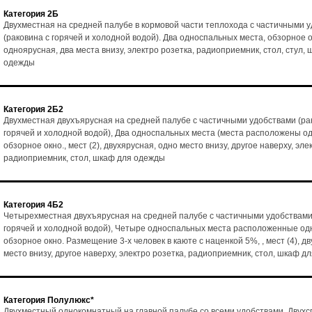
Категория 2Б
Двухместная на средней палубе в кормовой части теплохода с частичными 
(раковина с горячей и холодной водой). Два односпальных места, обзорное ок
одноярусная, два места внизу, электро розетка, радиоприемник, стол, стул,
одежды
Категория 2Б2
Двухместная двухъярусная на средней палубе с частичными удобствами (ра
горячей и холодной водой), Два односпальных места (места расположены од
обзорное окно., мест (2), двухярусная, одно место внизу, другое наверху, эле
радиоприемник, стол, шкаф для одежды
Категория 4Б2
Четырехместная двухъярусная на средней палубе с частичными удобствами
горячей и холодной водой), Четыре односпальных места расположенные одн
обзорное окно. Размещение 3-х человек в каюте с наценкой 5%, , мест (4), д
место внизу, другое наверху, электро розетка, радиоприемник, стол, шкаф д
Категория Полулюкс*
Двухместный однокомнатный на главной палубе со всеми удобствами. Двух