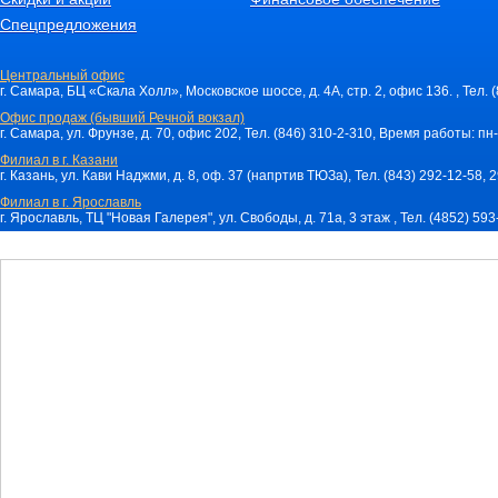
Спецпредложения
Центральный офис
г. Самара, БЦ «Скала Холл», Московское шоссе, д. 4А, стр. 2, офис 136. , Тел. 
Офис продаж (бывший Речной вокзал)
г. Самара, ул. Фрунзе, д. 70, офис 202, Тел. (846) 310-2-310, Время работы: пн-
Филиал в г. Казани
г. Казань, ул. Кави Наджми, д. 8, оф. 37 (напртив ТЮЗа), Тел. (843) 292-12-58,
Филиал в г. Ярославль
г. Ярославль, ТЦ "Новая Галерея", ул. Свободы, д. 71a, 3 этаж , Тел. (4852) 59