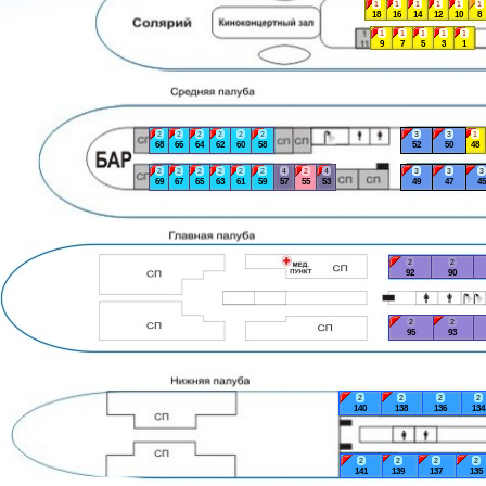
1
1
1
1
1
1
18
16
14
12
10
8
1
1
1
1
1
9
7
5
3
1
2
2
2
2
2
2
3
3
1
68
66
64
62
60
58
52
50
48
2
2
2
2
2
2
4
2
4
3
3
3
69
67
65
63
61
59
57
55
53
49
47
45
2
2
92
90
2
2
95
93
2
2
2
2
140
138
136
134
2
2
2
2
141
139
137
135