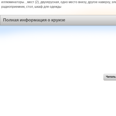
иллюминаторы. , мест (2), двухярусная, одно место внизу, другое наверху, эл
радиоприемник, стол, шкаф для одежды
Полная информация о круизе
Читать