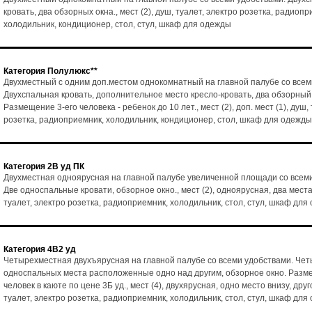
кровать, два обзорных окна., мест (2), душ, туалет, электро розетка, радиопр
холодильник, кондиционер, стол, стул, шкаф для одежды
Категория Полулюкс**
Двухместный с одним доп.местом однокомнатный на главной палубе со всем
Двухспальная кровать, дополнительное место кресло-кровать, два обзорный
Размещение 3-его человека - ребенок до 10 лет., мест (2), доп. мест (1), душ,
розетка, радиоприемник, холодильник, кондиционер, стол, шкаф для одежды
Категория 2В уд ПК
Двухместная одноярусная на главной палубе увеличенной площади со всем
Две односпальные кровати, обзорное окно., мест (2), одноярусная, два места
туалет, электро розетка, радиоприемник, холодильник, стол, стул, шкаф для
Категория 4В2 уд
Четырехместная двухъярусная на главной палубе со всеми удобствами. Че
односпальных места расположенные одно над другим, обзорное окно. Разм
человек в каюте по цене 3Б уд., мест (4), двухярусная, одно место внизу, друг
туалет, электро розетка, радиоприемник, холодильник, стол, стул, шкаф для