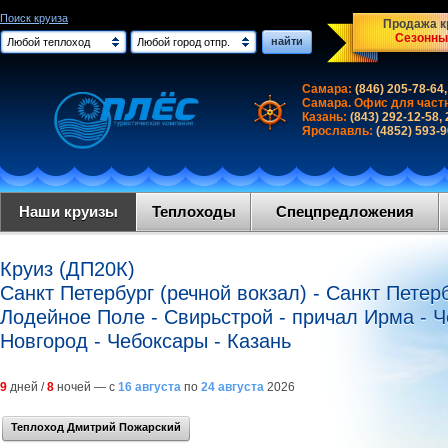
Поиск круиза
Продажа кр
Сезонны
найти
Любой теплоход
Любой город отпр.
Самара:
(846) 205-78-64,
Самара. Офис для част
Казань:
(843) 292-12-58,
Ярославль:
(4852) 593-
Наши круизы
Теплоходы
Спецпредложения
Круиз (ДП20К)
Санкт Петербург (речной вокзал) - Санкт Петерб
Лодейное Поле - Свирьстрой - причал Ирма - Ч
Новгород - Чебоксары - Казань
9
дней /
8
ночей — с
16 августа
по
24 августа
2026
Теплоход Дмитрий Пожарский