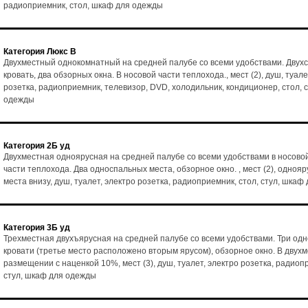
радиоприемник, стол, шкаф для одежды
Категория Люкс В
Двухместный однокомнатный на средней палубе со всеми удобствами. Двух
кровать, два обзорных окна. В носовой части теплохода., мест (2), душ, туале
розетка, радиоприемник, телевизор, DVD, холодильник, кондиционер, стол, 
одежды
Категория 2Б уд
Двухместная одноярусная на средней палубе со всеми удобствами в носово
части теплохода. Два односпальных места, обзорное окно. , мест (2), однояр
места внизу, душ, туалет, электро розетка, радиоприемник, стол, стул, шка
Категория 3Б уд
Трехместная двухъярусная на средней палубе со всеми удобствами. Три од
кровати (третье место расположено вторым ярусом), обзорное окно. В двух
размещении с наценкой 10%, мест (3), душ, туалет, электро розетка, радиоп
стул, шкаф для одежды