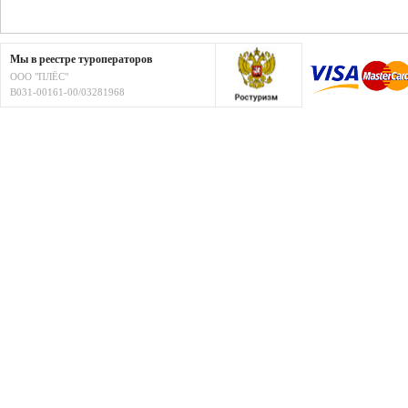
Мы в реестре туроператоров
ООО "ПЛЁС"
В031-00161-00/03281968