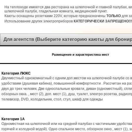
На теплоходе имеются два ресторана на шлюпочной и главной палубах, ки
шлюпочной палубе, гладильная комната, медицинский пункт.
Каюты оснащены розетками 220V, которые предназначены
ТОЛЬКО
для за
Использование других электроприборов
КАТЕГОРИЧЕСКИ ЗАПРЕЩЕНО!!
Для агентств (Выберите категорию каюты для брони
Размещение и характеристика мест
Категория ЛЮКС
Двухместный однокомнатный с одним доп.местом на шлюпочной палубе со 
удобствами (душевая кабина), повышенной комфортности . Рассчитан на р
двух до трех человек. Две односпальные кровати, диван (одноместный), спл
обзорных окна. , мест (2), доп. мест (1), душ, туалет, электро розетка, радио
телевизор, DVD, холодильник, стол, стул, шкаф для одежды
Категория 1А
Одноместная на шлюпочной или на средней палубах с частичными удобства
горячей и холодной водой). Одно спальное место, обзорное окно., мест (1), э