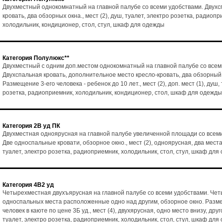
Двухместный однокомнатный на главной палубе со всеми удобствами. Двух
кровать, два обзорных окна., мест (2), душ, туалет, электро розетка, радиопр
холодильник, кондиционер, стол, стул, шкаф для одежды
Категория Полулюкс**
Двухместный с одним доп.местом однокомнатный на главной палубе со всем
Двухспальная кровать, дополнительное место кресло-кровать, два обзорный
Размещение 3-его человека - ребенок до 10 лет., мест (2), доп. мест (1), душ,
розетка, радиоприемник, холодильник, кондиционер, стол, шкаф для одежды
Категория 2В уд ПК
Двухместная одноярусная на главной палубе увеличенной площади со всем
Две односпальные кровати, обзорное окно., мест (2), одноярусная, два места
туалет, электро розетка, радиоприемник, холодильник, стол, стул, шкаф для
Категория 4В2 уд
Четырехместная двухъярусная на главной палубе со всеми удобствами. Че
односпальных места расположенные одно над другим, обзорное окно. Разм
человек в каюте по цене 3Б уд., мест (4), двухярусная, одно место внизу, друг
туалет, электро розетка, радиоприемник, холодильник, стол, стул, шкаф для