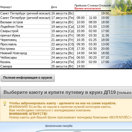
Прибытие-Стоянка-Отплытие
Маршрут
Дата
Время московское
Санкт Петербург (речной вокзал)
16 августа [Вс]
19:00
Санкт Петербург (речной вокзал)
17 августа [Пн]
08:00
11:00
19:00
Валаам остров
18 августа [Вт]
10:00
08:00
18:00
Лодейное Поле
19 августа [Ср]
12:00
01:00
13:00
Свирьстрой
19 августа [Ср]
15:00
02:00
17:00
причал Ирма
21 августа [Пт]
08:00
03:30
11:30
Череповец
21 августа [Пт]
16:35
01:25
18:00
Ярославль
22 августа [Сб]
09:30
03:30
13:00
Кострома
22 августа [Сб]
17:30
02:30
20:00
Нижний Новгород
23 августа [Вс]
14:00
04:00
18:00
Чебоксары
24 августа [Пн]
06:50
00:20
07:10
Казань
24 августа [Пн]
15:00
02:00
17:00
Самара
25 августа [Вт]
14:00
Полная информация о круизе
Выберите каюту и купите путевку в круиз ДП19
(только
Чтобы забронировать каюту - щелкните на нее на схеме корабля.
ВНИМАНИЕ! Если Вы не нашли в наличии нужной категории каюты,
Вам необходимо связаться с менеджерами компании.
ВНИМАНИЕ АГЕНТСТВ!
Номер каюты для Вашей брони присваивает менеджер Компании «ВОЛГАПЛЁС». А