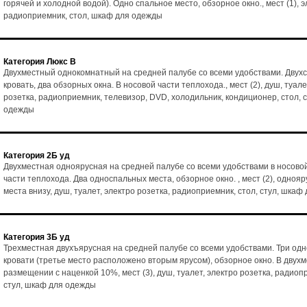
горячей и холодной водой). Одно спальное место, обзорное окно., мест (1), э
радиоприемник, стол, шкаф для одежды
Категория Люкс В
Двухместный однокомнатный на средней палубе со всеми удобствами. Двух
кровать, два обзорных окна. В носовой части теплохода., мест (2), душ, туале
розетка, радиоприемник, телевизор, DVD, холодильник, кондиционер, стол, 
одежды
Категория 2Б уд
Двухместная одноярусная на средней палубе со всеми удобствами в носово
части теплохода. Два односпальных места, обзорное окно. , мест (2), однояр
места внизу, душ, туалет, электро розетка, радиоприемник, стол, стул, шка
Категория 3Б уд
Трехместная двухъярусная на средней палубе со всеми удобствами. Три од
кровати (третье место расположено вторым ярусом), обзорное окно. В двух
размещении с наценкой 10%, мест (3), душ, туалет, электро розетка, радиоп
стул, шкаф для одежды