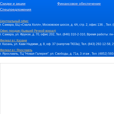
Скидки и акции
Финансовое обеспечение
Спецпредложения
Центральный офис
г. Самара, БЦ «Скала Холл», Московское шоссе, д. 4А, стр. 2, офис 136. , Тел. 
Офис продаж (бывший Речной вокзал)
г. Самара, ул. Фрунзе, д. 70, офис 202, Тел. (846) 310-2-310, Время работы: пн-
Филиал в г. Казани
г. Казань, ул. Кави Наджми, д. 8, оф. 37 (напртив ТЮЗа), Тел. (843) 292-12-58,
Филиал в г. Ярославль
г. Ярославль, ТЦ "Новая Галерея", ул. Свободы, д. 71a, 3 этаж , Тел. (4852) 59