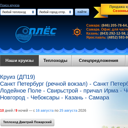
Поиск круиза
Продажа кр
Сезонны
найти
Любой теплоход
Любой город отпр.
Самара:
(846) 205-78-64,
Самара. Офис для част
Казань:
(843) 292-12-58,
Ярославль:
(4852) 593-
Наши круизы
Теплоходы
Спецпредложения
Круиз (ДП19)
Санкт Петербург (речной вокзал) - Санкт Петерб
Лодейное Поле - Свирьстрой - причал Ирма - Ч
Новгород - Чебоксары - Казань - Самара
10
дней /
9
ночей — с
16 августа
по
25 августа
2026
Теплоход Дмитрий Пожарский