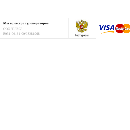
Мы в реестре туроператоров
ООО "ПЛЁС"
В031-00161-00/03281968