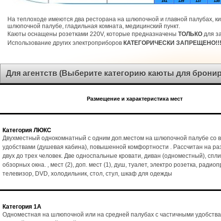
141
139
137
135
На теплоходе имеются два ресторана на шлюпочной и главной палубах, ки
шлюпочной палубе, гладильная комната, медицинский пункт.
Каюты оснащены розетками 220V, которые предназначены
ТОЛЬКО
для за
Использование других электроприборов
КАТЕГОРИЧЕСКИ ЗАПРЕЩЕНО!!
Для агентств (Выберите категорию каюты для брони
Размещение и характеристика мест
Категория ЛЮКС
Двухместный однокомнатный с одним доп.местом на шлюпочной палубе со 
удобствами (душевая кабина), повышенной комфортности . Рассчитан на р
двух до трех человек. Две односпальные кровати, диван (одноместный), спл
обзорных окна. , мест (2), доп. мест (1), душ, туалет, электро розетка, радио
телевизор, DVD, холодильник, стол, стул, шкаф для одежды
Категория 1А
Одноместная на шлюпочной или на средней палубах с частичными удобства