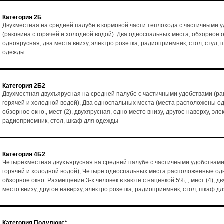
Категория 2Б
Двухместная на средней палубе в кормовой части теплохода с частичными 
(раковина с горячей и холодной водой). Два односпальных места, обзорное ок
одноярусная, два места внизу, электро розетка, радиоприемник, стол, стул,
одежды
Категория 2Б2
Двухместная двухъярусная на средней палубе с частичными удобствами (ра
горячей и холодной водой), Два односпальных места (места расположены од
обзорное окно., мест (2), двухярусная, одно место внизу, другое наверху, эле
радиоприемник, стол, шкаф для одежды
Категория 4Б2
Четырехместная двухъярусная на средней палубе с частичными удобствами
горячей и холодной водой), Четыре односпальных места расположенные одн
обзорное окно. Размещение 3-х человек в каюте с наценкой 5%, , мест (4), д
место внизу, другое наверху, электро розетка, радиоприемник, стол, шкаф д
Категория Полулюкс*