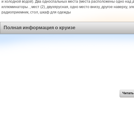
и холодной водой). Два односпальных места (места расположены одно над д
иллюминаторы. , мест (2), двухярусная, одно место внизу, другое наверху, эл
радиоприемник, стол, шкаф для одежды
Полная информация о круизе
Читать