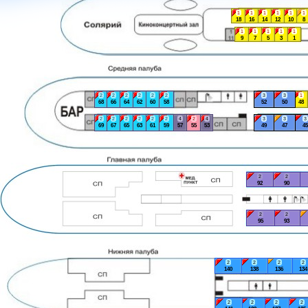
1
1
1
1
1
1
18
16
14
12
10
8
1
1
1
1
1
9
7
5
3
1
2
2
2
2
2
2
3
3
1
68
66
64
62
60
58
52
50
48
2
2
2
2
2
2
4
2
4
3
3
3
69
67
65
63
61
59
57
55
53
49
47
45
2
2
92
90
2
2
95
93
2
2
2
2
140
138
136
134
2
2
2
2