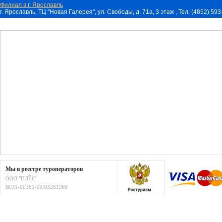
Филиал в г. Ярославль
г. Ярославль, ТЦ "Новая Галерея", ул. Свободы, д. 71a, 3 этаж , Тел. (4852) 59
Мы в реестре туроператоров
ООО "ПЛЁС"
В031-00161-00/03281968