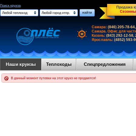
Поиск круиза
Продажа кр
Сезонны
найти
Любой теплоход
Любой город отпр.
Самара:
(846) 205-78-64,
Самара. Офис для част
Казань:
(843) 292-12-58,
Ярославль:
(4852) 593-
Наши круизы
Теплоходы
Спецпредложения
В данный момент путевки на этот круиз не продаются!