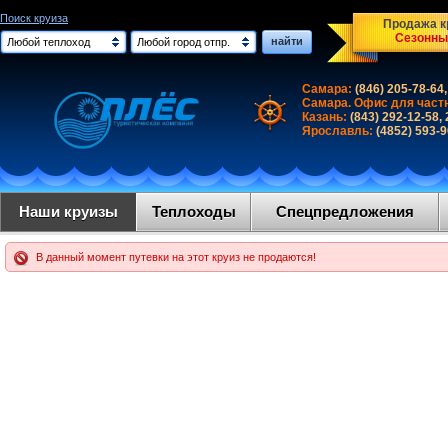
Поиск круиза
Продажа кр
Сезонны
найти
Любой теплоход
Любой город отпр.
Самара:
(846) 205-78-64,
Самара. Офис для част
Казань:
(843) 292-12-58,
Ярославль:
(4852) 593-
Наши круизы
Теплоходы
Спецпредложения
В данный момент путевки на этот круиз не продаются!