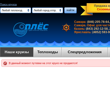
Поиск круиза
Продажа кр
Сезонны
найти
Любой теплоход
Любой город отпр.
Самара:
(846) 205-78-64,
Самара. Офис для част
Казань:
(843) 292-12-58,
Ярославль:
(4852) 593-
Наши круизы
Теплоходы
Спецпредложения
В данный момент путевки на этот круиз не продаются!