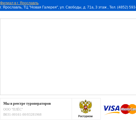
Филиал в г. Ярославль
г. Ярославль, ТЦ "Новая Галерея", ул. Свободы, д. 71a, 3 этаж , Тел. (4852) 59
Мы в реестре туроператоров
ООО "ПЛЁС"
В031-00161-00/03281968