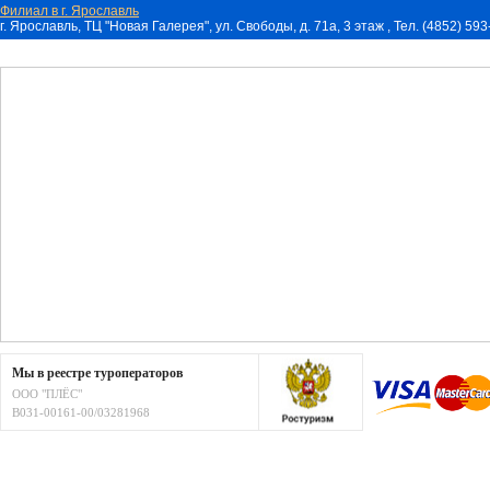
Филиал в г. Ярославль
г. Ярославль, ТЦ "Новая Галерея", ул. Свободы, д. 71a, 3 этаж , Тел. (4852) 59
Мы в реестре туроператоров
ООО "ПЛЁС"
В031-00161-00/03281968