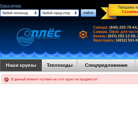
Поиск круиза
Продажа кр
Сезонны
найти
Любой теплоход
Любой город отпр.
Самара:
(846) 205-78-64,
Самара. Офис для част
Казань:
(843) 292-12-58,
Ярославль:
(4852) 593-
Наши круизы
Теплоходы
Спецпредложения
В данный момент путевки на этот круиз не продаются!