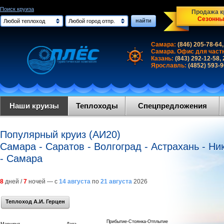
Поиск круиза
Продажа кр
Сезонны
найти
Любой теплоход
Любой город отпр.
Самара:
(846) 205-78-64,
Самара. Офис для част
Казань:
(843) 292-12-58,
Ярославль:
(4852) 593-
Наши круизы
Теплоходы
Спецпредложения
Популярный круиз (АИ20)
Самара - Саратов - Волгоград - Астрахань - Ник
- Самара
8
дней /
7
ночей — с
14 августа
по
21 августа
2026
Теплоход А.И. Герцен
Прибытие-Стоянка-Отплытие