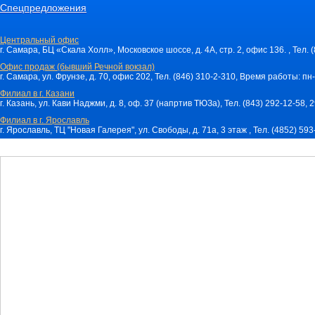
Спецпредложения
Центральный офис
г. Самара, БЦ «Скала Холл», Московское шоссе, д. 4А, стр. 2, офис 136. , Тел. 
Офис продаж (бывший Речной вокзал)
г. Самара, ул. Фрунзе, д. 70, офис 202, Тел. (846) 310-2-310, Время работы: пн-
Филиал в г. Казани
г. Казань, ул. Кави Наджми, д. 8, оф. 37 (напртив ТЮЗа), Тел. (843) 292-12-58,
Филиал в г. Ярославль
г. Ярославль, ТЦ "Новая Галерея", ул. Свободы, д. 71a, 3 этаж , Тел. (4852) 59