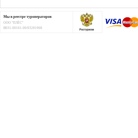
Мы в реестре туроператоров
ООО "ПЛЁС"
В031-00161-00/03281968