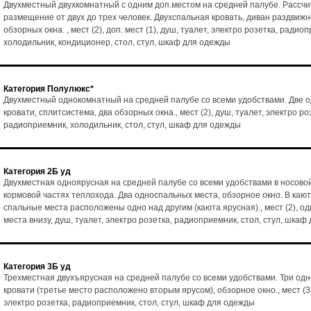
Двухместный двухкомнатный с одним доп.местом на средней палубе. Рассчи
размещение от двух до трех человек. Двухспальная кровать, диван раздвижн
обзорных окна. , мест (2), доп. мест (1), душ, туалет, электро розетка, радио
холодильник, кондиционер, стол, стул, шкаф для одежды
Категория Полулюкс*
Двухместный однокомнатный на средней палубе со всеми удобствами. Две 
кровати, сплитсистема, два обзорных окна., мест (2), душ, туалет, электро ро
радиоприемник, холодильник, стол, стул, шкаф для одежды
Категория 2Б уд
Двухместная одноярусная на средней палубе со всеми удобствами в носовой
кормовой частях теплохода. Два односпальных места, обзорное окно. В каю
спальные места расположены одно над другим (каюта ярусная)., мест (2), о
места внизу, душ, туалет, электро розетка, радиоприемник, стол, стул, шка
Категория 3Б уд
Трехместная двухъярусная на средней палубе со всеми удобствами. Три од
кровати (третье место расположено вторым ярусом), обзорное окно., мест (3)
электро розетка, радиоприемник, стол, стул, шкаф для одежды