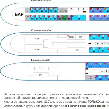
2
2
2
2
2
2
3
3
2
68
66
64
62
60
58
52
50
48
2
2
2
2
2
2
4
2
4
2
3
3
3
69
67
65
63
61
59
57
55
53
51
49
47
45
2
2
102
92
2
2
95
93
2
2
134
132
1
2
133
1
На теплоходе имеются два ресторана на шлюпочной и главной палубах, ки
шлюпочной палубе, гладильная комната, медицинский пункт.
Каюты оснащены розетками 220V, которые предназначены
ТОЛЬКО
для за
Использование других электроприборов
КАТЕГОРИЧЕСКИ ЗАПРЕЩЕНО!!