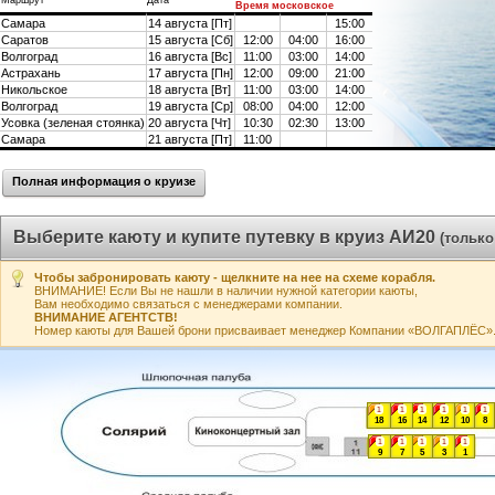
Маршрут
Дата
Время московское
Самара
14 августа [Пт]
15:00
Саратов
15 августа [Сб]
12:00
04:00
16:00
Волгоград
16 августа [Вс]
11:00
03:00
14:00
Астрахань
17 августа [Пн]
12:00
09:00
21:00
Никольское
18 августа [Вт]
11:00
03:00
14:00
Волгоград
19 августа [Ср]
08:00
04:00
12:00
Усовка (зеленая стоянка)
20 августа [Чт]
10:30
02:30
13:00
Самара
21 августа [Пт]
11:00
Полная информация о круизе
Выберите каюту и купите путевку в круиз АИ20
(только
Чтобы забронировать каюту - щелкните на нее на схеме корабля.
ВНИМАНИЕ! Если Вы не нашли в наличии нужной категории каюты,
Вам необходимо связаться с менеджерами компании.
ВНИМАНИЕ АГЕНТСТВ!
Номер каюты для Вашей брони присваивает менеджер Компании «ВОЛГАПЛЁС». А
1
1
1
1
1
1
18
16
14
12
10
8
1
1
1
1
1
9
7
5
3
1