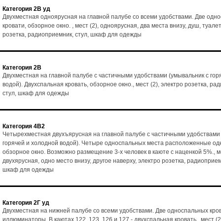
Категория 2В уд
Двухместная одноярусная на главной палубе со всеми удобствами. Две одн
кровати, обзорное окно. , мест (2), одноярусная, два места внизу, душ, туалет
розетка, радиоприемник, стул, шкаф для одежды
Категория 2В
Двухместная на главной палубе с частичными удобствами (умывальник с гор
водой). Двухспальная кровать, обзорное окно., мест (2), электро розетка, ра
стул, шкаф для одежды
Категория 4В2
Четырехместная двухъярусная на главной палубе с частичными удобствами 
горячей и холодной водой). Четыре односпальных места расположенные одн
обзорное окно. Возможно размещение 3-х человек в каюте с наценкой 5%., ме
двухярусная, одно место внизу, другое наверху, электро розетка, радиоприемн
шкаф для одежды
Категория 2Г уд
Двухместная на нижней палубе со всеми удобствами. Две односпальных кро
иллюминаторы. В каютах 122, 123, 126 и 127 - двухспальная кровать., мест (2)