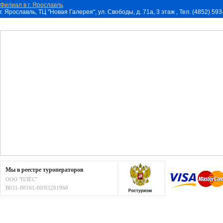
Филиал в г. Ярославль
г. Ярославль, ТЦ "Новая Галерея", ул. Свободы, д. 71a, 3 этаж , Тел. (4852) 59
Мы в реестре туроператоров
ООО "ПЛЁС"
В031-00161-00/03281968