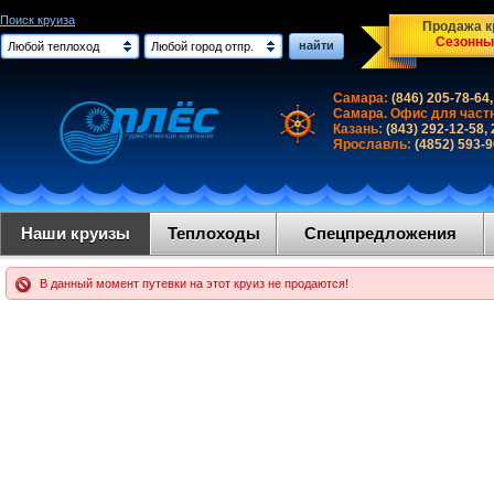
Поиск круиза
Продажа кр
Сезонны
найти
Любой теплоход
Любой город отпр.
Самара:
(846) 205-78-64,
Самара. Офис для част
Казань:
(843) 292-12-58,
Ярославль:
(4852) 593-
Наши круизы
Теплоходы
Спецпредложения
В данный момент путевки на этот круиз не продаются!