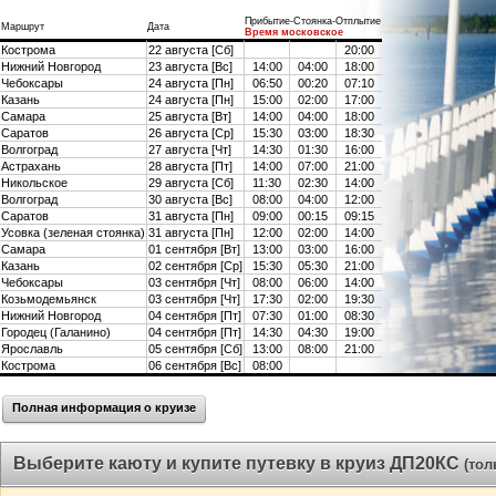
Прибытие-Стоянка-Отплытие
Маршрут
Дата
Время московское
Кострома
22 августа [Сб]
20:00
Нижний Новгород
23 августа [Вс]
14:00
04:00
18:00
Чебоксары
24 августа [Пн]
06:50
00:20
07:10
Казань
24 августа [Пн]
15:00
02:00
17:00
Самара
25 августа [Вт]
14:00
04:00
18:00
Саратов
26 августа [Ср]
15:30
03:00
18:30
Волгоград
27 августа [Чт]
14:30
01:30
16:00
Астрахань
28 августа [Пт]
14:00
07:00
21:00
Никольское
29 августа [Сб]
11:30
02:30
14:00
Волгоград
30 августа [Вс]
08:00
04:00
12:00
Саратов
31 августа [Пн]
09:00
00:15
09:15
Усовка (зеленая стоянка)
31 августа [Пн]
12:00
02:00
14:00
Самара
01 сентября [Вт]
13:00
03:00
16:00
Казань
02 сентября [Ср]
15:30
05:30
21:00
Чебоксары
03 сентября [Чт]
08:00
06:00
14:00
Козьмодемьянск
03 сентября [Чт]
17:30
02:00
19:30
Нижний Новгород
04 сентября [Пт]
07:30
01:00
08:30
Городец (Галанино)
04 сентября [Пт]
14:30
04:30
19:00
Ярославль
05 сентября [Сб]
13:00
08:00
21:00
Кострома
06 сентября [Вс]
08:00
Полная информация о круизе
Выберите каюту и купите путевку в круиз ДП20КС
(тол