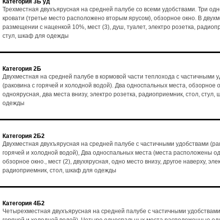
Категория 3Б уд
Трехместная двухъярусная на средней палубе со всеми удобствами. Три од
кровати (третье место расположено вторым ярусом), обзорное окно. В двух
размещении с наценкой 10%, мест (3), душ, туалет, электро розетка, радиоп
стул, шкаф для одежды
Категория 2Б
Двухместная на средней палубе в кормовой части теплохода с частичными 
(раковина с горячей и холодной водой). Два односпальных места, обзорное ок
одноярусная, два места внизу, электро розетка, радиоприемник, стол, стул,
одежды
Категория 2Б2
Двухместная двухъярусная на средней палубе с частичными удобствами (ра
горячей и холодной водой), Два односпальных места (места расположены од
обзорное окно., мест (2), двухярусная, одно место внизу, другое наверху, эле
радиоприемник, стол, шкаф для одежды
Категория 4Б2
Четырехместная двухъярусная на средней палубе с частичными удобствами