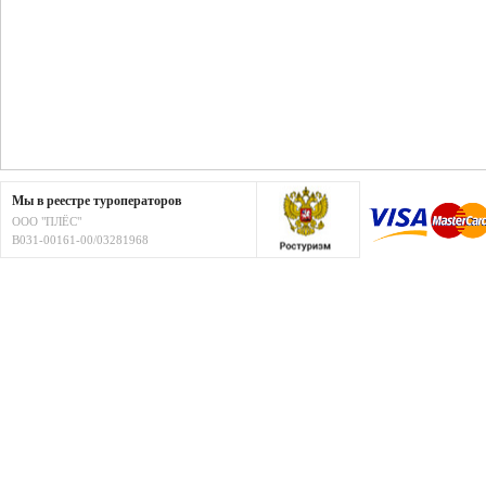
Мы в реестре туроператоров
ООО "ПЛЁС"
В031-00161-00/03281968