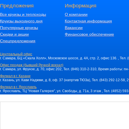
Предложения
Информация
Все круизы и теплоходы
О компании
Круизы выходного дня
Контактная информация
Популярные круизы
Вакансии
Скидки и акции
Финансовое обеспечение
Спецпредложения
Центральный офис
г. Самара, БЦ «Скала Холл», Московское шоссе, д. 4А, стр. 2, офис 136. , Тел. 
Офис продаж (бывший Речной вокзал)
г. Самара, ул. Фрунзе, д. 70, офис 202, Тел. (846) 310-2-310, Время работы: пн-
Филиал в г. Казани
г. Казань, ул. Кави Наджми, д. 8, оф. 37 (напртив ТЮЗа), Тел. (843) 292-12-58,
Филиал в г. Ярославль
г. Ярославль, ТЦ "Новая Галерея", ул. Свободы, д. 71a, 3 этаж , Тел. (4852) 59