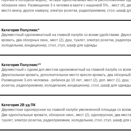
горячей и холодной водой), Четыре односпальных места расположенные одн
обзорное окно. Размещение 3-х человек в каюте с наценкой 5%, , мест (4), д
место внизу, другое наверху, электро розетка, радиоприемник, стол, шкаф д
Категория Полулюкс*
Двухместный однокомнатный на главной палубе со всеми удобствами. Двух
кровать, два обзорных окна., мест (2), душ, туалет, электро розетка, радиопр
холодильник, кондиционер, стол, стул, шкаф для одежды
Категория Полулюкс**
Двухместный с одним доп.местом однокомнатный на главной палубе со всем
Двухспальная кровать, дополнительное место кресло-кровать, два обзорный
Размещение 3-его человека - ребенок до 10 лет., мест (2), доп. мест (1), душ,
розетка, радиоприемник, холодильник, кондиционер, стол, шкаф для одежды
Категория 2В уд ПК
Двухместная одноярусная на главной палубе увеличенной площади со всем
Две односпальные кровати, обзорное окно., мест (2), одноярусная, два места
туалет, электро розетка, радиоприемник, холодильник, стол, стул, шкаф для