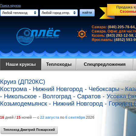
Поиск круиза
Продажа кр
Сезонны
найти
Любой теплоход
Любой город отпр.
Самара:
(846) 205-78-64,
Самара. Офис для част
Казань:
(843) 292-12-58,
Ярославль:
(4852) 593-
Наши круизы
Теплоходы
Спецпредложения
Круиз (ДП20КС)
Кострома - Нижний Новгород - Чебоксары - Каза
- Никольское - Волгоград - Саратов - Усовка (з
Козьмодемьянск - Нижний Новгород - Городец (
16
дней /
15
ночей — с
22 августа
по
6 сентября
2026
Теплоход Дмитрий Пожарский