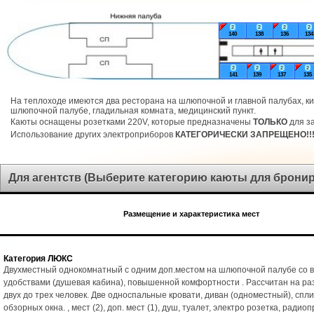
2
2
2
2
140
138
136
134
2
2
2
2
141
139
137
135
На теплоходе имеются два ресторана на шлюпочной и главной палубах, ки
шлюпочной палубе, гладильная комната, медицинский пункт.
Каюты оснащены розетками 220V, которые предназначены
ТОЛЬКО
для за
Использование других электроприборов
КАТЕГОРИЧЕСКИ ЗАПРЕЩЕНО!!
Для агентств (Выберите категорию каюты для брони
Размещение и характеристика мест
Категория ЛЮКС
Двухместный однокомнатный с одним доп.местом на шлюпочной палубе со 
удобствами (душевая кабина), повышенной комфортности . Рассчитан на р
двух до трех человек. Две односпальные кровати, диван (одноместный), спл
обзорных окна. , мест (2), доп. мест (1), душ, туалет, электро розетка, радио