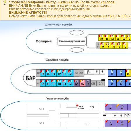
Чтобы забронировать каюту - щелкните на нее на схеме корабля.
ВНИМАНИЕ! Если Вы не нашли в наличии нужной категории каюты,
Вам необходимо связаться с менеджерами компании.
ВНИМАНИЕ АГЕНТСТВ!
Номер каюты для Вашей брони присваивает менеджер Компании «ВОЛГАПЛЁС». А
1
1
1
1
1
1
18
16
14
12
10
8
1
1
1
1
1
9
7
5
3
1
2
2
2
2
2
2
3
3
1
68
66
64
62
60
58
52
50
48
2
2
2
2
2
2
4
2
4
3
3
3
69
67
65
63
61
59
57
55
53
49
47
45
2
2
92
90
2
2
95
93