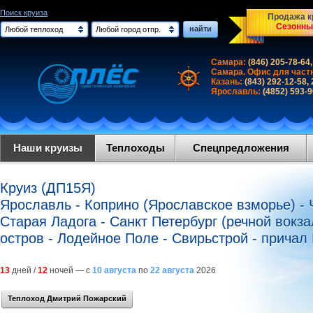
Поиск круиза
Продажа кр
Сезонны
найти
Любой теплоход
Любой город отпр.
Самара:
(846) 205-78-64,
Самара. Офис для част
Казань:
(843) 292-12-58,
Ярославль:
(4852) 593-
Наши круизы
Теплоходы
Спецпредложения
Круиз (ДП15Я)
Ярославль - Коприно (Ярославское взморье) - 
Старая Ладога - Санкт Петербург (речной вокза
остров - Лодейное Поле - Свирьстрой - причал
13
дней /
12
ночей — с
10 августа
по
22 августа
2026
Теплоход Дмитрий Пожарский