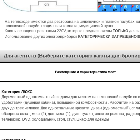
2
2
2
2
141
139
137
135
На теплоходе имеются два ресторана на шлюпочной и главной палубах, ки
шлюпочной палубе, гладильная комната, медицинский пункт.
Каюты оснащены розетками 220V, которые предназначены
ТОЛЬКО
для за
Использование других электроприборов
КАТЕГОРИЧЕСКИ ЗАПРЕЩЕНО!!
Для агентств (Выберите категорию каюты для брони
Размещение и характеристика мест
Категория ЛЮКС
Двухместный однокомнатный с одним доп.местом на шлюпочной палубе со 
удобствами (душевая кабина), повышенной комфортности . Рассчитан на р
двух до трех человек. Две односпальные кровати, диван (одноместный), спл
обзорных окна. , мест (2), доп. мест (1), душ, туалет, электро розетка, радио
телевизор, DVD, холодильник, стол, стул, шкаф для одежды