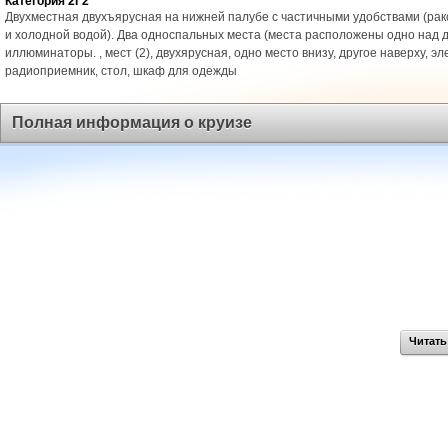
Категория 2Г2
Двухместная двухъярусная на нижней палубе с частичными удобствами (рак
и холодной водой). Два односпальных места (места расположены одно над д
иллюминаторы. , мест (2), двухярусная, одно место внизу, другое наверху, эл
радиоприемник, стол, шкаф для одежды
Полная информация о круизе
Читать