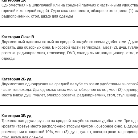
Категория 1А
Одноместная на шлюпочной или на средней палубах с частичными удобства
горячей и холодной водой). Одно спальное место, обзорное окно., мест (1), э
радиоприемник, стол, шкаф для одежды
Категория Люкс В
Двухместный однокомнатный на средней палубе со всеми удобствами. Двух
кровать, два обзорных окна. В носовой части теплохода., мест (2), душ, туале
розетка, радиоприемник, телевизор, DVD, холодильник, кондиционер, стол, 
одежды
Категория 2Б уд
Двухместная одноярусная на средней палубе со всеми удобствами в носово
части теплохода. Два односпальных места, обзорное окно. , мест (2), однояр
места внизу, душ, туалет, электро розетка, радиоприемник, стол, стул, шка
Категория 3Б уд
Трехместная двухъярусная на средней палубе со всеми удобствами. Три од
кровати (третье место расположено вторым ярусом), обзорное окно. В двух
размещении с наценкой 10%, мест (3), душ, туалет, электро розетка, радиоп
стул, шкаф для одежды