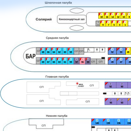
1
1
1
1
1
1
18
16
14
12
10
8
1
1
1
1
1
9
7
5
3
1
2
2
2
2
2
2
3
3
1
68
66
64
62
60
58
52
50
48
2
2
2
2
2
2
4
2
4
3
3
3
69
67
65
63
61
59
57
55
53
49
47
45
2
2
92
90
2
2
95
93
2
2
2
2
140
138
136
134