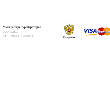
Мы в реестре туроператоров
ООО "ПЛЁС"
В031-00161-00/03281968