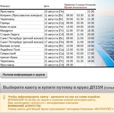
Прибытие-Стоянка-Отплытие
Маршрут
Дата
Время московское
Ярославль
10 августа [Пн]
21:00
Коприно (Ярославское взморье)
11 августа [Вт]
08:00
03:30
11:30
Череповец
11 августа [Вт]
20:00
01:30
21:30
Горицы
12 августа [Ср]
08:00
02:30
10:30
Кижи остров
13 августа [Чт]
14:00
04:00
18:00
Мандроги
14 августа [Пт]
11:00
07:30
18:30
Старая Ладога
15 августа [Сб]
09:00
11:00
20:00
Санкт Петербург (речной вокзал)
16 августа [Вс]
08:00
11:00
19:00
Санкт Петербург (речной вокзал)
17 августа [Пн]
08:00
11:00
19:00
Валаам остров
18 августа [Вт]
10:00
08:00
18:00
Лодейное Поле
19 августа [Ср]
12:00
01:00
13:00
Свирьстрой
19 августа [Ср]
15:00
02:00
17:00
причал Ирма
21 августа [Пт]
08:00
03:30
11:30
Череповец
21 августа [Пт]
16:35
01:25
18:00
Ярославль
22 августа [Сб]
09:30
Полная информация о круизе
Выберите каюту и купите путевку в круиз ДП15Я
(толь
Чтобы забронировать каюту - щелкните на нее на схеме корабля.
ВНИМАНИЕ! Если Вы не нашли в наличии нужной категории каюты,
Вам необходимо связаться с менеджерами компании.
ВНИМАНИЕ АГЕНТСТВ!
Номер каюты для Вашей брони присваивает менеджер Компании «ВОЛГАПЛЁС». А