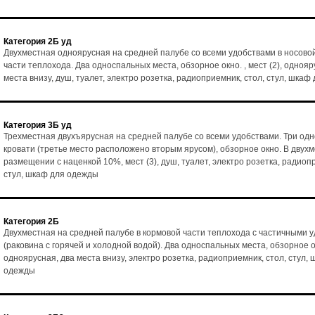
Категория 2Б уд
Двухместная одноярусная на средней палубе со всеми удобствами в носово
части теплохода. Два односпальных места, обзорное окно. , мест (2), однояр
места внизу, душ, туалет, электро розетка, радиоприемник, стол, стул, шка
Категория 3Б уд
Трехместная двухъярусная на средней палубе со всеми удобствами. Три од
кровати (третье место расположено вторым ярусом), обзорное окно. В двух
размещении с наценкой 10%, мест (3), душ, туалет, электро розетка, радиоп
стул, шкаф для одежды
Категория 2Б
Двухместная на средней палубе в кормовой части теплохода с частичными 
(раковина с горячей и холодной водой). Два односпальных места, обзорное ок
одноярусная, два места внизу, электро розетка, радиоприемник, стол, стул,
одежды