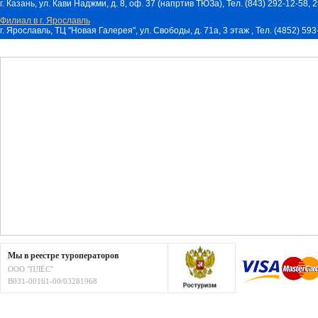
г. Казань, ул. Кави Наджми, д. 8, оф. 37 (напртив ТЮЗа), Тел. (843) 292-12-58,
Филиал в г. Ярославль
г. Ярославль, ТЦ "Новая Галерея", ул. Свободы, д. 71a, 3 этаж , Тел. (4852) 59
Мы в реестре туроператоров
ООО "ПЛЁС"
В031-00161-00/03281968