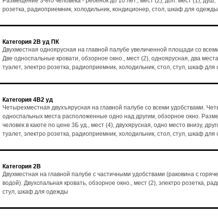
Размещение 3-его человека - ребенок до 10 лет., мест (2), доп. мест (1), душ,
розетка, радиоприемник, холодильник, кондиционер, стол, шкаф для одежды
Категория 2В уд ПК
Двухместная одноярусная на главной палубе увеличенной площади со всем
Две односпальные кровати, обзорное окно., мест (2), одноярусная, два места
туалет, электро розетка, радиоприемник, холодильник, стол, стул, шкаф для
Категория 4В2 уд
Четырехместная двухъярусная на главной палубе со всеми удобствами. Че
односпальных места расположенные одно над другим, обзорное окно. Разм
человек в каюте по цене 3Б уд., мест (4), двухярусная, одно место внизу, друг
туалет, электро розетка, радиоприемник, холодильник, стол, стул, шкаф для
Категория 2В
Двухместная на главной палубе с частичными удобствами (раковина с горяч
водой). Двухспальная кровать, обзорное окно., мест (2), электро розетка, ра
стул, шкаф для одежды