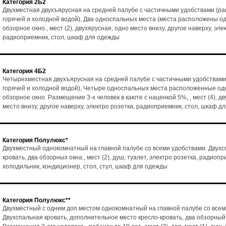
Категория 2Б2
Двухместная двухъярусная на средней палубе с частичными удобствами (ра
горячей и холодной водой), Два односпальных места (места расположены од
обзорное окно., мест (2), двухярусная, одно место внизу, другое наверху, эле
радиоприемник, стол, шкаф для одежды
Категория 4Б2
Четырехместная двухъярусная на средней палубе с частичными удобствами
горячей и холодной водой), Четыре односпальных места расположенные одн
обзорное окно. Размещение 3-х человек в каюте с наценкой 5%, , мест (4), д
место внизу, другое наверху, электро розетка, радиоприемник, стол, шкаф д
Категория Полулюкс*
Двухместный однокомнатный на главной палубе со всеми удобствами. Двух
кровать, два обзорных окна., мест (2), душ, туалет, электро розетка, радиопр
холодильник, кондиционер, стол, стул, шкаф для одежды
Категория Полулюкс**
Двухместный с одним доп.местом однокомнатный на главной палубе со всем
Двухспальная кровать, дополнительное место кресло-кровать, два обзорный