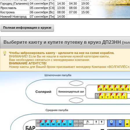
Городец (Галанино)
04 сентября [Пт]
14:30
04:30
19:00
Ярославль
05 сентября [Сб]
13:00
08:00
21:00
Кострома
06 сентября [Вс]
08:00
07:00
15:00
Нижний Новгород
07 сентября [Пн]
14:00
Полная информация о круизе
Выберите каюту и купите путевку в круиз ДП23НН
(то
Чтобы забронировать каюту - щелкните на нее на схеме корабля.
ВНИМАНИЕ! Если Вы не нашли в наличии нужной категории каюты,
Вам необходимо связаться с менеджерами компании.
ВНИМАНИЕ АГЕНТСТВ!
Номер каюты для Вашей брони присваивает менеджер Компании «ВОЛГАПЛЁС». А
1
1
1
1
1
1
18
16
14
12
10
8
1
1
1
1
1
9
7
5
3
1
2
2
2
2
2
2
3
3
1
68
66
64
62
60
58
52
50
48