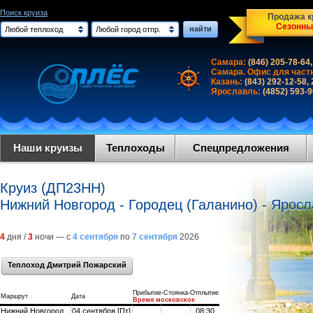
Поиск круиза
Продажа кр
Сезонны
найти
Любой теплоход
Любой город отпр.
Самара:
(846) 205-78-64,
Самара. Офис для част
Казань:
(843) 292-12-58,
Ярославль:
(4852) 593-
Наши круизы
Теплоходы
Спецпредложения
Круиз (ДП23НН)
Нижний Новгород - Городец (Галанино) - Яросл
4
дня /
3
ночи — с
4 сентября
по
7 сентября
2026
Теплоход Дмитрий Пожарский
Прибытие-Стоянка-Отплытие
Маршрут
Дата
Время московское
Нижний Новгород
04 сентября [Пт]
08:30