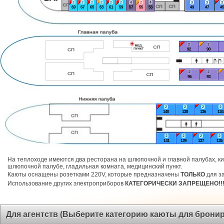
2
2
2
2
2
2
4
2
4
3
3
3
69
67
65
63
61
59
57
55
53
49
47
45
2
2
92
90
2
2
95
93
2
2
2
2
140
138
136
134
2
2
2
2
141
139
137
135
На теплоходе имеются два ресторана на шлюпочной и главной палубах, ки
шлюпочной палубе, гладильная комната, медицинский пункт.
Каюты оснащены розетками 220V, которые предназначены
ТОЛЬКО
для за
Использование других электроприборов
КАТЕГОРИЧЕСКИ ЗАПРЕЩЕНО!!
Для агентств (Выберите категорию каюты для брони