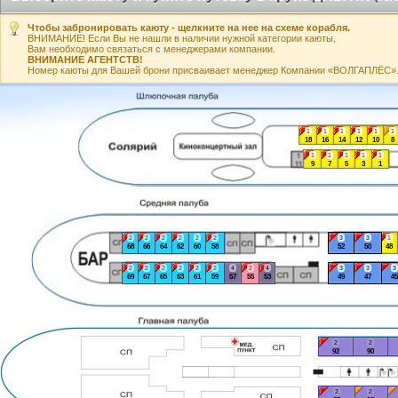
Чтобы забронировать каюту - щелкните на нее на схеме корабля.
ВНИМАНИЕ! Если Вы не нашли в наличии нужной категории каюты,
Вам необходимо связаться с менеджерами компании.
ВНИМАНИЕ АГЕНТСТВ!
Номер каюты для Вашей брони присваивает менеджер Компании «ВОЛГАПЛЁС». А
1
1
1
1
1
1
18
16
14
12
10
8
1
1
1
1
1
9
7
5
3
1
2
2
2
2
2
2
3
3
1
68
66
64
62
60
58
52
50
48
2
2
2
2
2
2
4
2
4
3
3
3
69
67
65
63
61
59
57
55
53
49
47
45
2
2
92
90
2
2