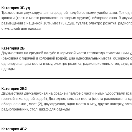
Категория 3Б уд
Трехместная двухъярусная на средней палубе со всеми удобствами. Три од
кровати (третье место расположено вторым ярусом), обзорное окно. В двух
размещении с наценкой 10%, мест (3), душ, туалет, электро розетка, радиоп
стул, шкаф для одежды
Категория 2Б
Двухместная на средней палубе в кормовой части теплохода с частичными 
(раковина с горячей и холодной водой). Два односпальных места, обзорное ок
одноярусная, два места внизу, электро розетка, радиоприемник, стол, стул,
одежды
Категория 2Б2
Двухместная двухъярусная на средней палубе с частичными удобствами (ра
горячей и холодной водой), Два односпальных места (места расположены од
обзорное окно., мест (2), двухярусная, одно место внизу, другое наверху, эле
радиоприемник, стол, шкаф для одежды
Категория 4Б2