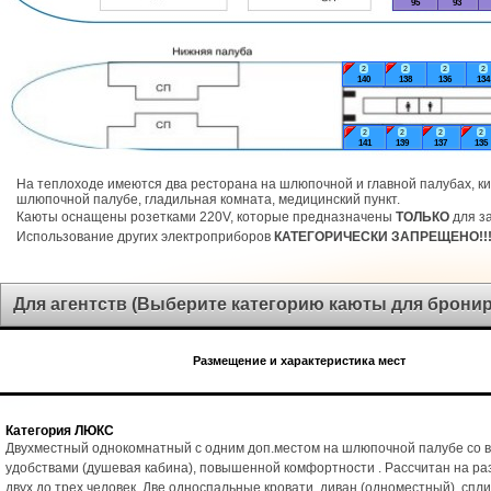
95
93
2
2
2
2
140
138
136
134
2
2
2
2
141
139
137
135
На теплоходе имеются два ресторана на шлюпочной и главной палубах, ки
шлюпочной палубе, гладильная комната, медицинский пункт.
Каюты оснащены розетками 220V, которые предназначены
ТОЛЬКО
для за
Использование других электроприборов
КАТЕГОРИЧЕСКИ ЗАПРЕЩЕНО!!
Для агентств (Выберите категорию каюты для брони
Размещение и характеристика мест
Категория ЛЮКС
Двухместный однокомнатный с одним доп.местом на шлюпочной палубе со 
удобствами (душевая кабина), повышенной комфортности . Рассчитан на р
двух до трех человек. Две односпальные кровати, диван (одноместный), спл