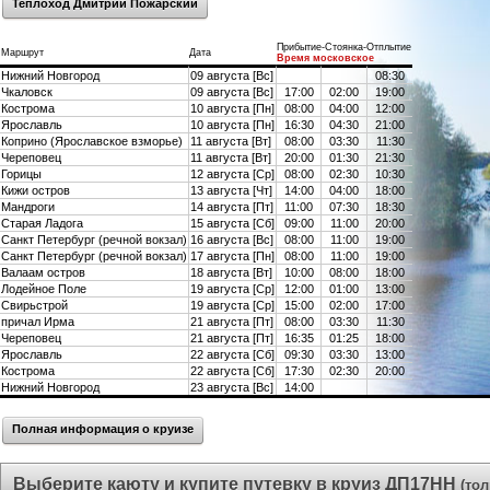
Теплоход Дмитрий Пожарский
Прибытие-Стоянка-Отплытие
Маршрут
Дата
Время московское
Нижний Новгород
09 августа [Вс]
08:30
Чкаловск
09 августа [Вс]
17:00
02:00
19:00
Кострома
10 августа [Пн]
08:00
04:00
12:00
Ярославль
10 августа [Пн]
16:30
04:30
21:00
Коприно (Ярославское взморье)
11 августа [Вт]
08:00
03:30
11:30
Череповец
11 августа [Вт]
20:00
01:30
21:30
Горицы
12 августа [Ср]
08:00
02:30
10:30
Кижи остров
13 августа [Чт]
14:00
04:00
18:00
Мандроги
14 августа [Пт]
11:00
07:30
18:30
Старая Ладога
15 августа [Сб]
09:00
11:00
20:00
Санкт Петербург (речной вокзал)
16 августа [Вс]
08:00
11:00
19:00
Санкт Петербург (речной вокзал)
17 августа [Пн]
08:00
11:00
19:00
Валаам остров
18 августа [Вт]
10:00
08:00
18:00
Лодейное Поле
19 августа [Ср]
12:00
01:00
13:00
Свирьстрой
19 августа [Ср]
15:00
02:00
17:00
причал Ирма
21 августа [Пт]
08:00
03:30
11:30
Череповец
21 августа [Пт]
16:35
01:25
18:00
Ярославль
22 августа [Сб]
09:30
03:30
13:00
Кострома
22 августа [Сб]
17:30
02:30
20:00
Нижний Новгород
23 августа [Вс]
14:00
Полная информация о круизе
Выберите каюту и купите путевку в круиз ДП17НН
(то