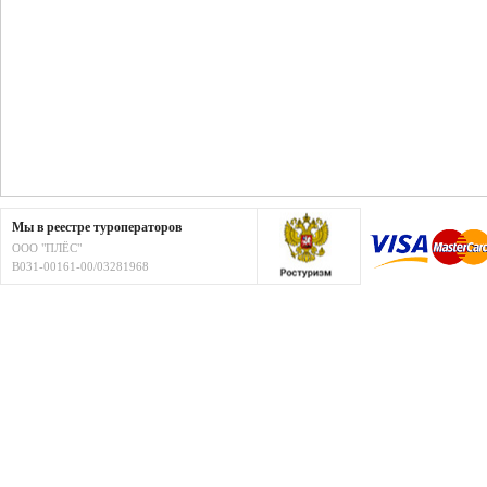
Мы в реестре туроператоров
ООО "ПЛЁС"
В031-00161-00/03281968