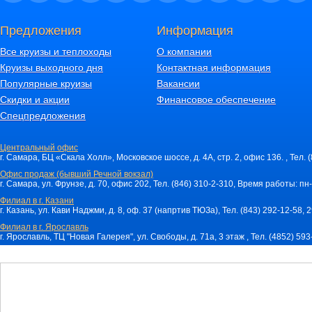
Предложения
Информация
Все круизы и теплоходы
О компании
Круизы выходного дня
Контактная информация
Популярные круизы
Вакансии
Скидки и акции
Финансовое обеспечение
Спецпредложения
Центральный офис
г. Самара, БЦ «Скала Холл», Московское шоссе, д. 4А, стр. 2, офис 136. , Тел. 
Офис продаж (бывший Речной вокзал)
г. Самара, ул. Фрунзе, д. 70, офис 202, Тел. (846) 310-2-310, Время работы: пн-
Филиал в г. Казани
г. Казань, ул. Кави Наджми, д. 8, оф. 37 (напртив ТЮЗа), Тел. (843) 292-12-58,
Филиал в г. Ярославль
г. Ярославль, ТЦ "Новая Галерея", ул. Свободы, д. 71a, 3 этаж , Тел. (4852) 59