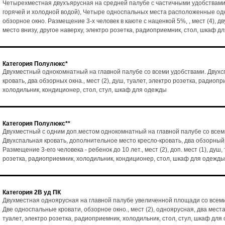
Четырехместная двухъярусная на средней палубе с частичными удобствами
горячей и холодной водой), Четыре односпальных места расположенные одн
обзорное окно. Размещение 3-х человек в каюте с наценкой 5%, , мест (4), д
место внизу, другое наверху, электро розетка, радиоприемник, стол, шкаф д
Категория Полулюкс*
Двухместный однокомнатный на главной палубе со всеми удобствами. Двух
кровать, два обзорных окна., мест (2), душ, туалет, электро розетка, радиопр
холодильник, кондиционер, стол, стул, шкаф для одежды
Категория Полулюкс**
Двухместный с одним доп.местом однокомнатный на главной палубе со всем
Двухспальная кровать, дополнительное место кресло-кровать, два обзорный
Размещение 3-его человека - ребенок до 10 лет., мест (2), доп. мест (1), душ,
розетка, радиоприемник, холодильник, кондиционер, стол, шкаф для одежды
Категория 2В уд ПК
Двухместная одноярусная на главной палубе увеличенной площади со всем
Две односпальные кровати, обзорное окно., мест (2), одноярусная, два места
туалет, электро розетка, радиоприемник, холодильник, стол, стул, шкаф для