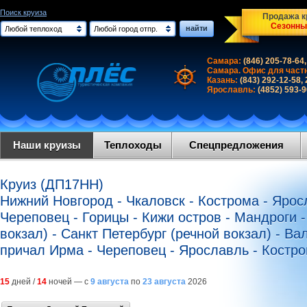
Поиск круиза
Продажа кр
Сезонны
найти
Любой теплоход
Любой город отпр.
Самара:
(846) 205-78-64,
Самара. Офис для част
Казань:
(843) 292-12-58,
Ярославль:
(4852) 593-
Наши круизы
Теплоходы
Спецпредложения
Круиз (ДП17НН)
Нижний Новгород - Чкаловск - Кострома - Ярос
Череповец - Горицы - Кижи остров - Мандроги -
вокзал) - Санкт Петербург (речной вокзал) - В
причал Ирма - Череповец - Ярославль - Костр
15
дней /
14
ночей — с
9 августа
по
23 августа
2026