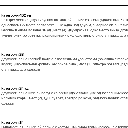
Категория 4В2 уд
Четырехместная двухъярусная на главной палубе со всеми удобствами. Че
односпальных места расположенные одно над другим, обзорное окно. Разм
человек в каюте по цене 3Б уд., мест (4), двухярусная, одно место внизу, друг
туалет, электро розетка, радиоприемник, холодильник, стол, стул, шкаф для
Категория 2В
Двухместная на главной палубе с частичными удобствами (раковина с горяч
водой). Двухспальная кровать, обзорное окно., мест (2), электро розетка, ра
стул, шкаф для одежды
Категория 2Г уд
Двухместная на нижней палубе со всеми удобствами. Две односпальных кро
иллюминаторы., мест (2), душ, туалет, электро розетка, радиоприемник, стол
одежды
Категория 1Г
Одноместная на нижней палубе с частичными удобствами (раковина с горяч