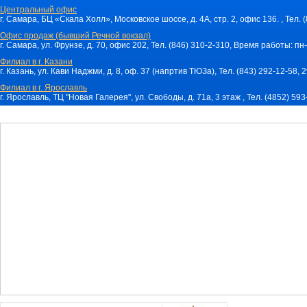
Центральный офис
г. Самара, БЦ «Скала Холл», Московское шоссе, д. 4А, стр. 2, офис 136. , Тел. 
Офис продаж (бывший Речной вокзал)
г. Самара, ул. Фрунзе, д. 70, офис 202, Тел. (846) 310-2-310, Время работы: пн-
Филиал в г. Казани
г. Казань, ул. Кави Наджми, д. 8, оф. 37 (напртив ТЮЗа), Тел. (843) 292-12-58,
Филиал в г. Ярославль
г. Ярославль, ТЦ "Новая Галерея", ул. Свободы, д. 71a, 3 этаж , Тел. (4852) 59