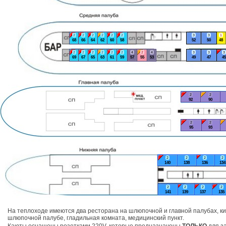
2
2
2
2
2
2
3
3
1
68
66
64
62
60
58
52
50
48
2
2
2
2
2
2
4
2
4
3
3
3
69
67
65
63
61
59
57
55
53
49
47
45
2
2
92
90
2
2
95
93
2
2
2
2
140
138
136
134
2
2
2
2
141
139
137
135
На теплоходе имеются два ресторана на шлюпочной и главной палубах, ки
шлюпочной палубе, гладильная комната, медицинский пункт.