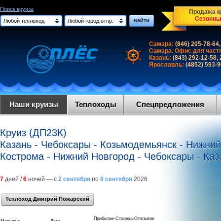
Поиск круиза
Продажа кр
Сезонны
найти
Любой теплоход
Любой город отпр.
Самара:
(846) 205-78-64,
Самара. Офис для част
Казань:
(843) 292-12-58,
Ярославль:
(4852) 593-
Наши круизы
Теплоходы
Спецпредложения
Круиз (ДП23К)
Казань - Чебоксары - Козьмодемьянск - Нижний
Кострома - Нижний Новгород - Чебоксары - Каз
7
дней /
6
ночей — с
2 сентября
по
8 сентября
2026
Теплоход Дмитрий Пожарский
Прибытие-Стоянка-Отплытие