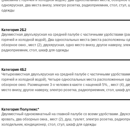
(раковина с горячей и холодной водой). Два односпальных места, обзорное ок
одноярусная, два места внизу, электро розетка, радиоприемник, стол, стул,
одежды
Категория 2Б2
Двухместная двухъярусная на средней палубе с частичными удобствами (ра
горячей и холодной водой), Два односпальных места (места расположены од
обзорное окно., мест (2), двухярусная, одно место внизу, другое наверху, эле
радиоприемник, стол, шкаф для одежды
Категория 4Б2
Четырехместная двухъярусная на средней палубе с частичными удобствами
горячей и холодной водой), Четыре односпальных места расположенные одн
обзорное окно. Размещение 3-х человек в каюте с наценкой 5%, , мест (4), д
место внизу, другое наверху, электро розетка, радиоприемник, стол, шкаф д
Категория Полулюкс*
Двухместный однокомнатный на главной палубе со всеми удобствами. Двух
кровать, два обзорных окна., мест (2), душ, туалет, электро розетка, радиопр
холодильник, кондиционер, стол, стул, шкаф для одежды