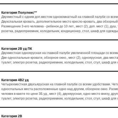
Категория Полулюкс**
Двухместный с одним доп.местом однокомнатный на главной палубе со всем
Двухспальная кровать, дополнительное место кресло-кровать, два обзорный
Размещение 3-его человека - ребенок до 10 лет., мест (2), доп. мест (1), душ,
розетка, радиоприемник, холодильник, кондиционер, стол, шкаф для одежды
Категория 2В уд ПК
Двухместная одноярусная на главной палубе увеличенной площади со всем
Две односпальные кровати, обзорное окно., мест (2), одноярусная, два места
туалет, электро розетка, радиоприемник, холодильник, стол, стул, шкаф для
Категория 4В2 уд
Четырехместная двухъярусная на главной палубе со всеми удобствами. Че
односпальных места расположенные одно над другим, обзорное окно. Разм
человек в каюте по цене 3Б уд., мест (4), двухярусная, одно место внизу, друг
туалет, электро розетка, радиоприемник, холодильник, стол, стул, шкаф для
Категория 2В