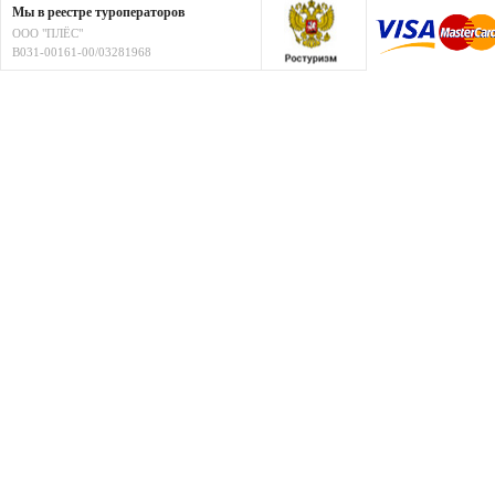
Мы в реестре туроператоров
ООО "ПЛЁС"
В031-00161-00/03281968