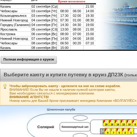
Маршрут
Дата
Время московское
Казань
02 сентября [Ср]
21:00
Чебоксары
03 сентября [Чт]
08:00
06:00
14:00
Козьмодемьянск
03 сентября [Чт]
17:30
02:00
19:30
Нижний Новгород
04 сентября [Пт]
07:30
01:00
08:30
Городец (Галанино)
04 сентября [Пт]
14:30
04:30
19:00
Ярославль
05 сентября [Сб]
13:00
08:00
21:00
Кострома
06 сентября [Вс]
08:00
07:00
15:00
Нижний Новгород
07 сентября [Пн]
14:00
04:00
18:00
Чебоксары
08 сентября [Вт]
06:50
00:20
07:10
Казань
08 сентября [Вт]
15:00
Полная информация о круизе
Выберите каюту и купите путевку в круиз ДП23К
(толь
Чтобы забронировать каюту - щелкните на нее на схеме корабля.
ВНИМАНИЕ! Если Вы не нашли в наличии нужной категории каюты,
Вам необходимо связаться с менеджерами компании.
ВНИМАНИЕ АГЕНТСТВ!
Номер каюты для Вашей брони присваивает менеджер Компании «ВОЛГАПЛЁС». А
1
1
1
1
1
1
18
16
14
12
10
8
1
1
1
1
1
9
7
5
3
1