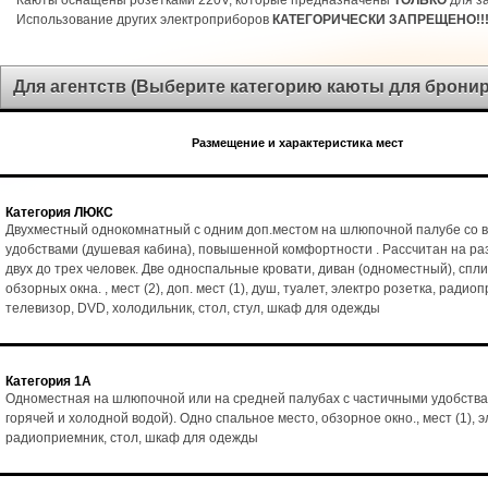
Каюты оснащены розетками 220V, которые предназначены
ТОЛЬКО
для за
Использование других электроприборов
КАТЕГОРИЧЕСКИ ЗАПРЕЩЕНО!!
Для агентств (Выберите категорию каюты для брони
Размещение и характеристика мест
Категория ЛЮКС
Двухместный однокомнатный с одним доп.местом на шлюпочной палубе со 
удобствами (душевая кабина), повышенной комфортности . Рассчитан на р
двух до трех человек. Две односпальные кровати, диван (одноместный), спл
обзорных окна. , мест (2), доп. мест (1), душ, туалет, электро розетка, радио
телевизор, DVD, холодильник, стол, стул, шкаф для одежды
Категория 1А
Одноместная на шлюпочной или на средней палубах с частичными удобства
горячей и холодной водой). Одно спальное место, обзорное окно., мест (1), э
радиоприемник, стол, шкаф для одежды