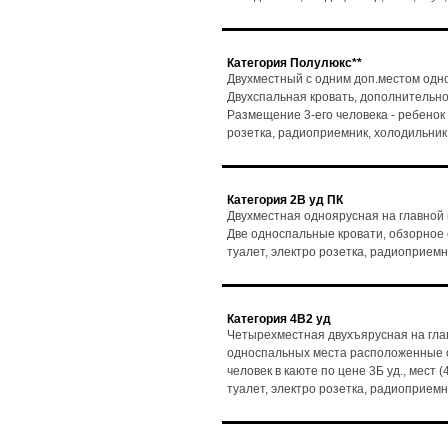
Категория Полулюкс**
Двухместный с одним доп.местом одно
Двухспальная кровать, дополнительно
Размещение 3-его человека - ребенок до
розетка, радиоприемник, холодильник
Категория 2В уд ПК
Двухместная одноярусная на главной
Две односпальные кровати, обзорное ок
туалет, электро розетка, радиоприемн
Категория 4В2 уд
Четырехместная двухъярусная на гла
односпальных места расположенные о
человек в каюте по цене 3Б уд., мест (
туалет, электро розетка, радиоприемн