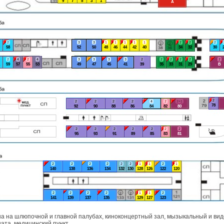
9
7
5
3
1
А
2
3
3
1
1
1
1
1
2
2
2
58
52
50
48
46
44
42
40
34
32
30
2
4
2
4
3
3
3
3
2
2
2
2
2
2
59
57
55
53
49
47
45
41
39
35
33
31
29
В
2
2
2
2
2
4
2
2+1
78
92
90
88
86
84
82
80
2
2
2
2
2
2
2
95
93
91
89
85
83
81
2
2
2
2
2
2
1
1
2
1
140
138
136
134
132
130
128
126
122
120
2
2
2
2
1
1
2
141
139
137
135
129
127
123
а на шлюпочной и главной палубах, киноконцертный зал, мызыкальный и виде
ата, медицинский пункт.