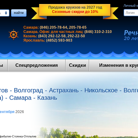
Личный 
Продажа круизов на 2027 год
Сезонные скидки до 10%
найти
.
Самара:
(846) 205-78-64, 205-78-65
Самара. Офис для частных лиц:
(846) 310-2-310
Казань:
(843) 292-12-58, 292-22-50
Ярославль:
(4852) 593-903
ды
Спецпредложения
Скидки
Изменения в круи
ов - Волгоград - Астрахань - Никольское - Волг
) - Самара - Казань
сентября
2026
рибытие-Стоянка-Отплытие