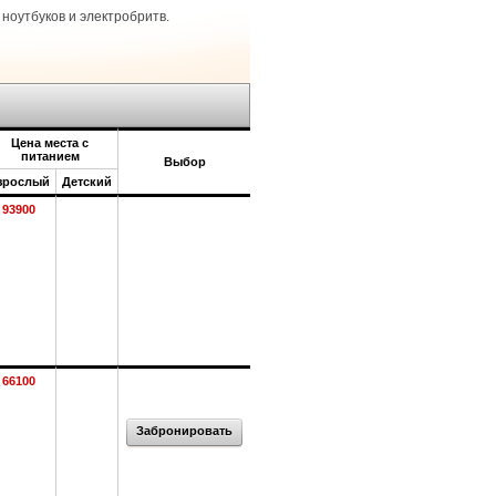
ноутбуков и электробритв.
Цена места с
питанием
Выбор
зрослый
Детский
93900
66100
Забронировать