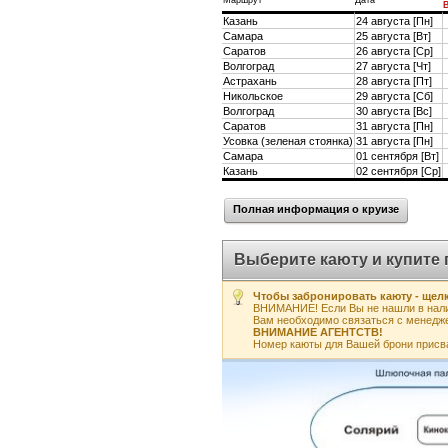
Маршрут
Дата
Казань
24 августа [Пн]
Самара
25 августа [Вт]
Саратов
26 августа [Ср]
Волгоград
27 августа [Чт]
Астрахань
28 августа [Пт]
Никольское
29 августа [Сб]
Волгоград
30 августа [Вс]
Саратов
31 августа [Пн]
Усовка (зеленая стоянка)
31 августа [Пн]
Самара
01 сентября [Вт]
Казань
02 сентября [Ср]
Полная информация о круизе
Выберите каюту и купите 
Чтобы забронировать каюту - щелк
ВНИМАНИЕ! Если Вы не нашли в нали
Вам необходимо связаться с менедж
ВНИМАНИЕ АГЕНТСТВ!
Номер каюты для Вашей брони присв