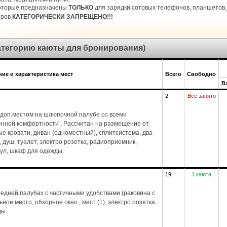
которые предназначены
ТОЛЬКО
для зарядки сотовых телефонов, планшетов, 
оров
КАТЕГОРИЧЕСКИ ЗАПРЕЩЕНО!!!
категорию каюты для бронирования)
ие и характеристика мест
Всего
Свободно
В
2
Все занято
доп.местом на шлюпочной палубе со всеми
енной комфортности . Рассчитан на размещение от
ые кровати, диван (одноместный), сплитсистема, два
1), душ, туалет, электро розетка, радиоприемник,
стул, шкаф для одежды
19
1 каюта
едней палубах с частичными удобствами (раковина с
ное место, обзорное окно., мест (1), электро розетка,
ды