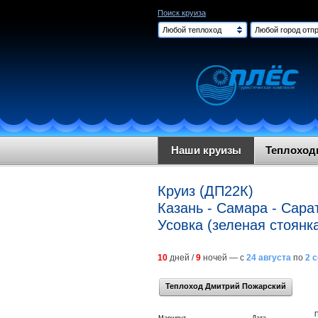
Поиск круиза
Любой теплоход
Любой город отпр
Наши круизы
Теплохо
Круиз (ДП22К)
Казань - Самара - Сарат
Усовка (зеленая стоянка
10
дней /
9
ночей — с
24 августа
по
2 
Теплоход Дмитрий Пожарский
П