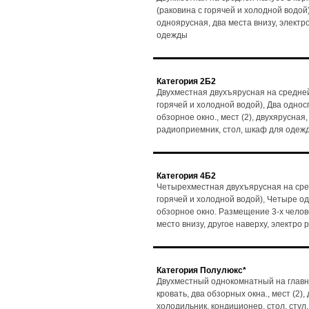
(раковина с горячей и холодной водой)
одноярусная, два места внизу, электр
одежды
Категория 2Б2
Двухместная двухъярусная на средней
горячей и холодной водой), Два одно
обзорное окно., мест (2), двухярусная,
радиоприемник, стол, шкаф для одеж
Категория 4Б2
Четырехместная двухъярусная на сре
горячей и холодной водой), Четыре о
обзорное окно. Размещение 3-х человек
место внизу, другое наверху, электро
Категория Полулюкс*
Двухместный однокомнатный на главн
кровать, два обзорных окна., мест (2)
холодильник, кондиционер, стол, сту