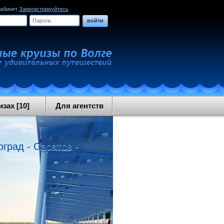
кабинет
Зарегистрируйтесь
войти
зах [10]
Для агентств
оград - Саратов -