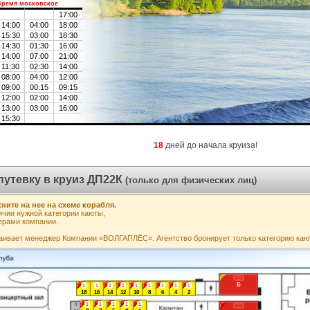
Время московское
17:00
14:00
04:00
18:00
15:30
03:00
18:30
14:30
01:30
16:00
14:00
07:00
21:00
11:30
02:30
14:00
08:00
04:00
12:00
09:00
00:15
09:15
12:00
02:00
14:00
13:00
03:00
16:00
15:30
18
дней до начала круиза!
путевку в круиз ДП22К
(только для физических лиц)
ните на нее на схеме корабля.
чии нужной категории каюты,
ерами компании.
аивает менеджер Компании «ВОЛГАПЛЁС». Агентство бронирует только категорию каю
2+1
Б
1
1
1
1
1
1
1
1
1
18
16
14
12
10
8
6
4
2
1
1
1
1
1
2+1