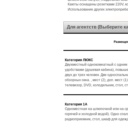
Каюты оснащены розетками 220V, 
Использование других электроприб
Для агентств (Выберите 
Размещен
Категория ЛЮКС
Двухместный однокомнатный с одним 
удобствами (душевая кабина), повыш
двух до трех человек. Две односпальн
обзорных окна. , мест (2), доп. мест (
телевизор, DVD, холодильник, стол, 
Категория 1А
Одноместная на шлюпочной или на ср
горячей и холодной водой). Одно спаль
радиоприемник, стол, шкаф для одеж