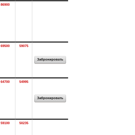
86900
69500
59075
Забронировать
64700
54995
Забронировать
59100
50235