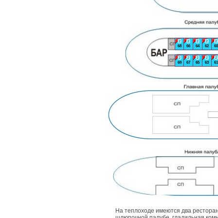
2
2
2
2
2
68
66
64
62
60
2
2
2
2
2
69
67
65
63
61
На теплоходе имеются два ресторан
шлюпочной палубе, гладильная комн