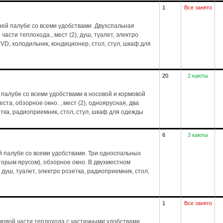
1
Все занято
ей палубе со всеми удобствами. Двухспальная
части теплохода., мест (2), душ, туалет, электро
VD, холодильник, кондиционер, стол, стул, шкаф для
20
2 каюты
палубе со всеми удобствами в носовой и кормовой
та, обзорное окно. , мест (2), одноярусная, два
зетка, радиоприемник, стол, стул, шкаф для одежды
6
3 каюты
 палубе со всеми удобствами. Три односпальных
торым ярусом), обзорное окно. В двухместном
 душ, туалет, электро розетка, радиоприемник, стол,
1
Все занято
мовой части теплохода с частичными удобствами