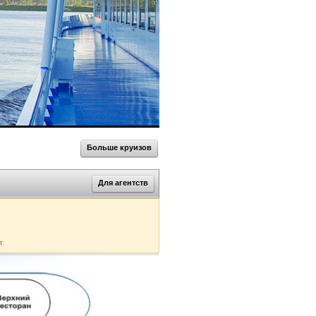
Больше круизов
Для агентств
т.