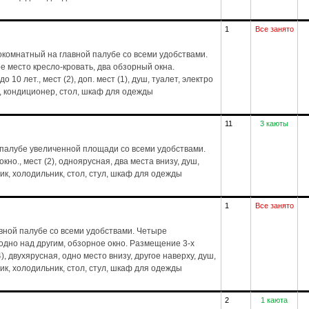
1
Все занято
комнатный на главной палубе со всеми удобствами.
е место кресло-кровать, два обзорный окна.
 10 лет., мест (2), доп. мест (1), душ, туалет, электро
, кондиционер, стол, шкаф для одежды
11
3 каюты
 палубе увеличенной площади со всеми удобствами.
но., мест (2), одноярусная, два места внизу, душ,
ик, холодильник, стол, стул, шкаф для одежды
1
Все занято
вной палубе со всеми удобствами. Четыре
дно над другим, обзорное окно. Размещение 3-х
4), двухярусная, одно место внизу, другое наверху, душ,
ик, холодильник, стол, стул, шкаф для одежды
2
1 каюта