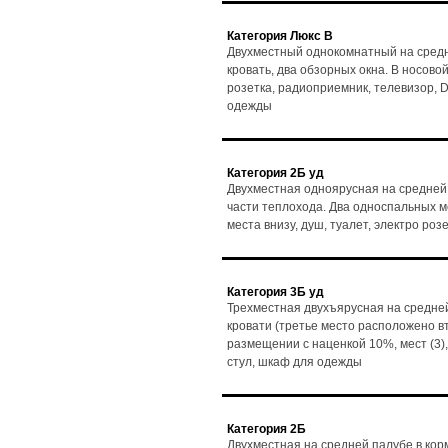
Категория Люкс В
Двухместный однокомнатный на средн
кровать, два обзорных окна. В носовой 
розетка, радиоприемник, телевизор, D
одежды
Категория 2Б уд
Двухместная одноярусная на средней 
части теплохода. Два односпальных мес
места внизу, душ, туалет, электро ро
Категория 3Б уд
Трехместная двухъярусная на средней
кровати (третье место расположено в
размещении с наценкой 10%, мест (3),
стул, шкаф для одежды
Категория 2Б
Двухместная на средней палубе в кор