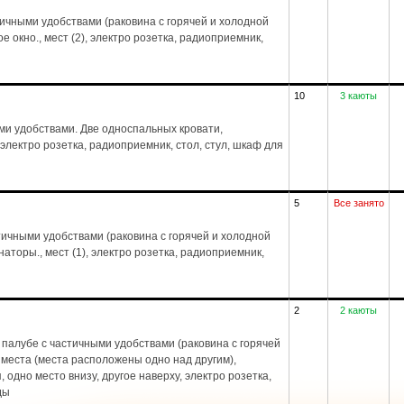
тичными удобствами (раковина с горячей и холодной
е окно., мест (2), электро розетка, радиоприемник,
10
3 каюты
ми удобствами. Две односпальных кровати,
 электро розетка, радиоприемник, стол, стул, шкаф для
5
Все занято
ичными удобствами (раковина с горячей и холодной
аторы., мест (1), электро розетка, радиоприемник,
2
2 каюты
палубе с частичными удобствами (раковина с горячей
 места (места расположены одно над другим),
, одно место внизу, другое наверху, электро розетка,
ды