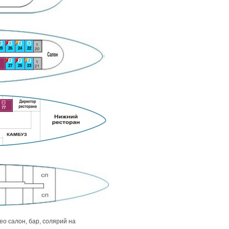
2
2
2
2
28
26
24
22
2
2
2
27
25
23
2
77
о салон, бар, солярий на