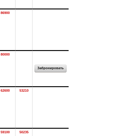
86900
80000
Забронировать
62600
53210
59100
50235