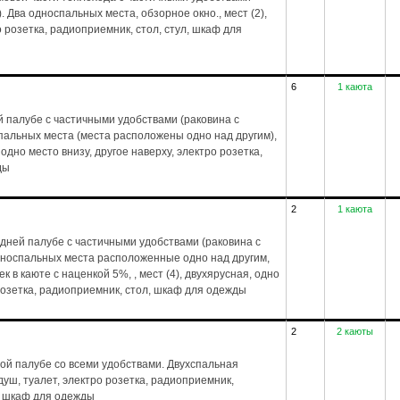
. Два односпальных места, обзорное окно., мест (2),
о розетка, радиоприемник, стол, стул, шкаф для
6
1 каюта
 палубе с частичными удобствами (раковина с
спальных места (места расположены одно над другим),
 одно место внизу, другое наверху, электро розетка,
ды
2
1 каюта
дней палубе с частичными удобствами (раковина с
дноспальных места расположенные одно над другим,
 в каюте с наценкой 5%, , мест (4), двухярусная, одно
 розетка, радиоприемник, стол, шкаф для одежды
2
2 каюты
ой палубе со всеми удобствами. Двухспальная
, душ, туалет, электро розетка, радиоприемник,
л, шкаф для одежды