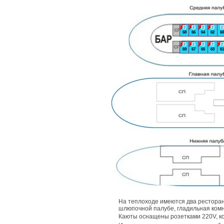
2
2
2
2
2
68
66
64
62
60
2
2
2
2
2
69
67
65
63
61
На теплоходе имеются два ресторан
шлюпочной палубе, гладильная комн
Каюты оснащены розетками 220V, 