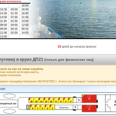
ремя московское
18:00
15:30
03:00
18:30
14:30
01:30
16:00
14:00
07:00
21:00
11:30
02:30
14:00
08:00
04:00
12:00
09:00
00:15
09:15
12:00
02:00
14:00
13:00
19
дней до начала круиза!
путевку в круиз ДП21
(только для физических лиц)
ните на нее на схеме корабля.
чии нужной категории каюты,
ерами компании.
аивает менеджер Компании «ВОЛГАПЛЁС». Агентство бронирует только категорию каю
2+1
Б
1
1
1
1
1
1
1
1
1
18
16
14
12
10
8
6
4
2
1
1
1
1
1
2+1
9
7
5
3
1
А