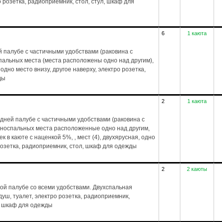
о розетка, радиоприемник, стол, стул, шкаф для
6
1 каюта
 палубе с частичными удобствами (раковина с
спальных места (места расположены одно над другим),
 одно место внизу, другое наверху, электро розетка,
ды
2
1 каюта
дней палубе с частичными удобствами (раковина с
дноспальных места расположенные одно над другим,
 в каюте с наценкой 5%, , мест (4), двухярусная, одно
 розетка, радиоприемник, стол, шкаф для одежды
2
2 каюты
ой палубе со всеми удобствами. Двухспальная
, душ, туалет, электро розетка, радиоприемник,
л, шкаф для одежды