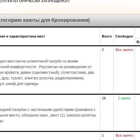
оров
КАТЕГОРИЧЕСКИ ЗАПРЕЩЕНО!!!
категорию каюты для бронирования)
ие и характеристика мест
Всего
Свободно
В
2
Все занято
доп.местом на шлюпочной палубе со всеми
енной комфортности . Рассчитан на размещение от
ые кровати, диван (одноместный), сплитсистема, два
1), душ, туалет, электро розетка, радиоприемник,
стул, шкаф для одежды
19
1 каюта
едней палубах с частичными удобствами (раковина с
ное место, обзорное окно., мест (1), электро розетка,
ды
1
Все занято