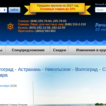
Личный 
Продажа круизов на 2027 год
Сезонные скидки до 10%
найти
.
Самара:
(846) 205-78-64, 205-78-65
Самара. Офис для частных лиц:
(846) 310-2-310
Казань:
(843) 292-12-58, 292-22-50
Ярославль:
(4852) 593-903
ды
Спецпредложения
Скидки
Изменения в круи
оград - Астрахань - Никольское - Волгоград - С
мара
ентября
2026
рибытие-Стоянка-Отплытие