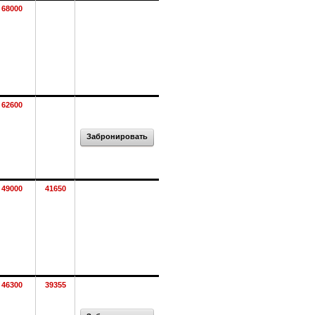
68000
62600
Забронировать
49000
41650
46300
39355