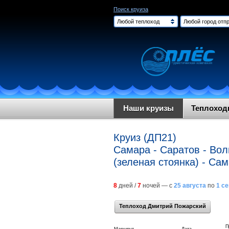
Поиск круиза
Любой теплоход
Любой город отпр
Наши круизы
Теплохо
Круиз (ДП21)
Самара - Саратов - Волг
(зеленая стоянка) - Са
8
дней /
7
ночей — с
25 августа
по
1 с
Теплоход Дмитрий Пожарский
П