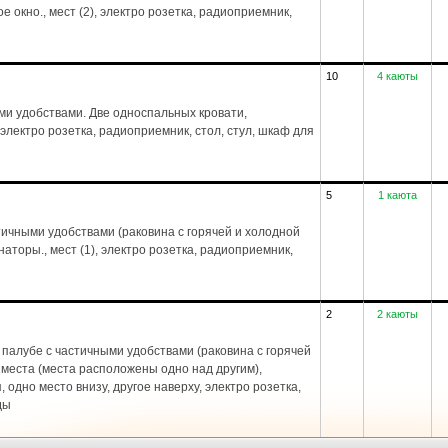
е окно., мест (2), электро розетка, радиоприемник,
10
4 каюты
ми удобствами. Две односпальных кровати,
 электро розетка, радиоприемник, стол, стул, шкаф для
5
1 каюта
ичными удобствами (раковина с горячей и холодной
аторы., мест (1), электро розетка, радиоприемник,
2
2 каюты
палубе с частичными удобствами (раковина с горячей
 места (места расположены одно над другим),
, одно место внизу, другое наверху, электро розетка,
ды