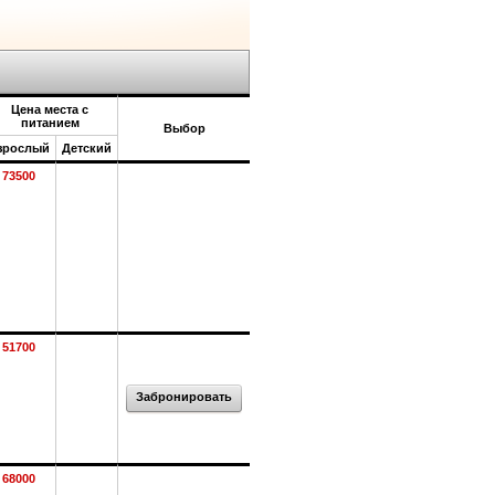
Цена места с
питанием
Выбор
зрослый
Детский
73500
51700
Забронировать
68000