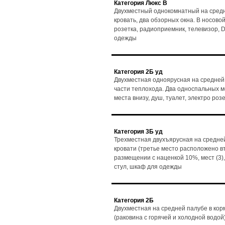
Категория Люкс В
Двухместный однокомнатный на средн
кровать, два обзорных окна. В носовой 
розетка, радиоприемник, телевизор, D
одежды
Категория 2Б уд
Двухместная одноярусная на средней 
части теплохода. Два односпальных мес
места внизу, душ, туалет, электро ро
Категория 3Б уд
Трехместная двухъярусная на средней
кровати (третье место расположено в
размещении с наценкой 10%, мест (3),
стул, шкаф для одежды
Категория 2Б
Двухместная на средней палубе в кор
(раковина с горячей и холодной водой)