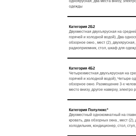
одноярусная, два места внизу, электр
одежды
Категория 2Б2
Двухместная двухъярусная на средней
горячей и холодной водой), Два одно
обзорное окно., мест (2), двухярусная,
радиоприемник, стол, шкаф для одеж
Категория 4Б2
Четырехместная двухъярусная на сре
горячей и холодной водой), Четыре о
обзорное окно. Размещение 3-х человек
место внизу, другое наверху, электро
Категория Полулюкс*
Двухместный однокомнатный на главн
кровать, два обзорных окна., мест (2)
холодильник, кондиционер, стол, сту