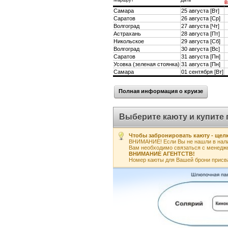
Маршрут
Дата
В
Самара
25 августа [Вт]
Саратов
26 августа [Ср]
Волгоград
27 августа [Чт]
Астрахань
28 августа [Пт]
Никольское
29 августа [Сб]
Волгоград
30 августа [Вс]
Саратов
31 августа [Пн]
Усовка (зеленая стоянка)
31 августа [Пн]
Самара
01 сентября [Вт]
Полная информация о круизе
Выберите каюту и купите 
Чтобы забронировать каюту - щелк
ВНИМАНИЕ! Если Вы не нашли в нали
Вам необходимо связаться с менедж
ВНИМАНИЕ АГЕНТСТВ!
Номер каюты для Вашей брони присв