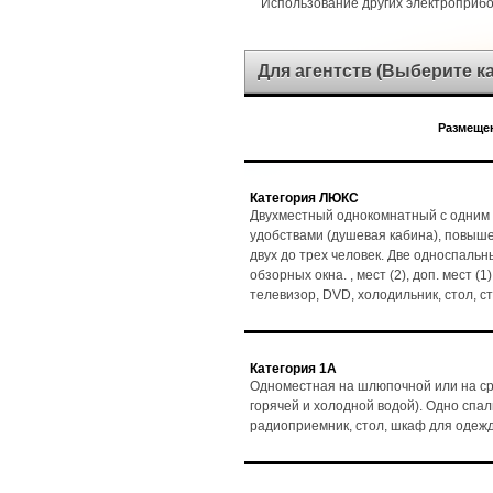
Использование других электроприб
Для агентств (Выберите 
Размещен
Категория ЛЮКС
Двухместный однокомнатный с одним 
удобствами (душевая кабина), повыш
двух до трех человек. Две односпальн
обзорных окна. , мест (2), доп. мест (
телевизор, DVD, холодильник, стол, 
Категория 1А
Одноместная на шлюпочной или на ср
горячей и холодной водой). Одно спаль
радиоприемник, стол, шкаф для одеж