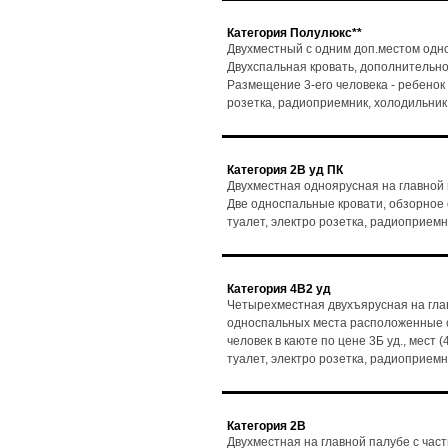
Категория Полулюкс**
Двухместный с одним доп.местом одно
Двухспальная кровать, дополнительно
Размещение 3-его человека - ребенок до
розетка, радиоприемник, холодильник
Категория 2В уд ПК
Двухместная одноярусная на главной
Две односпальные кровати, обзорное ок
туалет, электро розетка, радиоприемн
Категория 4В2 уд
Четырехместная двухъярусная на гла
односпальных места расположенные о
человек в каюте по цене 3Б уд., мест (
туалет, электро розетка, радиоприемн
Категория 2В
Двухместная на главной палубе с час