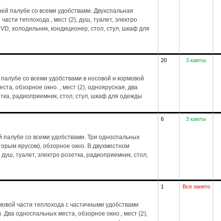
ей палубе со всеми удобствами. Двухспальная
части теплохода., мест (2), душ, туалет, электро
VD, холодильник, кондиционер, стол, стул, шкаф для
20
3 каюты
палубе со всеми удобствами в носовой и кормовой
та, обзорное окно. , мест (2), одноярусная, два
зетка, радиоприемник, стол, стул, шкаф для одежды
6
3 каюты
 палубе со всеми удобствами. Три односпальных
торым ярусом), обзорное окно. В двухместном
 душ, туалет, электро розетка, радиоприемник, стол,
1
Все занято
мовой части теплохода с частичными удобствами
. Два односпальных места, обзорное окно., мест (2),