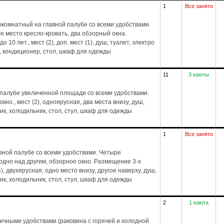
1
Все занято
комнатный на главной палубе со всеми удобствами.
е место кресло-кровать, два обзорный окна.
 10 лет., мест (2), доп. мест (1), душ, туалет, электро
, кондиционер, стол, шкаф для одежды
11
3 каюты
 палубе увеличенной площади со всеми удобствами.
но., мест (2), одноярусная, два места внизу, душ,
ик, холодильник, стол, стул, шкаф для одежды
1
Все занято
вной палубе со всеми удобствами. Четыре
дно над другим, обзорное окно. Размещение 3-х
4), двухярусная, одно место внизу, другое наверху, душ,
ик, холодильник, стол, стул, шкаф для одежды
2
1 каюта
тичными удобствами (раковина с горячей и холодной