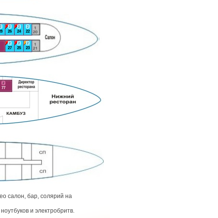
2
2
2
2
28
26
24
22
2
2
2
27
25
23
2
77
о салон, бар, солярий на
ноутбуков и электробритв.