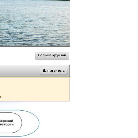
Больше круизов
Для агентств
т.