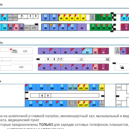
2
3
3
1
1
1
1
1
2
2
2
58
52
50
48
46
44
42
40
34
32
30
2
4
2
4
3
3
3
3
2
2
2
2
2
2
59
57
55
53
49
47
45
41
39
35
33
31
29
В
2
2
2
2
2
4
2
2+1
78
92
90
88
86
84
82
80
2
2
2
2
2
2
2
95
93
91
89
85
83
81
2
2
2
2
2
2
1
1
2
1
140
138
136
134
132
130
128
126
122
120
2
2
2
2
1
1
2
141
139
137
135
129
127
123
а на шлюпочной и главной палубах, киноконцертный зал, мызыкальный и виде
ата, медицинский пункт.
которые предназначены
ТОЛЬКО
для зарядки сотовых телефонов, планшетов, 