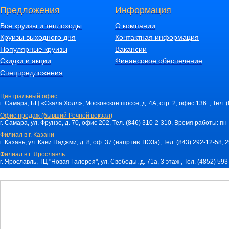
Предложения
Информация
Все круизы и теплоходы
О компании
Круизы выходного дня
Контактная информация
Популярные круизы
Вакансии
Скидки и акции
Финансовое обеспечение
Спецпредложения
Центральный офис
г. Самара, БЦ «Скала Холл», Московское шоссе, д. 4А, стр. 2, офис 136. , Тел. 
Офис продаж (бывший Речной вокзал)
г. Самара, ул. Фрунзе, д. 70, офис 202, Тел. (846) 310-2-310, Время работы: пн-
Филиал в г. Казани
г. Казань, ул. Кави Наджми, д. 8, оф. 37 (напртив ТЮЗа), Тел. (843) 292-12-58,
Филиал в г. Ярославль
г. Ярославль, ТЦ "Новая Галерея", ул. Свободы, д. 71a, 3 этаж , Тел. (4852) 59