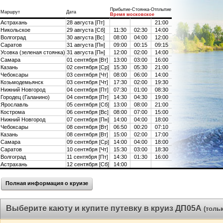
Прибытие-Стоянка-Отплытие
Маршрут
Дата
Время московское
Астрахань
28 августа [Пт]
21:00
Никольское
29 августа [Сб]
11:30
02:30
14:00
Волгоград
30 августа [Вс]
08:00
04:00
12:00
Саратов
31 августа [Пн]
09:00
00:15
09:15
Усовка (зеленая стоянка)
31 августа [Пн]
12:00
02:00
14:00
Самара
01 сентября [Вт]
13:00
03:00
16:00
Казань
02 сентября [Ср]
15:30
05:30
21:00
Чебоксары
03 сентября [Чт]
08:00
06:00
14:00
Козьмодемьянск
03 сентября [Чт]
17:30
02:00
19:30
Нижний Новгород
04 сентября [Пт]
07:30
01:00
08:30
Городец (Галанино)
04 сентября [Пт]
14:30
04:30
19:00
Ярославль
05 сентября [Сб]
13:00
08:00
21:00
Кострома
06 сентября [Вс]
08:00
07:00
15:00
Нижний Новгород
07 сентября [Пн]
14:00
04:00
18:00
Чебоксары
08 сентября [Вт]
06:50
00:20
07:10
Казань
08 сентября [Вт]
15:00
02:00
17:00
Самара
09 сентября [Ср]
14:00
04:00
18:00
Саратов
10 сентября [Чт]
15:30
03:00
18:30
Волгоград
11 сентября [Пт]
14:30
01:30
16:00
Астрахань
12 сентября [Сб]
14:00
Полная информация о круизе
Выберите каюту и купите путевку в круиз ДП05А
(толь