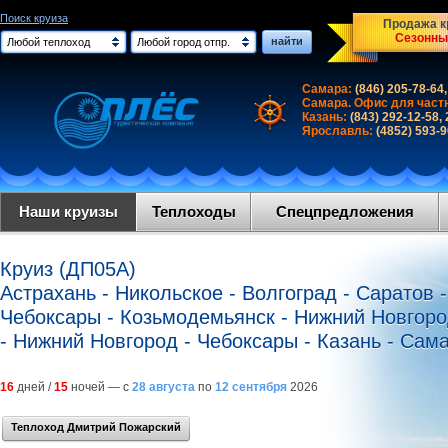
Поиск круиза
Продажа кр
Сезонны
найти
Любой теплоход
Любой город отпр.
Самара:
(846) 205-78-64,
Самара. Офис для част
Казань:
(843) 292-12-58,
Ярославль:
(4852) 593-
Наши круизы
Теплоходы
Спецпредложения
Круиз (ДП05А)
Астрахань - Никольское - Волгоград - Саратов -
Чебоксары - Козьмодемьянск - Нижний Новгород
- Нижний Новгород - Чебоксары - Казань - Сама
16
дней /
15
ночей — с
28 августа
по
12 сентября
2026
Теплоход Дмитрий Пожарский