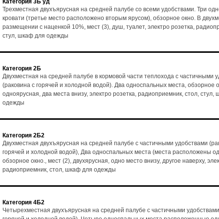
Категория 3Б уд
Трехместная двухъярусная на средней палубе со всеми удобствами. Три од
кровати (третье место расположено вторым ярусом), обзорное окно. В двух
размещении с наценкой 10%, мест (3), душ, туалет, электро розетка, радиоп
стул, шкаф для одежды
Категория 2Б
Двухместная на средней палубе в кормовой части теплохода с частичными 
(раковина с горячей и холодной водой). Два односпальных места, обзорное ок
одноярусная, два места внизу, электро розетка, радиоприемник, стол, стул,
одежды
Категория 2Б2
Двухместная двухъярусная на средней палубе с частичными удобствами (ра
горячей и холодной водой), Два односпальных места (места расположены од
обзорное окно., мест (2), двухярусная, одно место внизу, другое наверху, эле
радиоприемник, стол, шкаф для одежды
Категория 4Б2
Четырехместная двухъярусная на средней палубе с частичными удобствами