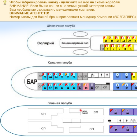
Чтобы забронировать каюту - щелкните на нее на схеме корабля.
ВНИМАНИЕ! Если Вы не нашли в наличии нужной категории каюты,
Вам необходимо связаться с менеджерами компании.
ВНИМАНИЕ АГЕНТСТВ!
Номер каюты для Вашей брони присваивает менеджер Компании «ВОЛГАПЛЁС». А
1
1
1
1
1
1
18
16
14
12
10
8
1
1
1
1
1
9
7
5
3
1
2
2
2
2
2
2
3
3
1
68
66
64
62
60
58
52
50
48
2
2
2
2
2
2
4
2
4
3
3
3
69
67
65
63
61
59
57
55
53
49
47
45
2
2
92
90
2
2
95
93