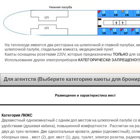
2
2
2
2
140
138
136
134
2
2
2
2
141
139
137
135
На теплоходе имеются два ресторана на шлюпочной и главной палубах, ки
шлюпочной палубе, гладильная комната, медицинский пункт.
Каюты оснащены розетками 220V, которые предназначены
ТОЛЬКО
для за
Использование других электроприборов
КАТЕГОРИЧЕСКИ ЗАПРЕЩЕНО!!
Для агентств (Выберите категорию каюты для брони
Размещение и характеристика мест
Категория ЛЮКС
Двухместный однокомнатный с одним доп.местом на шлюпочной палубе со 
удобствами (душевая кабина), повышенной комфортности . Рассчитан на р
двух до трех человек. Две односпальные кровати, диван (одноместный), спл
обзорных окна. , мест (2), доп. мест (1), душ, туалет, электро розетка, радио