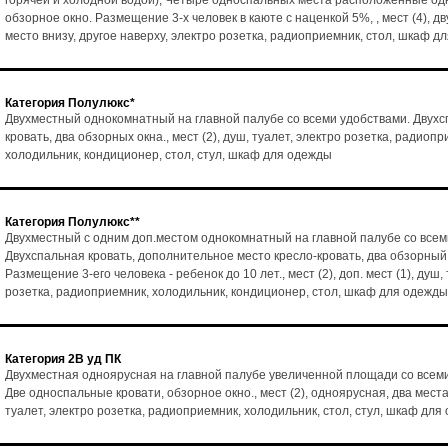
горячей и холодной водой), Четыре односпальных места расположенные одн
обзорное окно. Размещение 3-х человек в каюте с наценкой 5%, , мест (4), д
место внизу, другое наверху, электро розетка, радиоприемник, стол, шкаф д
Категория Полулюкс*
Двухместный однокомнатный на главной палубе со всеми удобствами. Двух
кровать, два обзорных окна., мест (2), душ, туалет, электро розетка, радиопр
холодильник, кондиционер, стол, стул, шкаф для одежды
Категория Полулюкс**
Двухместный с одним доп.местом однокомнатный на главной палубе со всем
Двухспальная кровать, дополнительное место кресло-кровать, два обзорный
Размещение 3-его человека - ребенок до 10 лет., мест (2), доп. мест (1), душ,
розетка, радиоприемник, холодильник, кондиционер, стол, шкаф для одежды
Категория 2В уд ПК
Двухместная одноярусная на главной палубе увеличенной площади со всем
Две односпальные кровати, обзорное окно., мест (2), одноярусная, два места
туалет, электро розетка, радиоприемник, холодильник, стол, стул, шкаф для