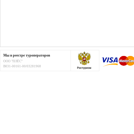
Мы в реестре туроператоров
ООО "ПЛЁС"
В031-00161-00/03281968