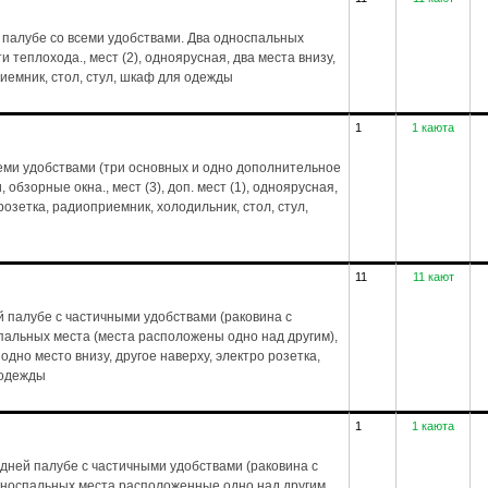
 палубе со всеми удобствами. Два односпальных
и теплохода., мест (2), одноярусная, два места внизу,
риемник, стол, стул, шкаф для одежды
1
1 каюта
еми удобствами (три основных и одно дополнительное
обзорные окна., мест (3), доп. мест (1), одноярусная,
 розетка, радиоприемник, холодильник, стол, стул,
11
11 кают
 палубе с частичными удобствами (раковина с
спальных места (места расположены одно над другим),
 одно место внизу, другое наверху, электро розетка,
 одежды
1
1 каюта
дней палубе с частичными удобствами (раковина с
дноспальных места расположенные одно над другим,