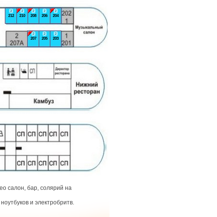
2
2
2
2
2
212
210
208
206
204
2
2
2
207
205
203
о салон, бар, солярий на
ноутбуков и электробритв.