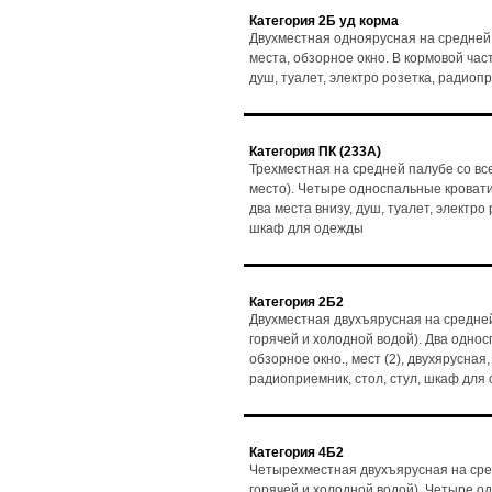
Категория 2Б уд корма
Двухместная одноярусная на средней
места, обзорное окно. В кормовой част
душ, туалет, электро розетка, радиоп
Категория ПК (233А)
Трехместная на средней палубе со вс
место). Четыре односпальные кровати, 
два места внизу, душ, туалет, электро
шкаф для одежды
Категория 2Б2
Двухместная двухъярусная на средней
горячей и холодной водой). Два одно
обзорное окно., мест (2), двухярусная,
радиоприемник, стол, стул, шкаф для
Категория 4Б2
Четырехместная двухъярусная на сре
горячей и холодной водой). Четыре о