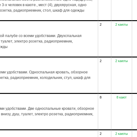
-х человек в каюте., мест (4), двухярусная, одно
 розетка, радиоприемник, стол, шкаф для одежды
2
2 каюты
ой палубе со всеми удобствами. Двухспальная
, туалет, электро розетка, радиоприемник,
дежды
2
2 каюты
еми удобствами. Односпальная кровать, обзорное
розетка, радиоприемник, холодильник, стул, шкаф для
8
8 кают
еми удобствами. Две односпальные кровати, обзорное
а внизу, душ, туалет, электро розетка, радиоприемник,
2
2 каюты