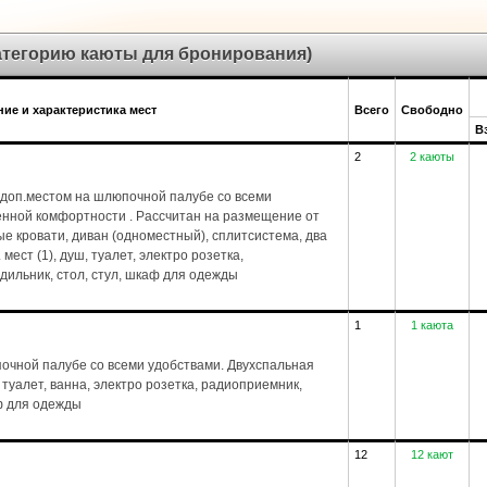
категорию каюты для бронирования)
ие и характеристика мест
Всего
Свободно
В
2
2 каюты
доп.местом на шлюпочной палубе со всеми
енной комфортности . Рассчитан на размещение от
ые кровати, диван (одноместный), сплитсистема, два
 мест (1), душ, туалет, электро розетка,
дильник, стол, стул, шкаф для одежды
1
1 каюта
чной палубе со всеми удобствами. Двухспальная
, туалет, ванна, электро розетка, радиоприемник,
ф для одежды
12
12 кают