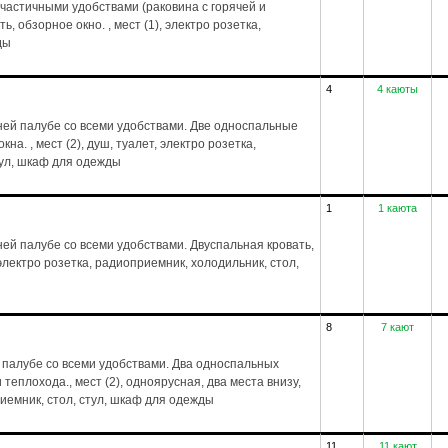
частичными удобствами (раковина с горячей и
, обзорное окно. , мест (1), электро розетка,
ды
4
4 каюты
ей палубе со всеми удобствами. Две односпальные
на. , мест (2), душ, туалет, электро розетка,
тул, шкаф для одежды
1
1 каюта
й палубе со всеми удобствами. Двуспальная кровать,
, электро розетка, радиоприемник, холодильник, стол,
8
7 кают
 палубе со всеми удобствами. Два односпальных
 теплохода., мест (2), одноярусная, два места внизу,
риемник, стол, стул, шкаф для одежды
11
11 кают