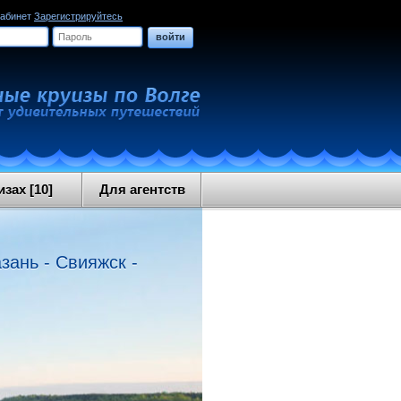
кабинет
Зарегистрируйтесь
войти
зах [10]
Для агентств
зань - Свияжск -