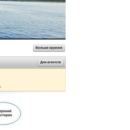
Больше круизов
Для агентств
т.