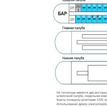
2
2
2
2
2
248
246
244
242
240
2
2
2
2
2
2
247
245
243
241
239
237
На теплоходе имеются два ресторан
шлюпочной палубе, гладильная комн
Каюты оснащены розетками 220V, 
Использование других электроприб