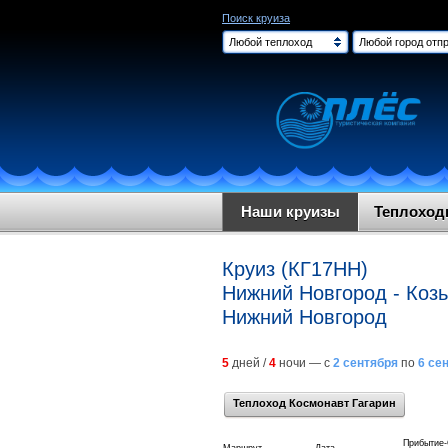
Поиск круиза
Любой теплоход
Любой город отпр
Наши круизы
Теплохо
Круиз (КГ17НН)
Нижний Новгород - Козь
Нижний Новгород
5
дней /
4
ночи — с
2 сентября
по
6 се
Теплоход Космонавт Гагарин
Прибытие-