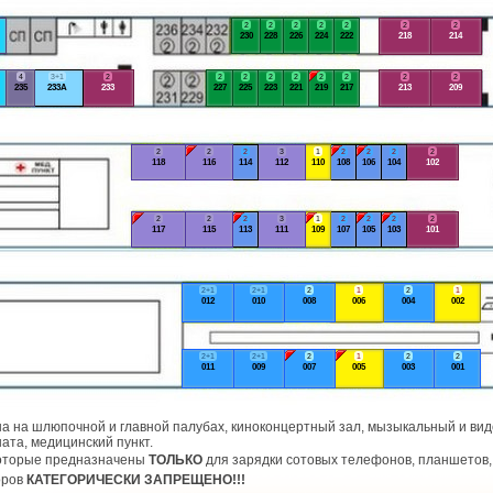
2
2
2
2
2
2
2
230
228
226
224
222
218
214
4
3+1
2
2
2
2
2
2
2
2
2
235
233А
233
227
225
223
221
219
217
213
209
2
2
2
3
1
2
2
2
2
118
116
114
112
110
108
106
104
102
2
2
2
3
1
2
2
2
2
117
115
113
111
109
107
105
103
101
2+1
2+1
2
1
2
1
012
010
008
006
004
002
2+1
2+1
2
1
2
2
011
009
007
005
003
001
а на шлюпочной и главной палубах, киноконцертный зал, мызыкальный и виде
ата, медицинский пункт.
которые предназначены
ТОЛЬКО
для зарядки сотовых телефонов, планшетов, 
оров
КАТЕГОРИЧЕСКИ ЗАПРЕЩЕНО!!!