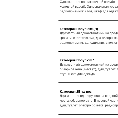
Одноместная на шлюпочной палубе с 
холодной водой). Односпальная кровать
радиоприемник, стол, шкаф для одеж
Категория Полулюкс (Н)
Двухместный однокомнатный на средн
кровати, сплитсистема, два обзорных ок
радиоприемник, холодильник, стол, с
Категория Полулюкс*
Двухместный однокомнатный на средне
обзорное окно., мест (2), душ, туалет
стул, шкаф для одежды
Категория 2Б уд нос
Двухместная одноярусная на средней
места, обзорное окно. В носовой части
душ, туалет, электро розетка, радиоп