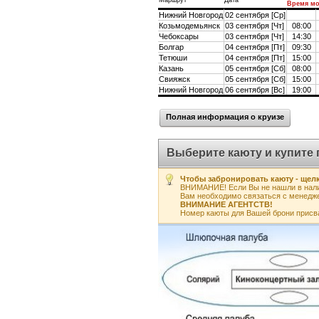
Маршрут
Дата
Время мо
Нижний Новгород
02 сентября [Ср]
Козьмодемьянск
03 сентября [Чт]
08:00
Чебоксары
03 сентября [Чт]
14:30
Болгар
04 сентября [Пт]
09:30
Тетюши
04 сентября [Пт]
15:00
Казань
05 сентября [Сб]
08:00
Свияжск
05 сентября [Сб]
15:00
Нижний Новгород
06 сентября [Вс]
19:00
Полная информация о круизе
Выберите каюту и купите 
Чтобы забронировать каюту - щелк
ВНИМАНИЕ! Если Вы не нашли в нали
Вам необходимо связаться с менедж
ВНИМАНИЕ АГЕНТСТВ!
Номер каюты для Вашей брони присв