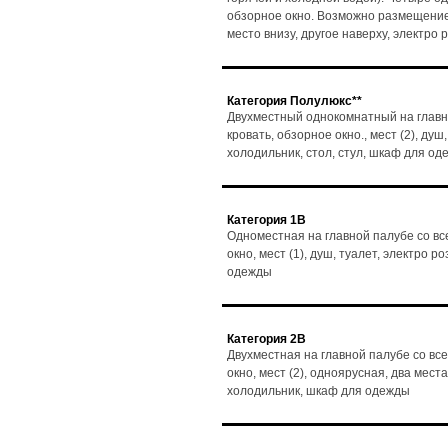
обзорное окно. Возможно размещение 3
место внизу, другое наверху, электро
Категория Полулюкс**
Двухместный однокомнатный на главн
кровать, обзорное окно., мест (2), душ
холодильник, стол, стул, шкаф для о
Категория 1В
Одноместная на главной палубе со вс
окно, мест (1), душ, туалет, электро 
одежды
Категория 2В
Двухместная на главной палубе со вс
окно, мест (2), одноярусная, два мест
холодильник, шкаф для одежды