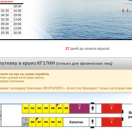
сковское
18:00
02:30
10:30
04:30
19:00
03:30
13:00
05:00
20:00
05:00
13:00
03:30
18:30
27
дней до начала круиза!
путевку в круиз КГ17НН
(только для физических лиц)
ните на нее на схеме корабля.
чии нужной категории каюты,
ерами компании.
аивает менеджер Компании «ВОЛГАПЛЁС». Агентство бронирует только категорию каю
1
1
1
1
1
1
1
2
2+1
314
312
310
308
306
304
302
В
Б
1
1
1
1
1
2+1
309
307
305
303
301
А