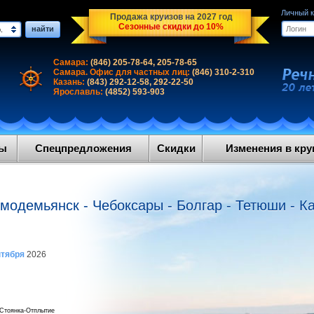
Личный 
Продажа круизов на 2027 год
Сезонные скидки до 10%
найти
.
Самара:
(846) 205-78-64, 205-78-65
Самара. Офис для частных лиц:
(846) 310-2-310
Казань:
(843) 292-12-58, 292-22-50
Ярославль:
(4852) 593-903
ды
Спецпредложения
Скидки
Изменения в круи
модемьянск - Чебоксары - Болгар - Тетюши - Ка
нтября
2026
Стоянка-Отплытие