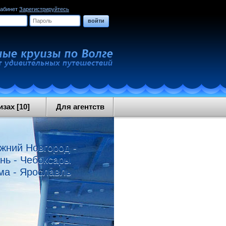
кабинет
Зарегистрируйтесь
войти
зах [10]
Для агентств
ижний Новгород -
ань - Чебоксары
ома - Ярославль