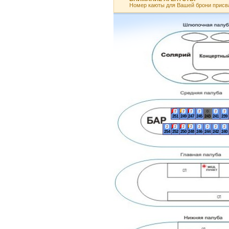
Номер каюты для Вашей брони присв
2
2
2
2
0
2
2
251
249
247
245
243
241
239
2
2
2
2
2
2
2
2
254
252
250
248
246
244
242
240