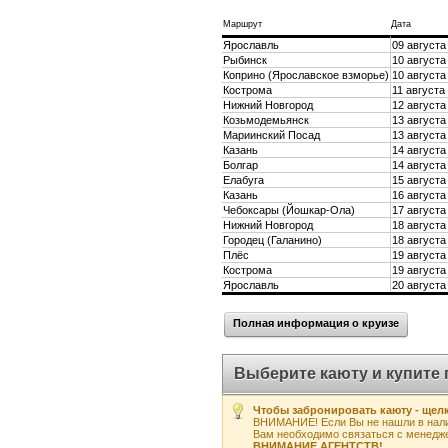
Маршрут
Дата
Ярославль
09 августа 
Рыбинск
10 августа
Коприно (Ярославское взморье)
10 августа
Кострома
11 августа 
Нижний Новгород
12 августа
Козьмодемьянск
13 августа 
Мариинский Посад
13 августа 
Казань
14 августа 
Болгар
14 августа 
Елабуга
15 августа
Казань
16 августа 
Чебоксары (Йошкар-Ола)
17 августа
Нижний Новгород
18 августа 
Городец (Галанино)
18 августа 
Плёс
19 августа
Кострома
19 августа
Ярославль
20 августа 
Полная информация о круизе
Выберите каюту и купите 
Чтобы забронировать каюту - щелк
ВНИМАНИЕ! Если Вы не нашли в нали
Вам необходимо связаться с менедж
ВНИМАНИЕ АГЕНТСТВ!