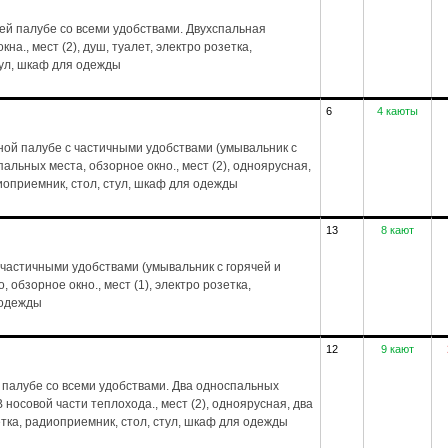
ей палубе со всеми удобствами. Двухспальная
на., мест (2), душ, туалет, электро розетка,
тул, шкаф для одежды
6
4 каюты
ой палубе с частичными удобствами (умывальник с
пальных места, обзорное окно., мест (2), одноярусная,
диоприемник, стол, стул, шкаф для одежды
13
8 кают
частичными удобствами (умывальник с горячей и
 обзорное окно., мест (1), электро розетка,
 одежды
12
9 кают
 палубе со всеми удобствами. Два односпальных
 носовой части теплохода., мест (2), одноярусная, два
зетка, радиоприемник, стол, стул, шкаф для одежды