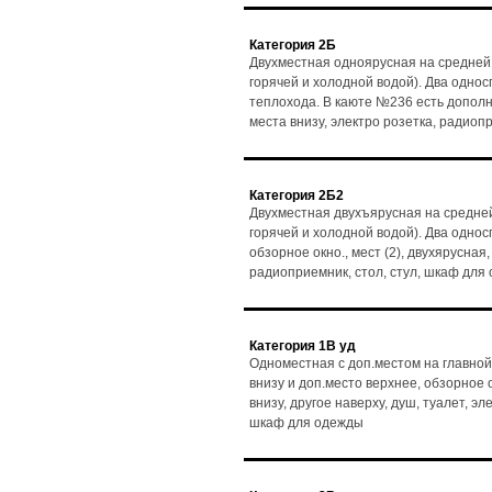
Категория 2Б
Двухместная одноярусная на средней
горячей и холодной водой). Два однос
теплохода. В каюте №236 есть дополни
места внизу, электро розетка, радиоп
Категория 2Б2
Двухместная двухъярусная на средней
горячей и холодной водой). Два одно
обзорное окно., мест (2), двухярусная,
радиоприемник, стол, стул, шкаф для
Категория 1В уд
Одноместная с доп.местом на главной
внизу и доп.место верхнее, обзорное ок
внизу, другое наверху, душ, туалет, э
шкаф для одежды