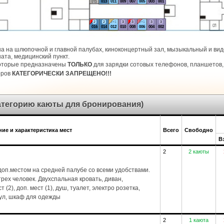
013
011
009
007
005
003
001
2
2
2+1
3
3
2+1
3
3
016
014
012
010
008
006
004
002
а на шлюпочной и главной палубах, киноконцертный зал, мызыкальный и виде
ата, медицинский пункт.
которые предназначены
ТОЛЬКО
для зарядки сотовых телефонов, планшетов, 
оров
КАТЕГОРИЧЕСКИ ЗАПРЕЩЕНО!!!
категорию каюты для бронирования)
ие и характеристика мест
Всего
Свободно
В
2
2 каюты
оп.местом на средней палубе со всеми удобствами.
рех человек. Двухспальная кровать, диван,
 (2), доп. мест (1), душ, туалет, электро розетка,
тул, шкаф для одежды
2
1 каюта