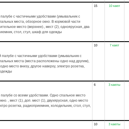
15
10 кают
 палубе с частичными удобствами (умывальник с
пальных места, обзорное окно. В кормовой части
тельное место (верхнее)., мест (2), одноярусная, два
риемник, стол, стул, шкаф для одежды
10
7 кают
 палубе с частичными удобствами (умывальник с
спальных места (места расположены одно над другим),
 одно место внизу, другое наверху, электро розетка,
 одежды
6
3 каюты
 палубе со всеми удобствами. Одно спальное место
но. , мест (1), доп. мест (1), двухярусная, одно место
лектро розетка, радиоприемник, холодильник, стол, стул,
10
3 каюты