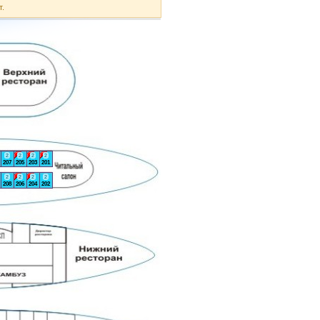
т.
2
2
2
2
207
205
203
201
2
2
2
2
208
206
204
202