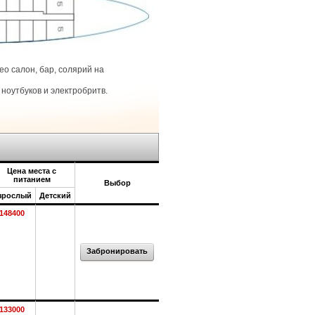
о салон, бар, солярий на
ноутбуков и электробритв.
Цена места с
питанием
Выбор
зрослый
Детский
148400
Забронировать
133000