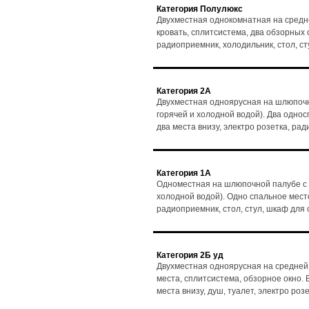
Категория Полулюкс
Двухместная однокомнатная на средн
кровать, сплитсистема, два обзорных ок
радиоприемник, холодильник, стол, с
Категория 2А
Двухместная одноярусная на шлюпочн
горячей и холодной водой). Два однос
два места внизу, электро розетка, ра
Категория 1А
Одноместная на шлюпочной палубе с 
холодной водой). Одно спальное место,
радиоприемник, стол, стул, шкаф для
Категория 2Б уд
Двухместная одноярусная на средней
места, сплитсистема, обзорное окно. В
места внизу, душ, туалет, электро ро