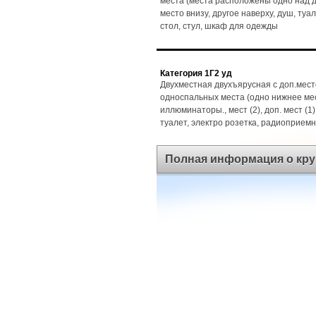
места (места расположены одно над др
место внизу, другое наверху, душ, туа
стол, стул, шкаф для одежды
Категория 1Г2 уд
Двухместная двухъярусная с доп.мест
односпальных места (одно нижнее мес
иллюминаторы., мест (2), доп. мест (1)
туалет, электро розетка, радиоприемн
Полная информация о кру