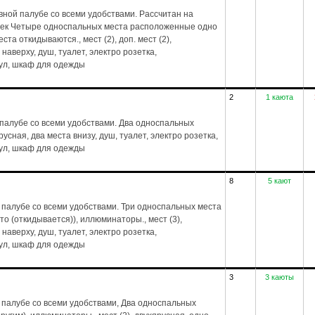
ной палубе со всеми удобствами. Рассчитан на
век Четыре односпальных места расположенные одно
та откидываются., мест (2), доп. мест (2),
 наверху, душ, туалет, электро розетка,
тул, шкаф для одежды
2
1 каюта
палубе со всеми удобствами. Два односпальных
русная, два места внизу, душ, туалет, электро розетка,
тул, шкаф для одежды
8
5 кают
палубе со всеми удобствами. Три односпальных места
то (откидывается)), иллюминаторы., мест (3),
 наверху, душ, туалет, электро розетка,
тул, шкаф для одежды
3
3 каюты
 палубе со всеми удобствами, Два односпальных