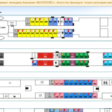
аивает менеджер Компании «ВОЛГАПЛЁС». Агентство бронирует только категорию каю
1
1
1
1
2
2
2
2
315
313
311
309
307
305
303
301
1
1
1
1
1
1
1
1
1
2
2
326
324
322
320
318
316
314
312
310
304
302
0
2+1
2
2
2
2
2
2
2
2
237
233
225
223
221
217
215
213
211
209
0
2
2+1
2
2
2
2
2
2
2
2
238
236
234
226
224
222
218
216
214
212
210
1+1
1+1
2+2
2+2
2+2
2+2
2+2
2
1+1
117
115
113
111
109
107
105
103
101
1+1
1+1
2+2
2+2
2+2
2+2
2+2
2
1+1
118
116
114
112
110
108
106
104
102
2
2+1
3
3
2+1
3
3