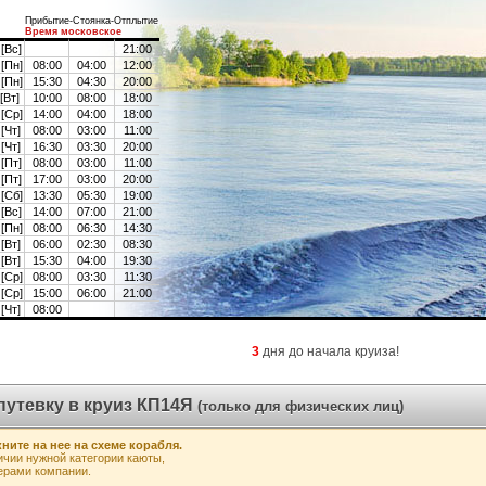
Прибытие-Стоянка-Отплытие
Время московское
[Вс]
21:00
 [Пн]
08:00
04:00
12:00
 [Пн]
15:30
04:30
20:00
[Вт]
10:00
08:00
18:00
 [Ср]
14:00
04:00
18:00
[Чт]
08:00
03:00
11:00
[Чт]
16:30
03:30
20:00
[Пт]
08:00
03:00
11:00
[Пт]
17:00
03:00
20:00
 [Сб]
13:30
05:30
19:00
[Вс]
14:00
07:00
21:00
 [Пн]
08:00
06:30
14:30
[Вт]
06:00
02:30
08:30
[Вт]
15:30
04:00
19:30
 [Ср]
08:00
03:30
11:30
 [Ср]
15:00
06:00
21:00
[Чт]
08:00
3
дня до начала круиза!
путевку в круиз КП14Я
(только для физических лиц)
ните на нее на схеме корабля.
чии нужной категории каюты,
ерами компании.