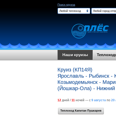
Поиск круиза
Любой теплоход
Любой город отпр
Наши круизы
Теплохо
Круиз (КП14Я)
Ярославль - Рыбинск - 
Козьмодемьянск - Марии
(Йошкар-Ола) - Нижний 
12
дней /
11
ночей — с
9 августа
по
20 
Теплоход Капитан Пушкарев