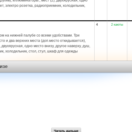
угим), иллюминаторы., мест (2), двухярусная, одно
лет, электро розетка, радиоприемник, холодильник,
4
2 каюты
ом на нижней палубе со всеми удобствами. Три
то и два верхних места (доп.место откидывается),
, двухярусная, одно место внизу, другое наверху, душ,
ик, холодильник, стол, стул, шкаф для одежды
изе
Читать дальше