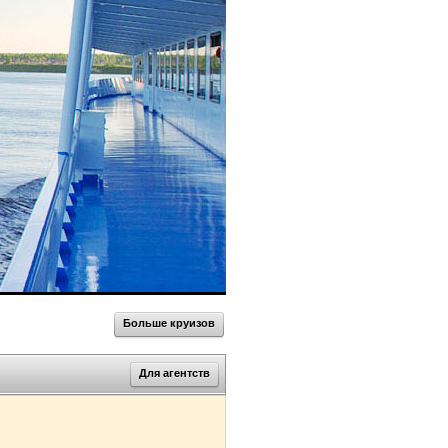
Больше круизов
Для агентств