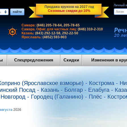
Личный 
Продажа круизов на 2027 год
Сезонные скидки до 10%
найти
.
Самара:
(846) 205-78-64, 205-78-65
Самара. Офис для частных лиц:
(846) 310-2-310
Казань:
(843) 292-12-58, 292-22-50
Ярославль:
(4852) 593-903
ды
Спецпредложения
Скидки
Изменения в круи
Коприно (Ярославское взморье) - Кострома - Н
нский Посад - Казань - Болгар - Елабуга - Каз
Новгород - Городец (Галанино) - Плёс - Костр
августа
2026