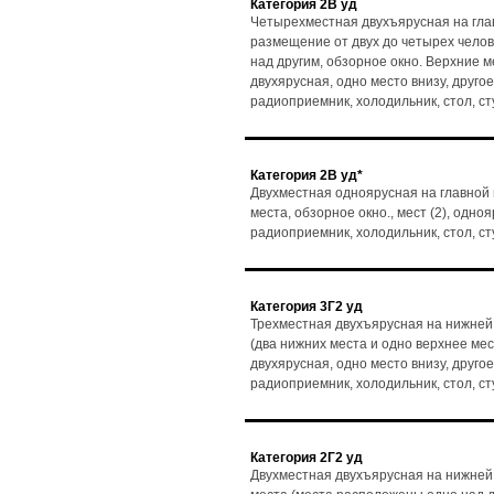
Категория 2В уд
Четырехместная двухъярусная на глав
размещение от двух до четырех чело
над другим, обзорное окно. Верхние мес
двухярусная, одно место внизу, другое
радиоприемник, холодильник, стол, с
Категория 2В уд*
Двухместная одноярусная на главной 
места, обзорное окно., мест (2), одноя
радиоприемник, холодильник, стол, с
Категория 3Г2 уд
Трехместная двухъярусная на нижней 
(два нижних места и одно верхнее мес
двухярусная, одно место внизу, другое
радиоприемник, холодильник, стол, с
Категория 2Г2 уд
Двухместная двухъярусная на нижней