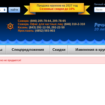
Личный 
Продажа круизов на 2027 год
Сезонные скидки до 10%
найти
.
Самара:
(846) 205-78-64, 205-78-65
Самара. Офис для частных лиц:
(846) 310-2-310
Казань:
(843) 292-12-58, 292-22-50
Ярославль:
(4852) 593-903
ды
Спецпредложения
Скидки
Изменения в круи
уиз не продаются!