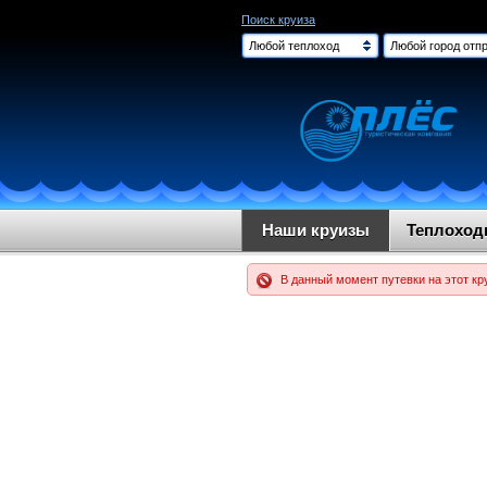
Поиск круиза
Любой теплоход
Любой город отпр
Наши круизы
Теплохо
В данный момент путевки на этот кр