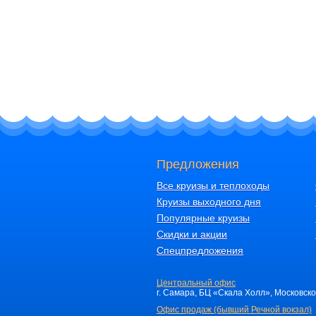
Предложения
Все круизы и теплоходы
Круизы выходного дня
Популярные круизы
Скидки и акции
Спецпредложения
Центральный офис
г. Самара, БЦ «Скала Холл», Московское 
Офис продаж (бывший Речной вокзал)