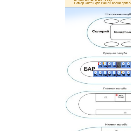
Номер каюты для Вашей брони присв
2
2
2
2
0
2
2
251
249
247
245
243
241
239
2
2
2
2
2
2
2
2
254
252
250
248
246
244
242
240