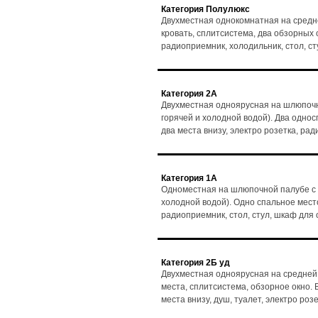
Категория Полулюкс
Двухместная однокомнатная на средн
кровать, сплитсистема, два обзорных ок
радиоприемник, холодильник, стол, с
Категория 2А
Двухместная одноярусная на шлюпочн
горячей и холодной водой). Два однос
два места внизу, электро розетка, ра
Категория 1А
Одноместная на шлюпочной палубе с 
холодной водой). Одно спальное место,
радиоприемник, стол, стул, шкаф для
Категория 2Б уд
Двухместная одноярусная на средней
места, сплитсистема, обзорное окно. В
места внизу, душ, туалет, электро ро