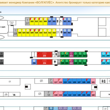
аивает менеджер Компании «ВОЛГАПЛЁС». Агентство бронирует только категорию каю
1
1
1
1
2
2
2
2
315
313
311
309
307
305
303
301
1
1
1
1
1
1
1
1
1
2
2
326
324
322
320
318
316
314
312
310
304
302
0
2+1
2
2
2
2
2
2
2
2
237
233
225
223
221
217
215
213
211
209
0
2
2+1
2
2
2
2
2
2
2
2
238
236
234
226
224
222
218
216
214
212
210
1+1
1+1
2+2
2+2
2+2
2+2
2+2
2
1+1
117
115
113
111
109
107
105
103
101
1+1
1+1
2+2
2+2
2+2
2+2
2+2
2
1+1
118
116
114
112
110
108
106
104
102
2
2+1
3
3
2+1
3
3