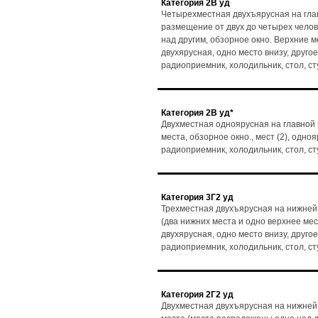
Категория 2В уд
Четырехместная двухъярусная на глав
размещение от двух до четырех чело
над другим, обзорное окно. Верхние мес
двухярусная, одно место внизу, другое
радиоприемник, холодильник, стол, с
Категория 2В уд*
Двухместная одноярусная на главной 
места, обзорное окно., мест (2), одноя
радиоприемник, холодильник, стол, с
Категория 3Г2 уд
Трехместная двухъярусная на нижней 
(два нижних места и одно верхнее мес
двухярусная, одно место внизу, другое
радиоприемник, холодильник, стол, с
Категория 2Г2 уд
Двухместная двухъярусная на нижней