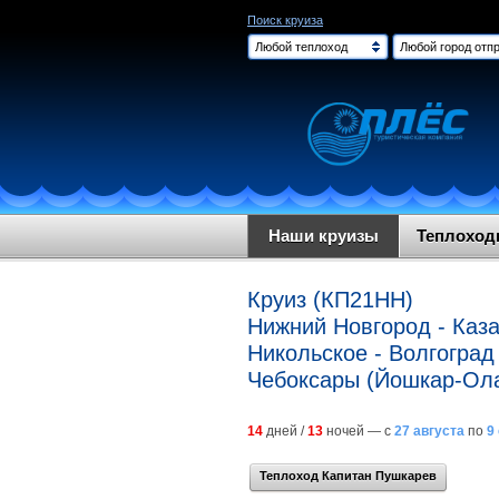
Поиск круиза
Любой теплоход
Любой город отпр
Наши круизы
Теплохо
Круиз (КП21НН)
Нижний Новгород - Каза
Никольское - Волгоград 
Чебоксары (Йошкар-Ола
14
дней /
13
ночей — с
27 августа
по
9
Теплоход Капитан Пушкарев