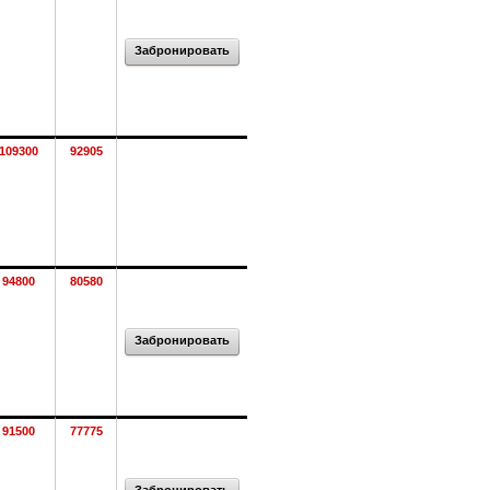
Забронировать
109300
92905
94800
80580
Забронировать
91500
77775