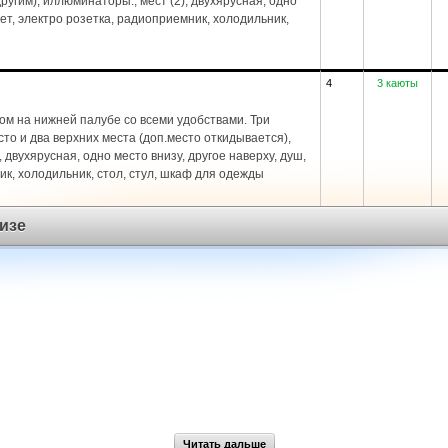
угим), иллюминаторы., мест (2), двухярусная, одно
лет, электро розетка, радиоприемник, холодильник,
4
3 каюты
ом на нижней палубе со всеми удобствами. Три
то и два верхних места (доп.место откидывается),
, двухярусная, одно место внизу, другое наверху, душ,
ик, холодильник, стол, стул, шкаф для одежды
изе
Читать дальше