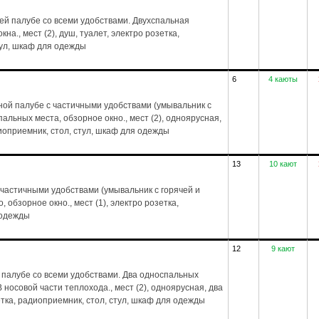
ей палубе со всеми удобствами. Двухспальная
на., мест (2), душ, туалет, электро розетка,
тул, шкаф для одежды
6
4 каюты
ой палубе с частичными удобствами (умывальник с
пальных места, обзорное окно., мест (2), одноярусная,
диоприемник, стол, стул, шкаф для одежды
13
10 кают
частичными удобствами (умывальник с горячей и
 обзорное окно., мест (1), электро розетка,
 одежды
12
9 кают
 палубе со всеми удобствами. Два односпальных
 носовой части теплохода., мест (2), одноярусная, два
зетка, радиоприемник, стол, стул, шкаф для одежды