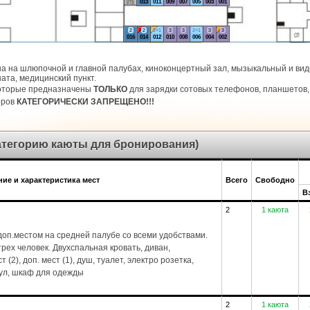
013
011
009
007
005
003
001
2
2
2+1
3
3
2+1
3
3
016
014
012
010
008
006
004
002
а на шлюпочной и главной палубах, киноконцертный зал, мызыкальный и виде
ата, медицинский пункт.
которые предназначены
ТОЛЬКО
для зарядки сотовых телефонов, планшетов, 
оров
КАТЕГОРИЧЕСКИ ЗАПРЕЩЕНО!!!
категорию каюты для бронирования)
ие и характеристика мест
Всего
Свободно
В
2
1 каюта
оп.местом на средней палубе со всеми удобствами.
рех человек. Двухспальная кровать, диван,
 (2), доп. мест (1), душ, туалет, электро розетка,
тул, шкаф для одежды
2
1 каюта