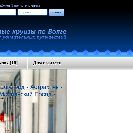
кабинет
Зарегистрируйтесь
войти
зах [10]
Для агентств
олгоград - Астрахань -
- Мариинский Посад -