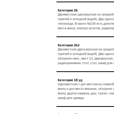
Категория 2Б
Двухместная одноярусная на средней
горячей и холодной водой). Два однос
теплохода. В каюте №236 есть дополни
места внизу, электро розетка, радиоп
Категория 2Б2
Двухместная двухъярусная на средней
горячей и холодной водой). Два одно
обзорное окно., мест (2), двухярусная,
радиоприемник, стол, стул, шкаф для
Категория 1В уд
Одноместная с доп.местом на главной
внизу и доп.место верхнее, обзорное ок
внизу, другое наверху, душ, туалет, э
шкаф для одежды