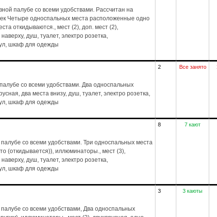
ной палубе со всеми удобствами. Рассчитан на
век Четыре односпальных места расположенные одно
та откидываются., мест (2), доп. мест (2),
 наверху, душ, туалет, электро розетка,
тул, шкаф для одежды
2
Все занято
палубе со всеми удобствами. Два односпальных
русная, два места внизу, душ, туалет, электро розетка,
тул, шкаф для одежды
8
7 кают
палубе со всеми удобствами. Три односпальных места
то (откидывается)), иллюминаторы., мест (3),
 наверху, душ, туалет, электро розетка,
тул, шкаф для одежды
3
3 каюты
 палубе со всеми удобствами, Два односпальных