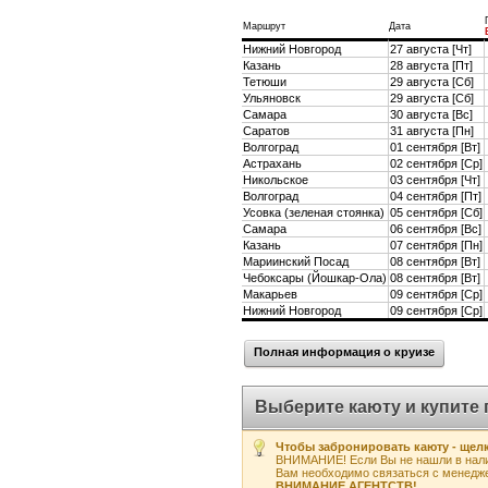
Маршрут
Дата
Нижний Новгород
27 августа [Чт]
Казань
28 августа [Пт]
Тетюши
29 августа [Сб]
Ульяновск
29 августа [Сб]
Самара
30 августа [Вс]
Саратов
31 августа [Пн]
Волгоград
01 сентября [Вт]
Астрахань
02 сентября [Ср]
Никольское
03 сентября [Чт]
Волгоград
04 сентября [Пт]
Усовка (зеленая стоянка)
05 сентября [Сб]
Самара
06 сентября [Вс]
Казань
07 сентября [Пн]
Мариинский Посад
08 сентября [Вт]
Чебоксары (Йошкар-Ола)
08 сентября [Вт]
Макарьев
09 сентября [Ср]
Нижний Новгород
09 сентября [Ср]
Полная информация о круизе
Выберите каюту и купите 
Чтобы забронировать каюту - щелк
ВНИМАНИЕ! Если Вы не нашли в нали
Вам необходимо связаться с менедж
ВНИМАНИЕ АГЕНТСТВ!