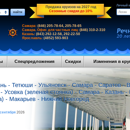
Личный 
Продажа круизов на 2027 год
Сезонные скидки до 10%
найти
.
Самара:
(846) 205-78-64, 205-78-65
Самара. Офис для частных лиц:
(846) 310-2-310
Казань:
(843) 292-12-58, 292-22-50
Ярославль:
(4852) 593-903
ды
Спецпредложения
Скидки
Изменения в круи
нь - Тетюши - Ульяновск - Самара - Саратов - В
- Усовка (зеленая стоянка) - Самара - Казань 
) - Макарьев - Нижний Новгород
 сентября
2026