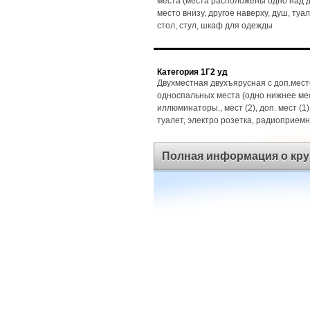
места (места расположены одно над др
место внизу, другое наверху, душ, туа
стол, стул, шкаф для одежды
Категория 1Г2 уд
Двухместная двухъярусная с доп.мест
односпальных места (одно нижнее мес
иллюминаторы., мест (2), доп. мест (1)
туалет, электро розетка, радиоприемн
Полная информация о кру