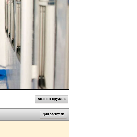
Больше круизов
Для агентств