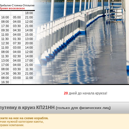
Прибытие-Стоянка-Отплытие
Время московское
18:00
16:00
05:00
21:00
08:00
04:00
12:00
17:30
03:30
21:00
09:30
04:30
14:00
11:00
04:00
15:00
11:30
01:30
13:00
12:30
07:30
20:00
11:00
03:00
14:00
08:00
04:00
12:00
11:30
02:30
14:00
13:00
04:00
17:00
17:00
04:00
21:00
08:00
03:30
11:30
14:30
06:30
21:00
08:00
03:00
11:00
16:30
20
дней до начала круиза!
путевку в круиз КП21НН
(только для физических лиц)
ните на нее на схеме корабля.
чии нужной категории каюты,
ерами компании.