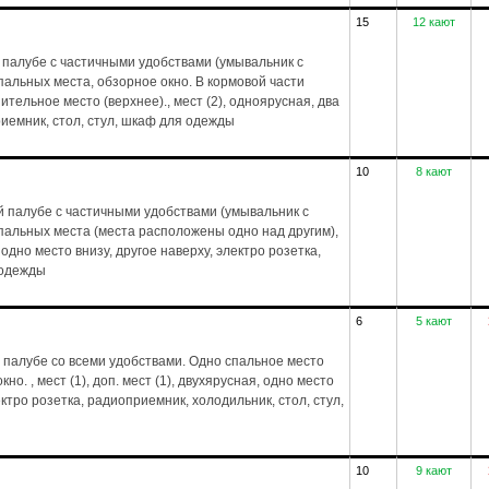
15
12 кают
 палубе с частичными удобствами (умывальник с
пальных места, обзорное окно. В кормовой части
тельное место (верхнее)., мест (2), одноярусная, два
риемник, стол, стул, шкаф для одежды
10
8 кают
 палубе с частичными удобствами (умывальник с
спальных места (места расположены одно над другим),
 одно место внизу, другое наверху, электро розетка,
 одежды
6
5 кают
 палубе со всеми удобствами. Одно спальное место
но. , мест (1), доп. мест (1), двухярусная, одно место
лектро розетка, радиоприемник, холодильник, стол, стул,
10
9 кают