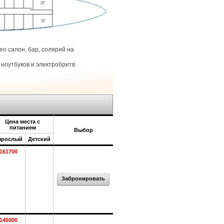
о салон, бар, солярий на
ноутбуков и электробритв.
Цена места с
питанием
Выбор
зрослый
Детский
161700
Забронировать
145000