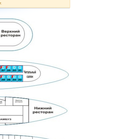
т.
2
2
2
2
207
205
203
201
2
2
2
2
208
206
204
202