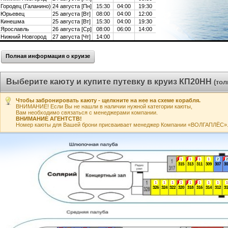
Городец (Галанино)
24 августа [Пн]
15:30
04:00
19:30
Юрьевец
25 августа [Вт]
08:00
04:00
12:00
Кинешма
25 августа [Вт]
15:30
04:00
19:30
Ярославль
26 августа [Ср]
08:00
06:00
14:00
Нижний Новгород
27 августа [Чт]
14:00
Полная информация о круизе
Выберите каюту и купите путевку в круиз КП20НН
(то
Чтобы забронировать каюту - щелкните на нее на схеме корабля.
ВНИМАНИЕ! Если Вы не нашли в наличии нужной категории каюты,
Вам необходимо связаться с менеджерами компании.
ВНИМАНИЕ АГЕНТСТВ!
Номер каюты для Вашей брони присваивает менеджер Компании «ВОЛГАПЛЁС». А
1
1
1
1
2
2
315
313
311
309
307
30
1
1
1
1
1
1
1
1
1
326
324
322
320
318
316
314
312
31