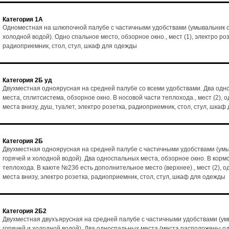
Категория 1А
Одноместная на шлюпочной палубе с частичными удобствами (умывальник с
холодной водой). Одно спальное место, обзорное окно., мест (1), электро роз
радиоприемник, стол, стул, шкаф для одежды
Категория 2Б уд
Двухместная одноярусная на средней палубе со всеми удобствами. Два од
места, сплитсистема, обзорное окно. В носовой части теплохода., мест (2), 
места внизу, душ, туалет, электро розетка, радиоприемник, стол, стул, шка
Категория 2Б
Двухместная одноярусная на средней палубе с частичными удобствами (умы
горячей и холодной водой). Два односпальных места, обзорное окно. В корм
теплохода. В каюте №236 есть дополнительное место (верхнее)., мест (2), о
места внизу, электро розетка, радиоприемник, стол, стул, шкаф для одежды
Категория 2Б2
Двухместная двухъярусная на средней палубе с частичными удобствами (ум
горячей и холодной водой). Два односпальных места (места расположены од