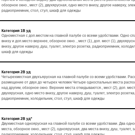
обзорное окно., мест (2), двухярусная, одно место внизу, другое наверху, эле
радиоприемник, стол, стул, шкаф для одежды
Категория 1В уд
Одноместная с доп.местом на главной палубе со всеми удобствами. Одно с
внизу и доп.место верхнее, обзорное окно. , мест (1), доп. мест (1), двухярус
внизу, другое наверху, душ, туалет, электро розетка, радиоприемник, холодиль
шкаф для одежды
Категория 2В уд
Четырехместная двухъярусная на главной палубе со всеми удобствами. Рас
размещение от двух до четырех человек Четыре односпальных места расп
над другим, обзорное окно. Верхние места откидываются., мест (2), доп. мест 
двухярусная, одно место внизу, другое наверху, душ, туалет, электро розетка
радиоприемник, холодильник, стол, стул, шкаф для одежды
Категория 2В уд*
Двухместная одноярусная на главной палубе со всеми удобствами. Два одн
места, обзорное окно., мест (2), одноярусная, два места внизу, душ, туалет, 
радиоприемник, холодильник, стол, стул, шкаф для одежды