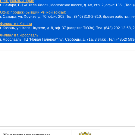
Центральный офис
г. Самара, БЦ «Скала Холл», Московское шоссе, д. 4А, стр. 2, офис 136. , Тел. 
Офис продаж (бывший Речной вокзал)
г. Самара, ул. Фрунзе, д. 70, офис 202, Тел. (846) 310-2-310, Время работы: пн-
Филиал в г. Казани
г. Казань, ул. Кави Наджми, д. 8, оф. 37 (напртив ТЮЗа), Тел. (843) 292-12-58,
Филиал в г. Ярославль
г. Ярославль, ТЦ "Новая Галерея", ул. Свободы, д. 71a, 3 этаж , Тел. (4852) 59