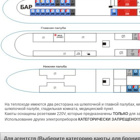
2
2
2
2
0
2
2
0
2+1
251
249
247
245
243
241
239
237
233
2
2
2
2
2
2
2
2
0
2
2+1
254
252
250
248
246
244
242
240
238
236
234
2
013
2
2
016
014
На теплоходе имеются два ресторана на шлюпочной и главной палубах, ки
шлюпочной палубе, гладильная комната, медицинский пункт.
Каюты оснащены розетками 220V, которые предназначены
ТОЛЬКО
для за
Использование других электроприборов
КАТЕГОРИЧЕСКИ ЗАПРЕЩЕНО!!
Для агентств (Выберите категорию каюты для брони