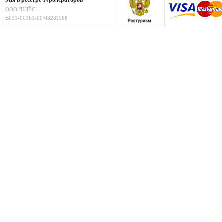
Мы в реестре туроператоров
ООО "ПЛЁС"
В031-00161-00/03281968