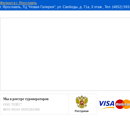
Филиал в г. Ярославль
г. Ярославль, ТЦ "Новая Галерея", ул. Свободы, д. 71a, 3 этаж , Тел. (4852) 59
Мы в реестре туроператоров
ООО "ПЛЁС"
В031-00161-00/03281968