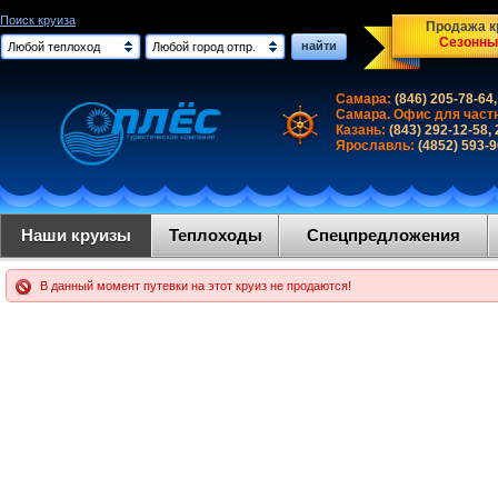
Поиск круиза
Продажа кр
Сезонны
найти
Любой теплоход
Любой город отпр.
Самара:
(846) 205-78-64,
Самара. Офис для част
Казань:
(843) 292-12-58,
Ярославль:
(4852) 593-
Наши круизы
Теплоходы
Спецпредложения
В данный момент путевки на этот круиз не продаются!