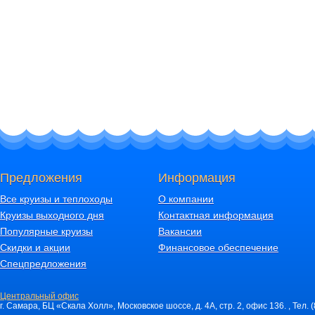
Предложения
Информация
Все круизы и теплоходы
О компании
Круизы выходного дня
Контактная информация
Популярные круизы
Вакансии
Скидки и акции
Финансовое обеспечение
Спецпредложения
Центральный офис
г. Самара, БЦ «Скала Холл», Московское шоссе, д. 4А, стр. 2, офис 136. , Тел. 