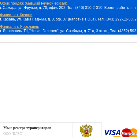
Офис продаж (бывший Речной вокзал)
г. Самара, ул. Фрунзе, д. 70, офис 202, Тел. (846) 310-2-310, Время работы: пн-
Филиал в г. Казани
г. Казань, ул. Кави Наджми, д. 8, оф. 37 (напртив ТЮЗа), Тел. (843) 292-12-58,
Филиал в г. Ярославль
г. Ярославль, ТЦ "Новая Галерея", ул. Свободы, д. 71a, 3 этаж , Тел. (4852) 59
Мы в реестре туроператоров
ООО "ПЛЁС"