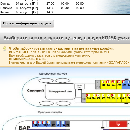
Болгар
14 августа [Пт]
17:00
03:00
20:00
Елабуга
15 августа [Сб]
13:30
05:30
19:00
Казань
16 августа [Вс]
14:00
Полная информация о круизе
Выберите каюту и купите путевку в круиз КП15К
(толь
Чтобы забронировать каюту - щелкните на нее на схеме корабля.
ВНИМАНИЕ! Если Вы не нашли в наличии нужной категории каюты,
Вам необходимо связаться с менеджерами компании.
ВНИМАНИЕ АГЕНТСТВ!
Номер каюты для Вашей брони присваивает менеджер Компании «ВОЛГАПЛЁС». А
1
1
1
1
2
2
315
313
311
309
307
30
1
1
1
1
1
1
1
1
1
326
324
322
320
318
316
314
312
31
2
2
2
2
0
2
2
0
2+1
251
249
247
245
243
241
239
237
233