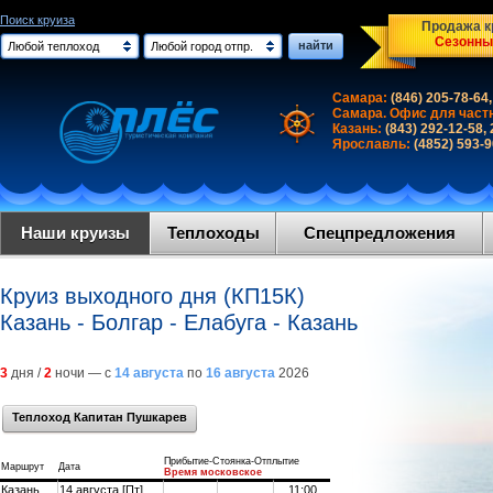
Поиск круиза
Продажа кр
Сезонны
найти
Любой теплоход
Любой город отпр.
Самара:
(846) 205-78-64,
Самара. Офис для част
Казань:
(843) 292-12-58,
Ярославль:
(4852) 593-
Наши круизы
Теплоходы
Спецпредложения
Круиз выходного дня (КП15К)
Казань - Болгар - Елабуга - Казань
3
дня /
2
ночи — с
14 августа
по
16 августа
2026
Теплоход Капитан Пушкарев
Прибытие-Стоянка-Отплытие
Маршрут
Дата
Время московское
Казань
14 августа [Пт]
11:00