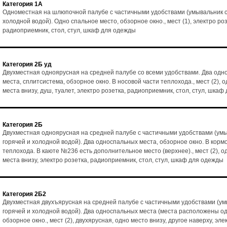
Категория 1А
Одноместная на шлюпочной палубе с частичными удобствами (умывальник с
холодной водой). Одно спальное место, обзорное окно., мест (1), электро роз
радиоприемник, стол, стул, шкаф для одежды
Категория 2Б уд
Двухместная одноярусная на средней палубе со всеми удобствами. Два од
места, сплитсистема, обзорное окно. В носовой части теплохода., мест (2), 
места внизу, душ, туалет, электро розетка, радиоприемник, стол, стул, шка
Категория 2Б
Двухместная одноярусная на средней палубе с частичными удобствами (умы
горячей и холодной водой). Два односпальных места, обзорное окно. В корм
теплохода. В каюте №236 есть дополнительное место (верхнее)., мест (2), о
места внизу, электро розетка, радиоприемник, стол, стул, шкаф для одежды
Категория 2Б2
Двухместная двухъярусная на средней палубе с частичными удобствами (ум
горячей и холодной водой). Два односпальных места (места расположены од
обзорное окно., мест (2), двухярусная, одно место внизу, другое наверху, эле