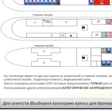
2
2
2
2
2
2
2
2
0
2
2+1
254
252
250
248
246
244
242
240
238
236
234
2
013
2
2
016
014
На теплоходе имеются два ресторана на шлюпочной и главной палубах, ки
шлюпочной палубе, гладильная комната, медицинский пункт.
Каюты оснащены розетками 220V, которые предназначены
ТОЛЬКО
для за
Использование других электроприборов
КАТЕГОРИЧЕСКИ ЗАПРЕЩЕНО!!
Для агентств (Выберите категорию каюты для брони