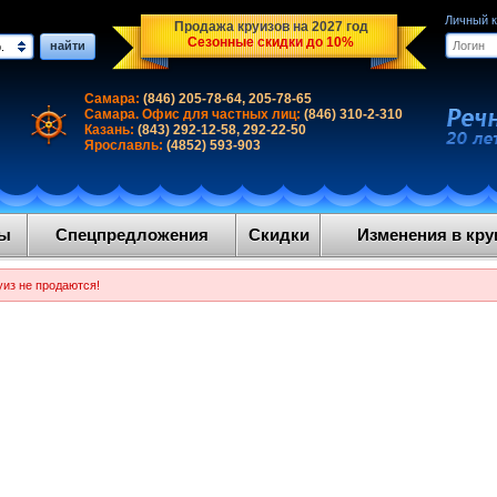
Личный 
Продажа круизов на 2027 год
Сезонные скидки до 10%
найти
.
Самара:
(846) 205-78-64, 205-78-65
Самара. Офис для частных лиц:
(846) 310-2-310
Казань:
(843) 292-12-58, 292-22-50
Ярославль:
(4852) 593-903
ды
Спецпредложения
Скидки
Изменения в круи
уиз не продаются!