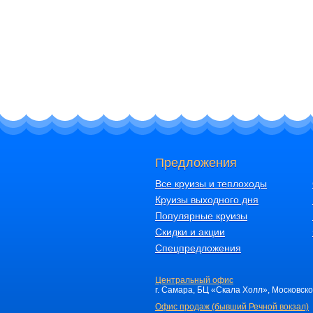
Предложения
Все круизы и теплоходы
Круизы выходного дня
Популярные круизы
Скидки и акции
Спецпредложения
Центральный офис
г. Самара, БЦ «Скала Холл», Московское 
Офис продаж (бывший Речной вокзал)