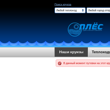
Поиск круиза
Любой теплоход
Любой город отпр
Наши круизы
Теплохо
В данный момент путевки на этот кр