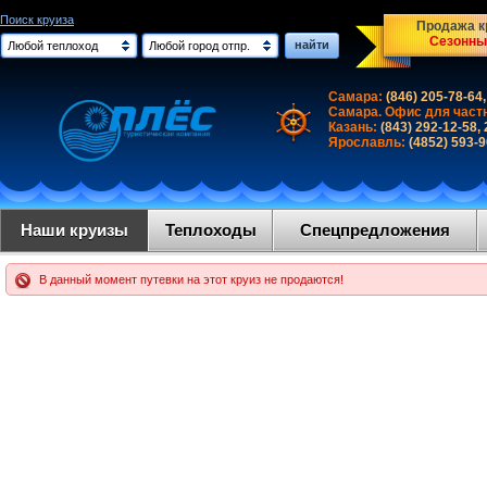
Поиск круиза
Продажа кр
Сезонны
найти
Любой теплоход
Любой город отпр.
Самара:
(846) 205-78-64,
Самара. Офис для част
Казань:
(843) 292-12-58,
Ярославль:
(4852) 593-
Наши круизы
Теплоходы
Спецпредложения
В данный момент путевки на этот круиз не продаются!