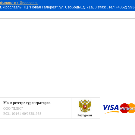
Филиал в г. Ярославль
г. Ярославль, ТЦ "Новая Галерея", ул. Свободы, д. 71a, 3 этаж , Тел. (4852) 59
Мы в реестре туроператоров
ООО "ПЛЁС"
В031-00161-00/03281968